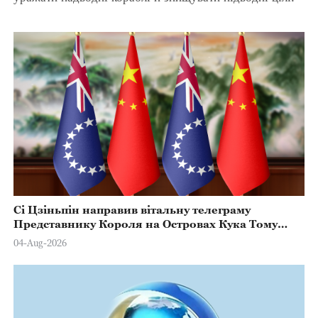
Сі Цзіньпін направив вітальну телеграму
Представнику Короля на Островах Кука Тому
Марстерсу з нагоди Дня Конституції
04-Aug-2026