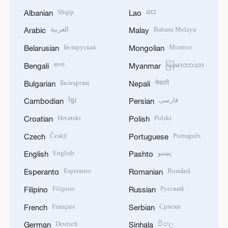
Shqip
ລາວ
Albanian
Lao
العربية
Bahasa Melayu
Arabic
Malay
Беларуская
Монгол
Belarusian
Mongolian
বাংলা
မြန်မာဘာသာ
Bengali
Myanmar
Български
नेपाली
Bulgarian
Nepali
ខ្មែរ
فارسی
Cambodian
Persian
Hrvatski
Polski
Croatian
Polish
Český
Português
Czech
Portuguese
English
پښتو
English
Pashto
Esperanto
Română
Esperanto
Romanian
Filipino
Русский
Filipino
Russian
Français
Српски
French
Serbian
Deutsch
සිංහල
German
Sinhala