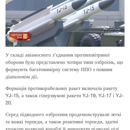
У складі авіаносного з’єднання протиповітряної
оборони було представлено чотири типи озброєнь, що
формують багатовимірну систему ППО з повним
діапазоном дії.
Формація протикорабельних ракет включала ракету
YJ-15, а також гіперзвукові ракети YJ-19, YJ-17 і YJ-
20.
Серед підводного озброєння продемонстрували легкі
та важкі торпеди, а також реактивні торпеди, здатні
уражати надводні кораблі й знищувати підводні цілі.