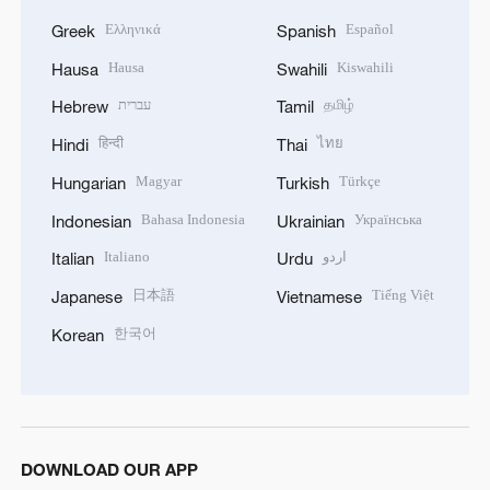
Ελληνικά
Español
Greek
Spanish
Hausa
Kiswahili
Hausa
Swahili
עברית
தமிழ்
Hebrew
Tamil
हिन्दी
ไทย
Hindi
Thai
Magyar
Türkçe
Hungarian
Turkish
Bahasa Indonesia
Українська
Indonesian
Ukrainian
Italiano
اردو
Italian
Urdu
日本語
Tiếng Việt
Japanese
Vietnamese
한국어
Korean
DOWNLOAD OUR APP