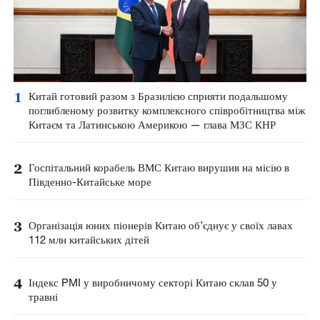
1
Китай готовий разом з Бразилією сприяти подальшому
поглибленому розвитку комплексного співробітництва між
Китаєм та Латинською Америкою — глава МЗС КНР
2
Госпітальний корабель ВМС Китаю вирушив на місію в
Південно-Китайське море
3
Організація юних піонерів Китаю об’єднує у своїх лавах
112 млн китайських дітей
4
Індекс PMI у виробничому секторі Китаю склав 50 у
травні