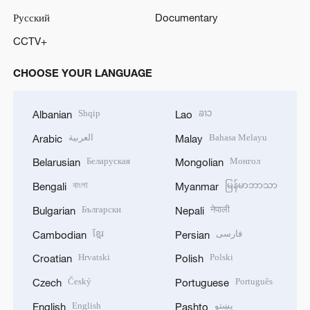
Русский
Documentary
CCTV+
CHOOSE YOUR LANGUAGE
Shqip
ລາວ
Albanian
Lao
العربية
Bahasa Melayu
Arabic
Malay
Беларуская
Монгол
Belarusian
Mongolian
বাংলা
မြန်မာဘာသာ
Bengali
Myanmar
Български
नेपाली
Bulgarian
Nepali
ខ្មែរ
فارسی
Cambodian
Persian
Hrvatski
Polski
Croatian
Polish
Český
Português
Czech
Portuguese
English
پښتو
English
Pashto