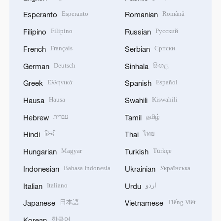
Esperanto
Română
Esperanto
Romanian
Filipino
Русский
Filipino
Russian
Français
Српски
French
Serbian
Deutsch
සිංහල
German
Sinhala
Ελληνικά
Español
Greek
Spanish
Hausa
Kiswahili
Hausa
Swahili
עברית
தமிழ்
Hebrew
Tamil
हिन्दी
ไทย
Hindi
Thai
Magyar
Türkçe
Hungarian
Turkish
Bahasa Indonesia
Українська
Indonesian
Ukrainian
Italiano
اردو
Italian
Urdu
日本語
Tiếng Việt
Japanese
Vietnamese
한국어
Korean