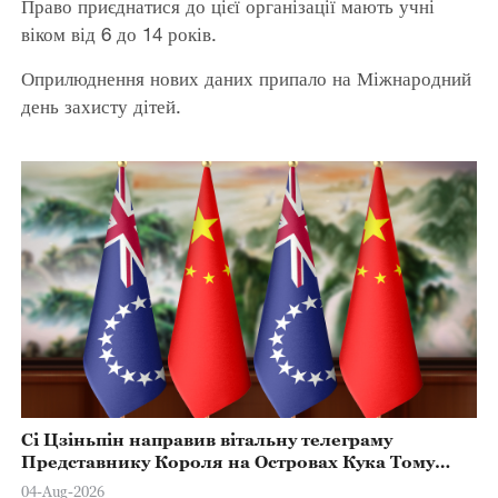
Право приєднатися до цієї організації мають учні
віком від 6 до 14 років.
Оприлюднення нових даних припало на Міжнародний
день захисту дітей.
Сі Цзіньпін направив вітальну телеграму
Представнику Короля на Островах Кука Тому
Марстерсу з нагоди Дня Конституції
04-Aug-2026