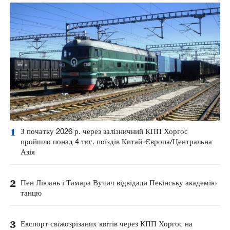
1
З початку 2026 р. через залізничний КПП Хоргос
пройшло понад 4 тис. поїздів Китай-Європа/Центральна
Азія
2
Пен Ліюань і Тамара Вучич відвідали Пекінську академію
танцю
3
Експорт свіжозрізаних квітів через КПП Хоргос на