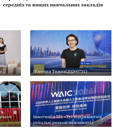
середніх та вищих навчальних закладів
дного
до
Підсумки Тижня(20260731)
:
труктури
усього
Інвестиції в ШІ: «Тут відкриваються
унікальні ринкові можливості»