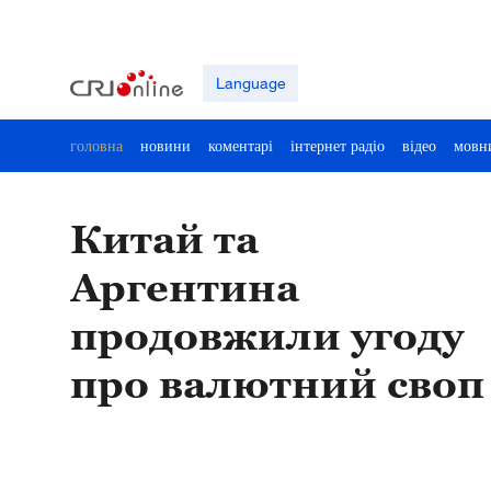
Language
головна
новини
коментарі
інтернет радіо
відео
мовн
Китай та
Аргентина
продовжили угоду
про валютний своп