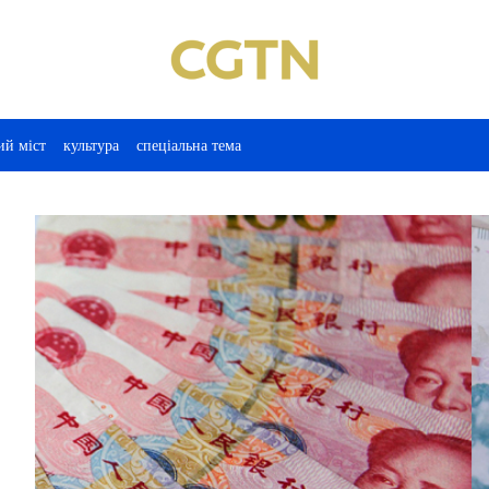
ий міст
культура
спеціальна тема