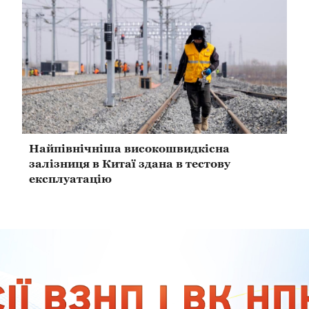
Найпівнічніша високошвидкісна
залізниця в Китаї здана в тестову
експлуатацію