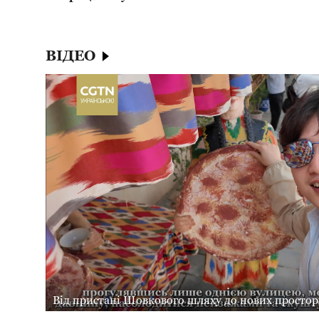
ВІДЕО
Від пристані Шовкового шляху до нових простор