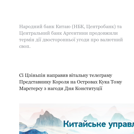
Народний банк Китаю (НБК, Центробанк) та
Центральний банк Аргентини продовжили
термін дії двосторонньої угоди про валютний
своп.
Сі Цзіньпін направив вітальну телеграму
Представнику Короля на Островах Кука Тому
Марстерсу з нагоди Дня Конституції