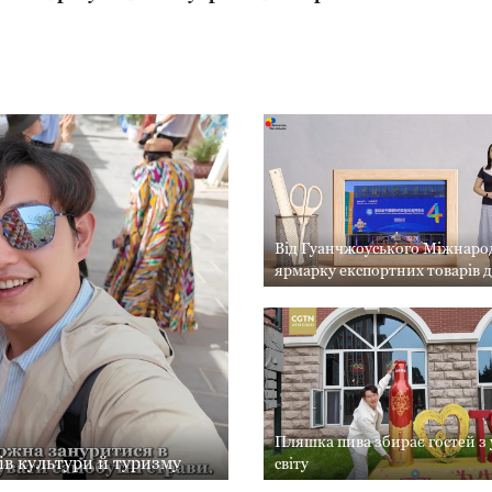
Від Гуанчжоуського Міжнаро
ярмарку експортних товарів 
Виставки ланцюжків поставок
створення нової глобальної с
торгівлі
Пляшка пива збирає гостей з 
ів культури й туризму
світу