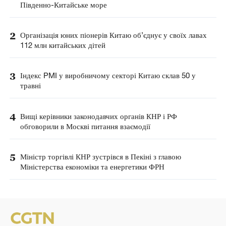
Південно-Китайське море
2
Організація юних піонерів Китаю об’єднує у своїх лавах
112 млн китайських дітей
3
Індекс PMI у виробничому секторі Китаю склав 50 у
травні
4
Вищі керівники законодавчих органів КНР і РФ
обговорили в Москві питання взаємодії
5
Міністр торгівлі КНР зустрівся в Пекіні з главою
Міністерства економіки та енергетики ФРН