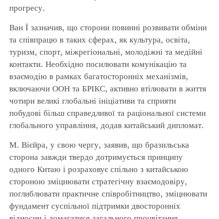
прогресу.
Ван Ї зазначив, що сторони повинні розвивати обміни
та співпрацю в таких сферах, як культура, освіта,
туризм, спорт, міжрегіональні, молодіжні та медійні
контакти. Необхідно посилювати комунікацію та
взаємодію в рамках багатосторонніх механізмів,
включаючи ООН та БРІКС, активно втілювати в життя
чотири великі глобальні ініціативи та сприяти
побудові більш справедливої та раціональної системи
глобального управління, додав китайський дипломат.
М. Вієйра, у свою чергу, заявив, що бразильська
сторона завжди твердо дотримується принципу
одного Китаю і розраховує спільно з китайською
стороною зміцнювати стратегічну взаємодовіру,
поглиблювати практичне співробітництво, зміцнювати
фундамент суспільної підтримки двосторонніх
відносин і домагатися загального процвітання.