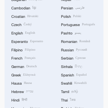
ខ្មែរ
فارسی
Cambodian
Persian
Hrvatski
Polski
Croatian
Polish
Český
Português
Czech
Portuguese
English
پښتو
English
Pashto
Esperanto
Română
Esperanto
Romanian
Filipino
Русский
Filipino
Russian
Français
Српски
French
Serbian
Deutsch
සිංහල
German
Sinhala
Ελληνικά
Español
Greek
Spanish
Hausa
Kiswahili
Hausa
Swahili
עברית
தமிழ்
Hebrew
Tamil
हिन्दी
ไทย
Hindi
Thai