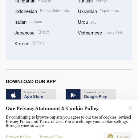
Magyar
Türkçe
Hungarian
Turkish
Bahasa Indonesia
Українська
Indonesian
Ukrainian
Italiano
اردو
Italian
Urdu
日本語
Tiếng Việt
Japanese
Vietnamese
한국어
Korean
DOWNLOAD OUR APP
Our Privacy Statement & Cookie Policy
By continuing to browse our site you agree to our use of cookies, revised
Privacy Policy and Terms of Use. You can change your cookie settings
through your browser.
© China Radio International.CRI. All Rights Reserved. 16A
Shijingshan Road, Beijing, China. 100040
Privacy Policy
Terms of Use
I agree