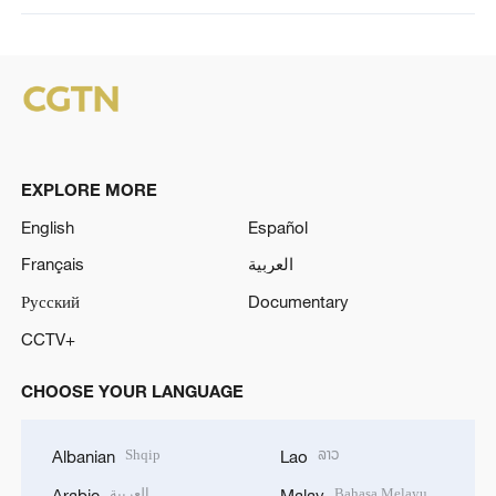
EXPLORE MORE
English
Español
Français
العربية
Русский
Documentary
CCTV+
CHOOSE YOUR LANGUAGE
Shqip
ລາວ
Albanian
Lao
العربية
Bahasa Melayu
Arabic
Malay