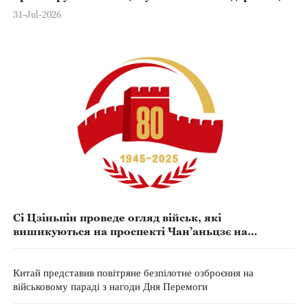
31-Jul-2026
Сі Цзіньпін проведе огляд військ, які
вишикуються на проспекті Чан’аньцзє на
військовому параді з нагоди 80-річчя Перемоги
Китай представив повітряне безпілотне озброєння на
військовому параді з нагоди Дня Перемоги