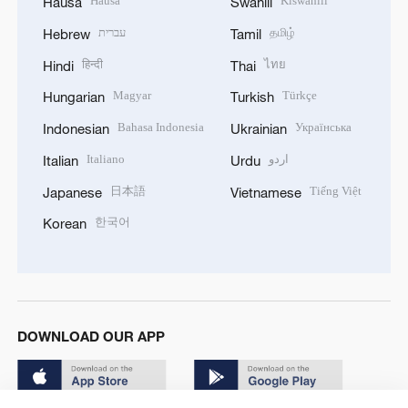
Hausa
Kiswahili
Hausa
Swahili
עברית
தமிழ்
Hebrew
Tamil
हिन्दी
ไทย
Hindi
Thai
Magyar
Türkçe
Hungarian
Turkish
Bahasa Indonesia
Українська
Indonesian
Ukrainian
Italiano
اردو
Italian
Urdu
日本語
Tiếng Việt
Japanese
Vietnamese
한국어
Korean
DOWNLOAD OUR APP