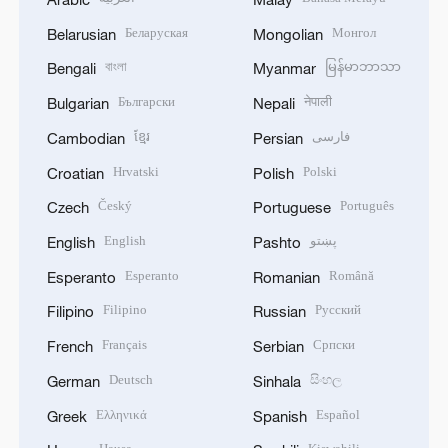
Беларуская
Монгол
Belarusian
Mongolian
বাংলা
မြန်မာဘာသာ
Bengali
Myanmar
Български
नेपाली
Bulgarian
Nepali
ខ្មែរ
فارسی
Cambodian
Persian
Hrvatski
Polski
Croatian
Polish
Český
Português
Czech
Portuguese
English
پښتو
English
Pashto
Esperanto
Română
Esperanto
Romanian
Filipino
Русский
Filipino
Russian
Français
Српски
French
Serbian
Deutsch
සිංහල
German
Sinhala
Ελληνικά
Español
Greek
Spanish