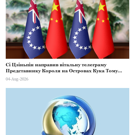
Сі Цзіньпін направив вітальну телеграму
Представнику Короля на Островах Кука Тому
Марстерсу з нагоди Дня Конституції
04-Aug-2026