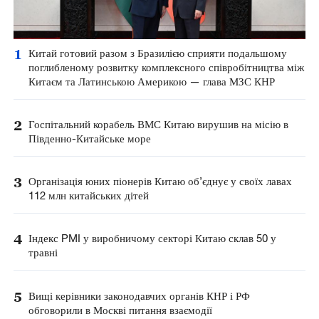
1
Китай готовий разом з Бразилією сприяти подальшому
поглибленому розвитку комплексного співробітництва між
Китаєм та Латинською Америкою — глава МЗС КНР
2
Госпітальний корабель ВМС Китаю вирушив на місію в
Південно-Китайське море
3
Організація юних піонерів Китаю об’єднує у своїх лавах
112 млн китайських дітей
4
Індекс PMI у виробничому секторі Китаю склав 50 у
травні
5
Вищі керівники законодавчих органів КНР і РФ
обговорили в Москві питання взаємодії