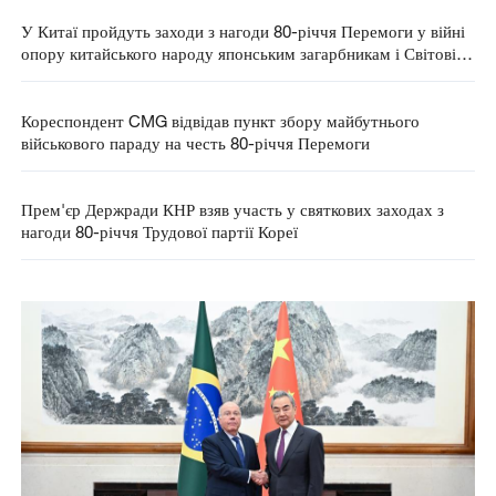
У Китаї пройдуть заходи з нагоди 80-річчя Перемоги у війні
опору китайського народу японським загарбникам і Світовій
антифашистській війні
Кореспондент CMG відвідав пункт збору майбутнього
військового параду на честь 80-річчя Перемоги
Прем'єр Держради КНР взяв участь у святкових заходах з
нагоди 80-річчя Трудової партії Кореї