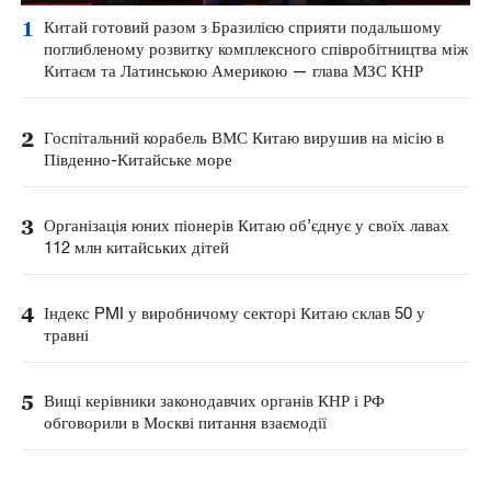
1
Китай готовий разом з Бразилією сприяти подальшому
поглибленому розвитку комплексного співробітництва між
Китаєм та Латинською Америкою — глава МЗС КНР
2
Госпітальний корабель ВМС Китаю вирушив на місію в
Південно-Китайське море
3
Організація юних піонерів Китаю об’єднує у своїх лавах
112 млн китайських дітей
4
Індекс PMI у виробничому секторі Китаю склав 50 у
травні
5
Вищі керівники законодавчих органів КНР і РФ
обговорили в Москві питання взаємодії