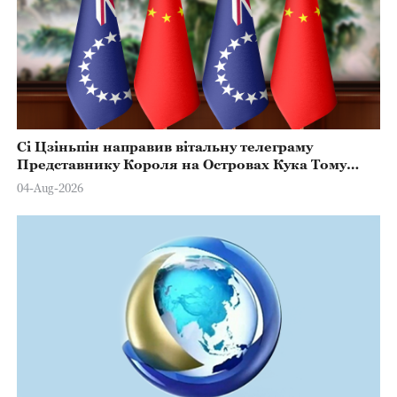
Сі Цзіньпін направив вітальну телеграму
Представнику Короля на Островах Кука Тому
Марстерсу з нагоди Дня Конституції
04-Aug-2026