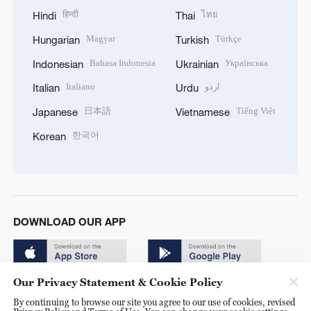
हिन्दी
ไทย
Hindi
Thai
Magyar
Türkçe
Hungarian
Turkish
Bahasa Indonesia
Українська
Indonesian
Ukrainian
Italiano
اردو
Italian
Urdu
日本語
Tiếng Việt
Japanese
Vietnamese
한국어
Korean
DOWNLOAD OUR APP
Our Privacy Statement & Cookie Policy
By continuing to browse our site you agree to our use of cookies, revised