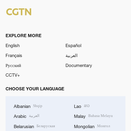
EXPLORE MORE
English
Español
Français
العربية
Русский
Documentary
CCTV+
CHOOSE YOUR LANGUAGE
Shqip
ລາວ
Albanian
Lao
العربية
Bahasa Melayu
Arabic
Malay
Беларуская
Монгол
Belarusian
Mongolian