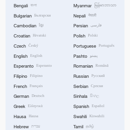
বাংলা
မြန်မာဘာသာ
Bengali
Myanmar
Български
नेपाली
Bulgarian
Nepali
ខ្មែរ
فارسی
Cambodian
Persian
Hrvatski
Polski
Croatian
Polish
Český
Português
Czech
Portuguese
English
پښتو
English
Pashto
Esperanto
Română
Esperanto
Romanian
Filipino
Русский
Filipino
Russian
Français
Српски
French
Serbian
Deutsch
සිංහල
German
Sinhala
Ελληνικά
Español
Greek
Spanish
Hausa
Kiswahili
Hausa
Swahili
עברית
தமிழ்
Hebrew
Tamil