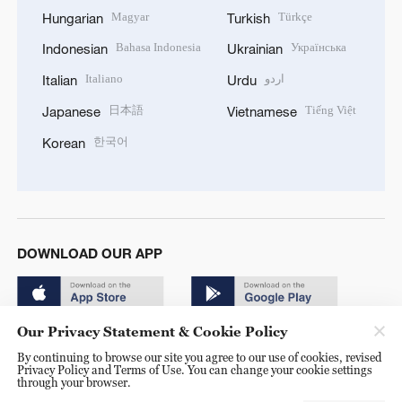
Magyar
Türkçe
Hungarian
Turkish
Bahasa Indonesia
Українська
Indonesian
Ukrainian
Italiano
اردو
Italian
Urdu
日本語
Tiếng Việt
Japanese
Vietnamese
한국어
Korean
DOWNLOAD OUR APP
Our Privacy Statement & Cookie Policy
By continuing to browse our site you agree to our use of cookies, revised
Privacy Policy and Terms of Use. You can change your cookie settings
through your browser.
© China Radio International.CRI. All Rights Reserved. 16A