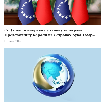
Сі Цзіньпін направив вітальну телеграму
Представнику Короля на Островах Кука Тому
Марстерсу з нагоди Дня Конституції
04-Aug-2026