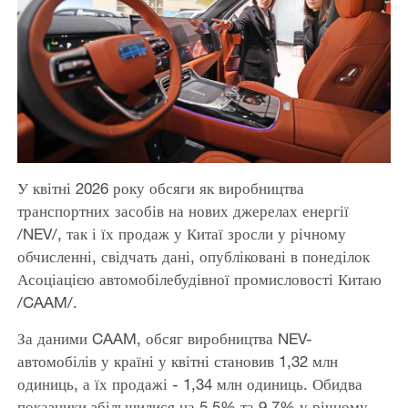
У квітні 2026 року обсяги як виробництва
транспортних засобів на нових джерелах енергії
/NEV/, так і їх продаж у Китаї зросли у річному
обчисленні, свідчать дані, опубліковані в понеділок
Асоціацією автомобілебудівної промисловості Китаю
/CAAM/.
За даними CAAM, обсяг виробництва NEV-
автомобілів у країні у квітні становив 1,32 млн
одиниць, а їх продажі - 1,34 млн одиниць. Обидва
показники збільшилися на 5,5% та 9,7% у річному