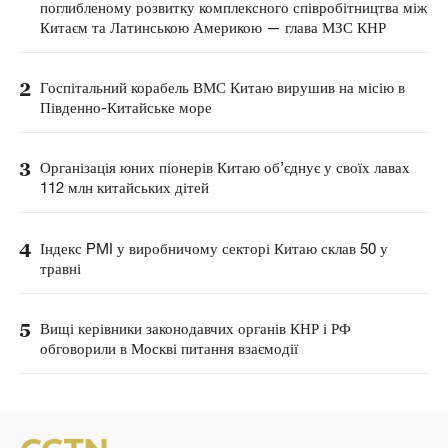
поглибленому розвитку комплексного співробітництва між
Китаєм та Латинською Америкою — глава МЗС КНР
2
Госпітальний корабель ВМС Китаю вирушив на місію в
Південно-Китайське море
3
Організація юних піонерів Китаю об’єднує у своїх лавах
112 млн китайських дітей
4
Індекс PMI у виробничому секторі Китаю склав 50 у
травні
5
Вищі керівники законодавчих органів КНР і РФ
обговорили в Москві питання взаємодії