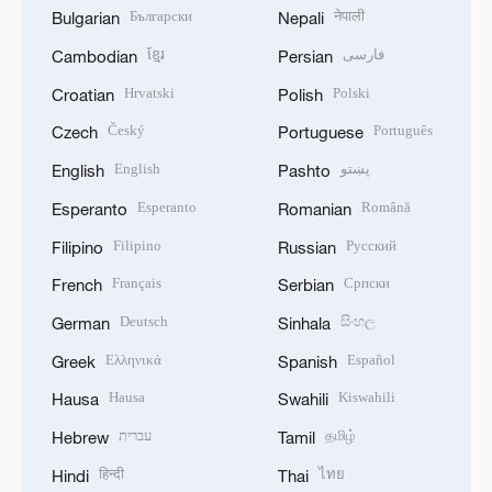
Български
नेपाली
Bulgarian
Nepali
ខ្មែរ
فارسی
Cambodian
Persian
Hrvatski
Polski
Croatian
Polish
Český
Português
Czech
Portuguese
English
پښتو
English
Pashto
Esperanto
Română
Esperanto
Romanian
Filipino
Русский
Filipino
Russian
Français
Српски
French
Serbian
Deutsch
සිංහල
German
Sinhala
Ελληνικά
Español
Greek
Spanish
Hausa
Kiswahili
Hausa
Swahili
עברית
தமிழ்
Hebrew
Tamil
हिन्दी
ไทย
Hindi
Thai