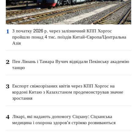
1
З початку 2026 р. через залізничний КПП Хоргос
пройшло понад 4 тис. поїздів Китай-Європа/Центральна
Азія
2
Пен Ліюань і Тамара Вучич відвідали Пекінську академію
танцю
3
Експорт свіжозрізаних квітів через КПП Хоргос на
кордоні Китаю з Казахстаном продемонстрував значне
зростання
4
Лікарі, які надають допомогу Сіцзану: Сіцзанська
медицина і охорона здоров'я стрімко розвиваються