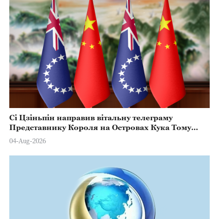
Сі Цзіньпін направив вітальну телеграму
Представнику Короля на Островах Кука Тому
Марстерсу з нагоди Дня Конституції
04-Aug-2026