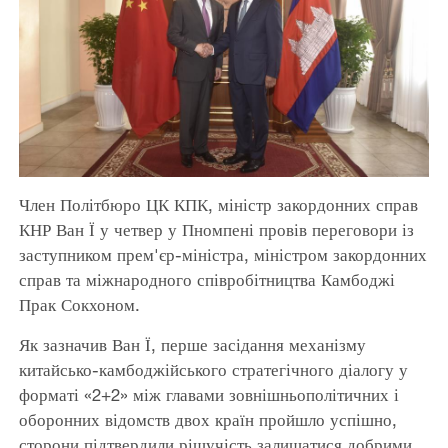
Член Політбюро ЦК КПК, міністр закордонних справ
КНР Ван Ї у четвер у Пномпені провів переговори із
заступником прем'єр-міністра, міністром закордонних
справ та міжнародного співробітництва Камбоджі
Прак Сокхоном.
Як зазначив Ван Ї, перше засідання механізму
китайсько-камбоджійського стратегічного діалогу у
форматі «2+2» між главами зовнішньополітичних і
оборонних відомств двох країн пройшло успішно,
сторони підтвердили рішучість залишатися добрими