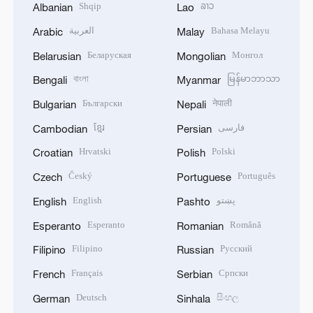
Shqip
ລາວ
Albanian
Lao
العربية
Bahasa Melayu
Arabic
Malay
Беларуская
Монгол
Belarusian
Mongolian
বাংলা
မြန်မာဘာသာ
Bengali
Myanmar
Български
नेपाली
Bulgarian
Nepali
ខ្មែរ
فارسی
Cambodian
Persian
Hrvatski
Polski
Croatian
Polish
Český
Português
Czech
Portuguese
English
پښتو
English
Pashto
Esperanto
Română
Esperanto
Romanian
Filipino
Русский
Filipino
Russian
Français
Српски
French
Serbian
Deutsch
සිංහල
German
Sinhala