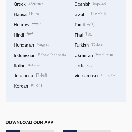
Ελληνικά
Español
Greek
Spanish
Hausa
Kiswahili
Hausa
Swahili
עברית
தமிழ்
Hebrew
Tamil
हिन्दी
ไทย
Hindi
Thai
Magyar
Türkçe
Hungarian
Turkish
Bahasa Indonesia
Українська
Indonesian
Ukrainian
Italiano
اردو
Italian
Urdu
日本語
Tiếng Việt
Japanese
Vietnamese
한국어
Korean
DOWNLOAD OUR APP