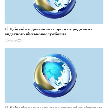
Сі Цзіньпін підписав указ про нагородження
видатного військовослужбовця
31-Jul-2026
Сі Цзіньпін наголосив на важливості політичного