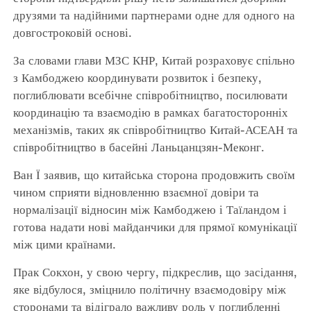
друзями та надійними партнерами одне для одного на
довгостроковій основі.
За словами глави МЗС КНР, Китай розраховує спільно
з Камбоджею координувати розвиток і безпеку,
поглиблювати всебічне співробітництво, посилювати
координацію та взаємодію в рамках багатосторонніх
механізмів, таких як співробітництво Китай-АСЕАН та
співробітництво в басейні Ланьцанцзян-Меконг.
Ван Ї заявив, що китайська сторона продовжить своїм
чином сприяти відновленню взаємної довіри та
нормалізації відносин між Камбоджею і Таїландом і
готова надати нові майданчики для прямої комунікації
між цими країнами.
Прак Сокхон, у свою чергу, підкреслив, що засідання,
яке відбулося, зміцнило політичну взаємодовіру між
сторонами та відіграло важливу роль у поглибленні