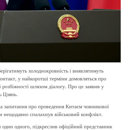
берігатимуть холоднокровність і виявлятимуть
онтакт, у найкоротші терміни домовляться про
розбіжності шляхом діалогу. Про це заявив у
 Цзянь.
 на запитання про проведення Китаєм човникової
ми нещодавно спалахнув військовий конфлікт.
ми один одного, підкреслив офіційний представник