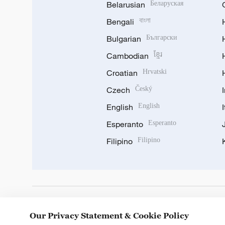
Belarusian
Беларуская
Bengali
বাংলা
Bulgarian
Български
Cambodian
ខ្មែរ
Croatian
Hrvatski
Czech
Český
English
English
Esperanto
Esperanto
Filipino
Filipino
DOWNLOAD OUR APP
Our Privacy Statement & Cookie Policy