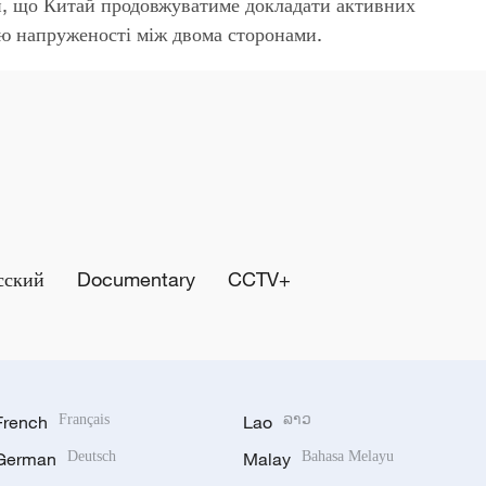
, що Китай продовжуватиме докладати активних
ю напруженості між двома сторонами.
сский
Documentary
CCTV+
French
Français
Lao
ລາວ
German
Deutsch
Malay
Bahasa Melayu