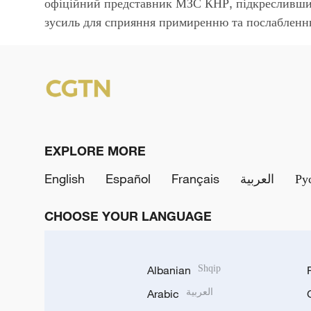
офіційний представник МЗС КНР, підкресливши
зусиль для сприяння примиренню та послабленн
EXPLORE MORE
English
Español
Français
العربية
Ру
CHOOSE YOUR LANGUAGE
Albanian
Shqip
Arabic
العربية