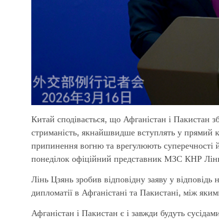
Китай сподівається, що Афганістан і Пакистан з
стриманість, якнайшвидше вступлять у прямий к
припинення вогню та врегулюють суперечності й 
понеділок офіційний представник МЗС КНР Лінь
Лінь Цзянь зробив відповідну заяву у відповідь
дипломатії в Афганістані та Пакистані, між яки
Афганістан і Пакистан є і завжди будуть сусіда