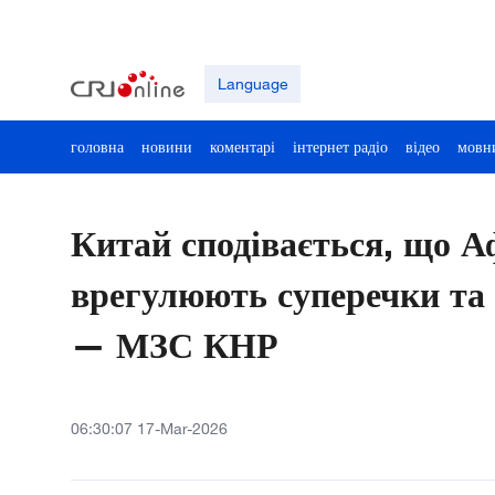
Language
головна
новини
коментарі
інтернет радіо
відео
мовн
Китай сподівається, що А
врегулюють суперечки та 
— МЗС КНР
06:30:07 17-Mar-2026