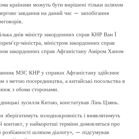
ома країнами можуть бути вирішені тільки шляхом
чергове завдання на даний час — запобігання
реговорів.
ілька днів міністр закордонних справ КНР Ван Ї
 прем'єр-міністра, міністром закордонних справ
ром закордонних справ Афганістану Аміром Ханом
сланник МЗС КНР у справах Афганістану здійснює
м з метою посередництва, а китайські посольства в
'язок з обома сторонами.
дницькі зусилля Китаю, констатував Лінь Цзянь.
и зберігатимуть холоднокровність і виявлятимуть
й контакт, у найкоротші терміни домовляться про
 розбіжності шляхом діалогу», — підсумував