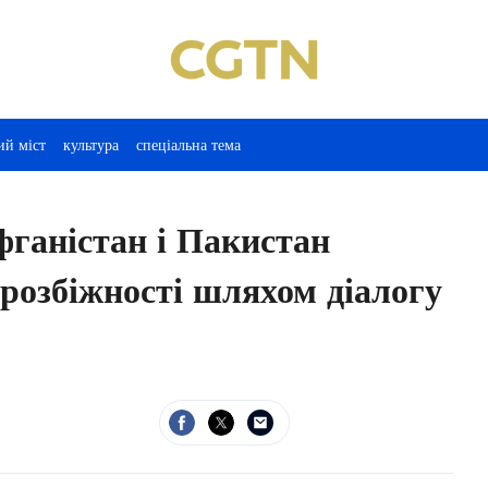
ий міст
культура
спеціальна тема
фганістан і Пакистан
розбіжності шляхом діалогу