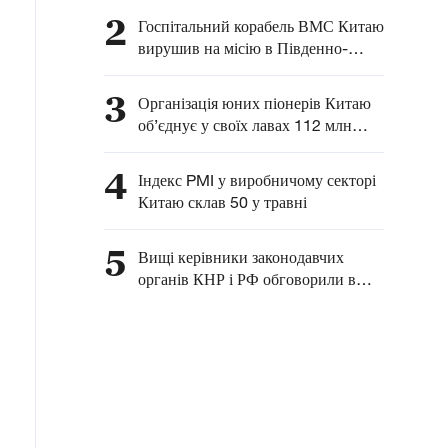
розвитку комплексного
2
Госпітальний корабель ВМС Китаю
співробітництва між
вирушив на місію в Південно-
Китаєм та Латинською
Китайське море
Америкою — глава МЗС
3
Організація юних піонерів Китаю
КНР
об’єднує у своїх лавах 112 млн
китайських дітей
4
Індекс PMI у виробничому секторі
Китаю склав 50 у травні
5
Вищі керівники законодавчих
органів КНР і РФ обговорили в
Москві питання взаємодії