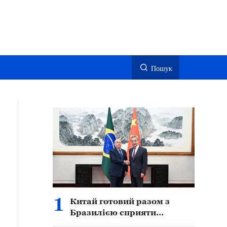
Пошук
1
Китай готовий разом з
Бразилією сприяти
подальшому поглибленому