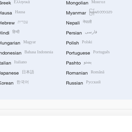
Greek
Ελληνικά
Mongolian
Монгол
Hausa
Hausa
Myanmar
မြန်မာဘာသာ
Hebrew
עברית
Nepali
नेपाली
Hindi
हिन्दी
Persian
فارسی
Hungarian
Magyar
Polish
Polski
Indonesian
Bahasa Indonesia
Portuguese
Português
Italian
Italiano
Pashto
پښتو
Japanese
日本語
Romanian
Română
Korean
한국어
Russian
Русский