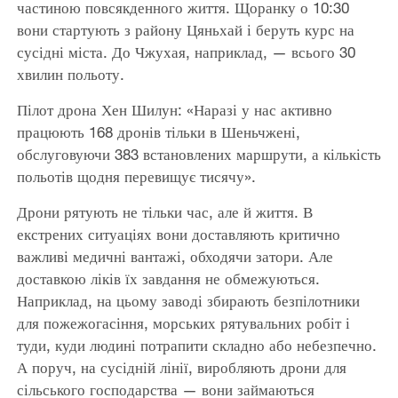
частиною повсякденного життя. Щоранку о 10:30
вони стартують з району Цяньхай і беруть курс на
сусідні міста. До Чжухая, наприклад, — всього 30
хвилин польоту.
Пілот дрона Хен Шилун: «Наразі у нас активно
працюють 168 дронів тільки в Шеньчжені,
обслуговуючи 383 встановлених маршрути, а кількість
польотів щодня перевищує тисячу».
Дрони рятують не тільки час, але й життя. В
екстрених ситуаціях вони доставляють критично
важливі медичні вантажі, обходячи затори. Але
доставкою ліків їх завдання не обмежуються.
Наприклад, на цьому заводі збирають безпілотники
для пожежогасіння, морських рятувальних робіт і
туди, куди людині потрапити складно або небезпечно.
А поруч, на сусідній лінії, виробляють дрони для
сільського господарства — вони займаються