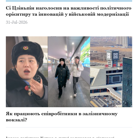
Сі Цзіньпін наголосив на важливості політичного
орієнтиру та інновацій у військовій модернізації
31-Jul-2026
Як працюють співробітники в залізничному
вокзалі?
Індекс логістики Китаю в липні залишався в діапазоні