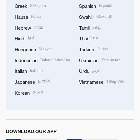
Ελληνικά
Español
Greek
Spanish
Hausa
Kiswahili
Hausa
Swahili
עברית
தமிழ்
Hebrew
Tamil
हिन्दी
ไทย
Hindi
Thai
Magyar
Türkçe
Hungarian
Turkish
Bahasa Indonesia
Українська
Indonesian
Ukrainian
Italiano
اردو
Italian
Urdu
日本語
Tiếng Việt
Japanese
Vietnamese
한국어
Korean
DOWNLOAD OUR APP