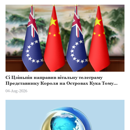
Сі Цзіньпін направив вітальну телеграму
Представнику Короля на Островах Кука Тому
Марстерсу з нагоди Дня Конституції
04-Aug-2026