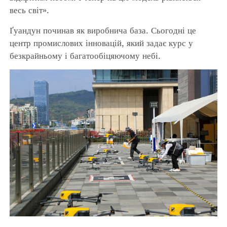
весь світ».
Ґуандун починав як виробнича база. Сьогодні це
центр промислових інновацій, який задає курс у
безкрайньому і багатообіцяючому небі.