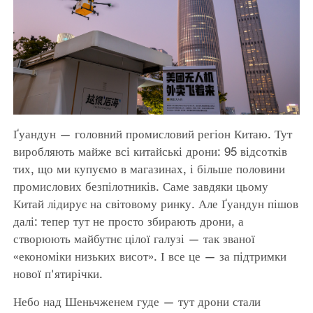
Ґуандун — головний промисловий регіон Китаю. Тут
виробляють майже всі китайські дрони: 95 відсотків
тих, що ми купуємо в магазинах, і більше половини
промислових безпілотників. Саме завдяки цьому
Китай лідирує на світовому ринку. Але Ґуандун пішов
далі: тепер тут не просто збирають дрони, а
створюють майбутнє цілої галузі — так званої
«економіки низьких висот». І все це — за підтримки
нової п'ятирічки.
Небо над Шеньчженем гуде — тут дрони стали