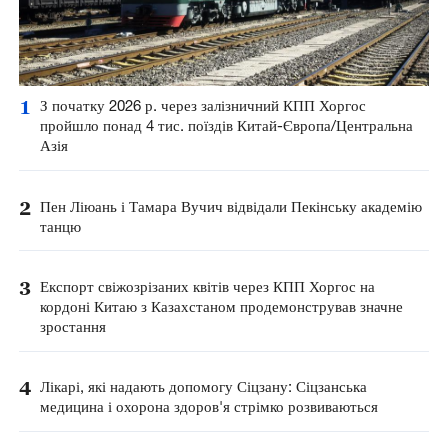
1
З початку 2026 р. через залізничний КПП Хоргос
пройшло понад 4 тис. поїздів Китай-Європа/Центральна
Азія
2
Пен Ліюань і Тамара Вучич відвідали Пекінську академію
танцю
3
Експорт свіжозрізаних квітів через КПП Хоргос на
кордоні Китаю з Казахстаном продемонстрував значне
зростання
4
Лікарі, які надають допомогу Сіцзану: Сіцзанська
медицина і охорона здоров'я стрімко розвиваються