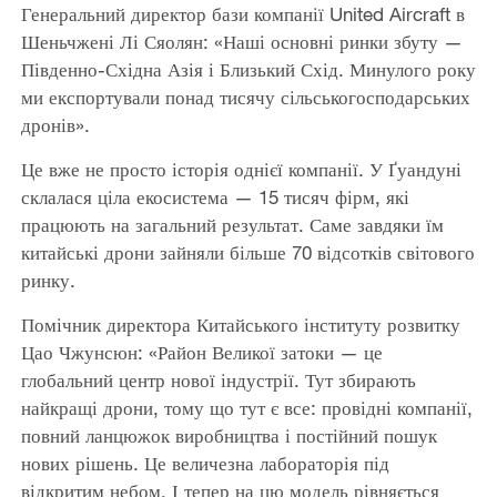
Генеральний директор бази компанії United Aircraft в
Шеньчжені Лі Сяолян: «Наші основні ринки збуту —
Південно-Східна Азія і Близький Схід. Минулого року
ми експортували понад тисячу сільськогосподарських
дронів».
Це вже не просто історія однієї компанії. У Ґуандуні
склалася ціла екосистема — 15 тисяч фірм, які
працюють на загальний результат. Саме завдяки їм
китайські дрони зайняли більше 70 відсотків світового
ринку.
Помічник директора Китайського інституту розвитку
Цао Чжунсюн: «Район Великої затоки — це
глобальний центр нової індустрії. Тут збирають
найкращі дрони, тому що тут є все: провідні компанії,
повний ланцюжок виробництва і постійний пошук
нових рішень. Це величезна лабораторія під
відкритим небом. І тепер на цю модель рівняється