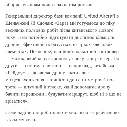
обприскуванням полів і захистом рослин.
Генеральний директор бази компанії United Aircraft в
Шеньчжені Лі Сяолян: «Зараз ми готуємося до піку
весняних польових робіт після китайського Нового
року. Нам потрібно підготувати достатню кількість
дронів. Ефективність базується на трьох ключових
елементах. По-перше, надійний польотний контролер
— мозок, який керує дроном у спеку, дощ і вітер. По-
друге — система навігації — наприклад, китайська
«Бейдоу» — дозволяє дрону знати своє
місцезнаходження з точністю до сантиметрів. І по-
третє — штучний інтелект, який допомагає дрону
бачити перешкоди і будувати маршрут, щоб ні в що не
врізатися».
Саме надійність робить цю технологію затребуваною
в усьому світі.