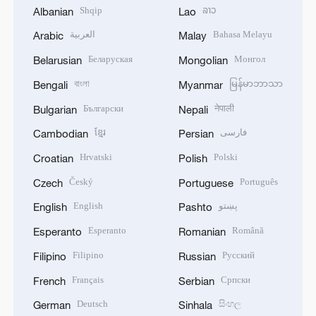
Shqip
ລາວ
Albanian
Lao
العربية
Bahasa Melayu
Arabic
Malay
Беларуская
Монгол
Belarusian
Mongolian
বাংলা
မြန်မာဘာသာ
Bengali
Myanmar
Български
नेपाली
Bulgarian
Nepali
ខ្មែរ
فارسی
Cambodian
Persian
Hrvatski
Polski
Croatian
Polish
Český
Português
Czech
Portuguese
English
پښتو
English
Pashto
Esperanto
Română
Esperanto
Romanian
Filipino
Русский
Filipino
Russian
Français
Српски
French
Serbian
Deutsch
සිංහල
German
Sinhala