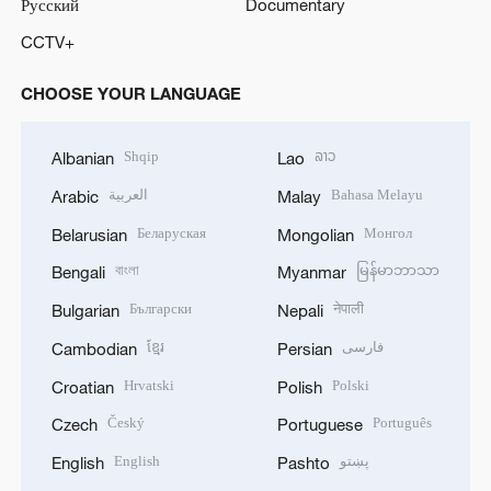
Русский
Documentary
CCTV+
CHOOSE YOUR LANGUAGE
Shqip
ລາວ
Albanian
Lao
العربية
Bahasa Melayu
Arabic
Malay
Беларуская
Монгол
Belarusian
Mongolian
বাংলা
မြန်မာဘာသာ
Bengali
Myanmar
Български
नेपाली
Bulgarian
Nepali
ខ្មែរ
فارسی
Cambodian
Persian
Hrvatski
Polski
Croatian
Polish
Český
Português
Czech
Portuguese
English
پښتو
English
Pashto