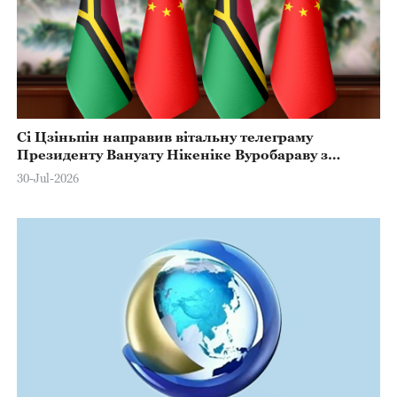
Сі Цзіньпін направив вітальну телеграму
Президенту Вануату Нікеніке Вуробараву з
нагоди Дня Незалежності країни
30-Jul-2026