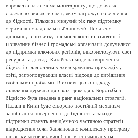
впроваджена система моніторингу, що дозволяє
своєчасно виявляти сім'ї, яким загрожує повернення
до бідності. Тільки за минулий рік таку підтримку
отримали понад сім мільйонів осіб. Посилено
допомогу в розвитку промисловості та зайнятості.
Приватний бізнес і громадські організації долучилися
до підтримки ключових регіонів, використовуючи свої
ресурси та досвід. Китайська модель скорочення
бідності стала одним з найяскравіших прикладів у
світі, запропонувавши власні підходи до вирішення
глобальної проблеми. В основі цього підходу —
ставлення держави до своїх громадян. Боротьба з
бідністю була зведена в ранг національної стратегії.
Надалі в Китаї буде створено постійний механізм
запобігання поверненню до бідності, а заходи
підтримки стануть невід'ємною частиною стратегії
відродження села. Заплановано комплексну програму
розвитку місцевих виробництв, спрямовану на