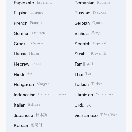
Esperanto
Română
Esperanto
Romanian
Filipino
Русский
Filipino
Russian
Français
Српски
French
Serbian
Deutsch
සිංහල
German
Sinhala
Ελληνικά
Español
Greek
Spanish
Hausa
Kiswahili
Hausa
Swahili
עברית
தமிழ்
Hebrew
Tamil
हिन्दी
ไทย
Hindi
Thai
Magyar
Türkçe
Hungarian
Turkish
Bahasa Indonesia
Українська
Indonesian
Ukrainian
Italiano
اردو
Italian
Urdu
日本語
Tiếng Việt
Japanese
Vietnamese
한국어
Korean