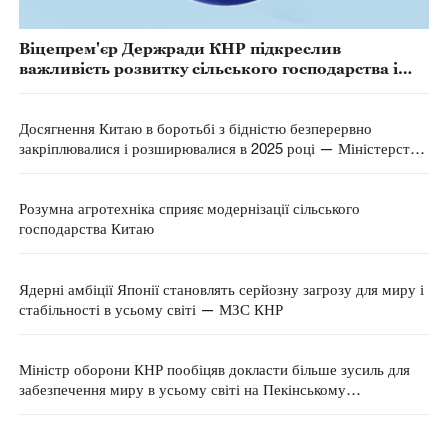
Віцепрем'єр Держради КНР підкреслив
важливість розвитку сільського господарства і
сільських регіонів
Досягнення Китаю в боротьбі з бідністю безперервно
закріплювалися і розширювалися в 2025 році — Міністерство
сільського господарства і сільських справ КНР
Розумна агротехніка сприяє модернізації сільського
господарства Китаю
Ядерні амбіції Японії становлять серйозну загрозу для миру і
стабільності в усьому світі — МЗС КНР
Міністр оборони КНР пообіцяв докласти більше зусиль для
забезпечення миру в усьому світі на Пекінському
Сяншаньському форумі