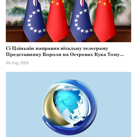
Сі Цзіньпін направив вітальну телеграму
Представнику Короля на Островах Кука Тому
Марстерсу з нагоди Дня Конституції
04-Aug-2026