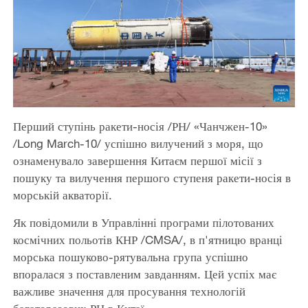
Перший ступінь ракети-носія /РН/ «Чанчжен-10»
/Long March-10/ успішно вилучений з моря, що
ознаменувало завершення Китаєм першої місії з
пошуку та вилучення першого ступеня ракети-носія в
морській акваторії.
Як повідомили в Управлінні програми пілотованих
космічних польотів КНР /CMSA/, в п'ятницю вранці
морська пошуково-рятувальна група успішно
впоралася з поставленим завданням. Цей успіх має
важливе значення для просування технологій