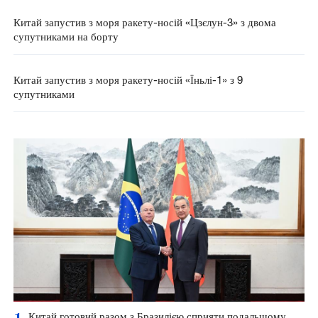
Китай запустив з моря ракету-носій «Цзєлун-3» з двома
супутниками на борту
Китай запустив з моря ракету-носій «Їньлі-1» з 9
супутниками
1
Китай готовий разом з Бразилією сприяти подальшому