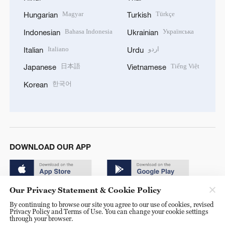
Magyar
Türkçe
Hungarian
Turkish
Bahasa Indonesia
Українська
Indonesian
Ukrainian
Italiano
اردو
Italian
Urdu
日本語
Tiếng Việt
Japanese
Vietnamese
한국어
Korean
DOWNLOAD OUR APP
Our Privacy Statement & Cookie Policy
By continuing to browse our site you agree to our use of cookies, revised
Privacy Policy and Terms of Use. You can change your cookie settings
through your browser.
© China Radio International.CRI. All Rights Reserved. 16A