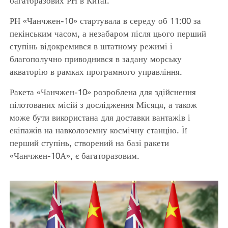
багаторазових РН в Китаї.
РН «Чанчжен-10» стартувала в середу об 11:00 за
пекінським часом, а незабаром після цього перший
ступінь відокремився в штатному режимі і
благополучно приводнився в задану морську
акваторію в рамках програмного управління.
Ракета «Чанчжен-10» розроблена для здійснення
пілотованих місій з дослідження Місяця, а також
може бути використана для доставки вантажів і
екіпажів на навколоземну космічну станцію. Її
перший ступінь, створений на базі ракети
«Чанчжен-10А», є багаторазовим.