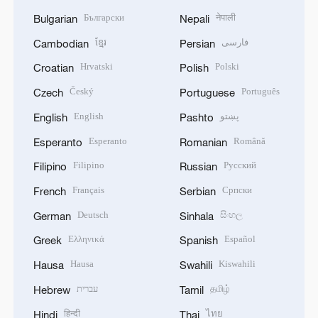
Български
नेपाली
Bulgarian
Nepali
ខ្មែរ
فارسی
Cambodian
Persian
Hrvatski
Polski
Croatian
Polish
Český
Português
Czech
Portuguese
English
پښتو
English
Pashto
Esperanto
Română
Esperanto
Romanian
Filipino
Русский
Filipino
Russian
Français
Српски
French
Serbian
Deutsch
සිංහල
German
Sinhala
Ελληνικά
Español
Greek
Spanish
Hausa
Kiswahili
Hausa
Swahili
עברית
தமிழ்
Hebrew
Tamil
हिन्दी
ไทย
Hindi
Thai