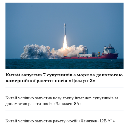
Китай запустив 7 супутників з моря за допомогою
комерційної ракети-носія «Цзєлун-3»
Китай успішно запустив нову групу інтернет-супутників за
допомогою ракети-носія «Чанчжен-8А»
Китай успішно запустив ракету-носій «Чанчжен-12B Y1»