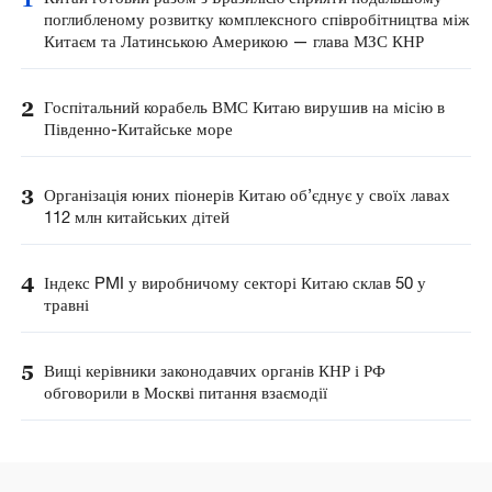
поглибленому розвитку комплексного співробітництва між
Китаєм та Латинською Америкою — глава МЗС КНР
2
Госпітальний корабель ВМС Китаю вирушив на місію в
Південно-Китайське море
3
Організація юних піонерів Китаю об’єднує у своїх лавах
112 млн китайських дітей
4
Індекс PMI у виробничому секторі Китаю склав 50 у
травні
5
Вищі керівники законодавчих органів КНР і РФ
обговорили в Москві питання взаємодії