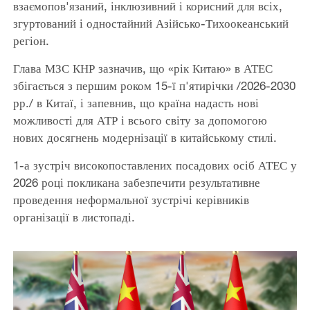
взаємопов'язаний, інклюзивний і корисний для всіх,
згуртований і одностайний Азійсько-Тихоокеанський
регіон.
Глава МЗС КНР зазначив, що «рік Китаю» в АТЕС
збігається з першим роком 15-ї п'ятирічки /2026-2030
рр./ в Китаї, і запевнив, що країна надасть нові
можливості для АТР і всього світу за допомогою
нових досягнень модернізації в китайському стилі.
1-а зустріч високопоставлених посадових осіб АТЕС у
2026 році покликана забезпечити результативне
проведення неформальної зустрічі керівників
організації в листопаді.