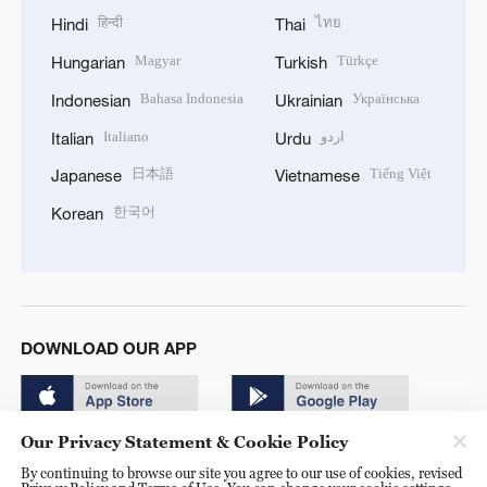
हिन्दी
ไทย
Hindi
Thai
Magyar
Türkçe
Hungarian
Turkish
Bahasa Indonesia
Українська
Indonesian
Ukrainian
Italiano
اردو
Italian
Urdu
日本語
Tiếng Việt
Japanese
Vietnamese
한국어
Korean
DOWNLOAD OUR APP
Our Privacy Statement & Cookie Policy
By continuing to browse our site you agree to our use of cookies, revised