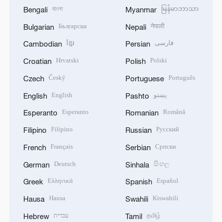
বাংলা
မြန်မာဘာသာ
Bengali
Myanmar
Български
नेपाली
Bulgarian
Nepali
ខ្មែរ
فارسی
Cambodian
Persian
Hrvatski
Polski
Croatian
Polish
Český
Português
Czech
Portuguese
English
پښتو
English
Pashto
Esperanto
Română
Esperanto
Romanian
Filipino
Русский
Filipino
Russian
Français
Српски
French
Serbian
Deutsch
සිංහල
German
Sinhala
Ελληνικά
Español
Greek
Spanish
Hausa
Kiswahili
Hausa
Swahili
עברית
தமிழ்
Hebrew
Tamil