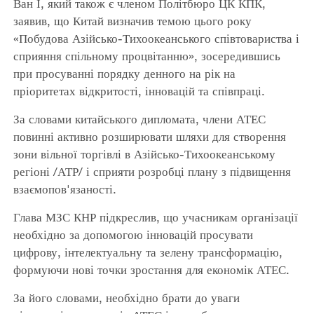
Ван Ї, який також є членом Політбюро ЦК КПК,
заявив, що Китай визначив темою цього року
«Побудова Азійсько-Тихоокеанського співтовариства і
сприяння спільному процвітанню», зосередившись
при просуванні порядку денного на рік на
пріоритетах відкритості, інновацій та співпраці.
За словами китайського дипломата, члени АТЕС
повинні активно розширювати шляхи для створення
зони вільної торгівлі в Азійсько-Тихоокеанському
регіоні /АТР/ і сприяти розробці плану з підвищення
взаємопов'язаності.
Глава МЗС КНР підкреслив, що учасникам організації
необхідно за допомогою інновацій просувати
цифрову, інтелектуальну та зелену трансформацію,
формуючи нові точки зростання для економік АТЕС.
За його словами, необхідно брати до уваги