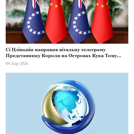
Сі Цзіньпін направив вітальну телеграму
Представнику Короля на Островах Кука Тому
Марстерсу з нагоди Дня Конституції
04-Aug-2026