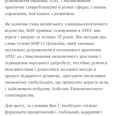
різноманіття економік АТЕС і поглиблювати
практичне співробітництво в різних сферах з питань
управління, пов'язаних з розвитком.
Як зазначив глава китайського зовнішньополітичного
відомства, КНР приймає головування в АТЕС вже
втретє і вперше за останні 12 років. Він нагадав про
слова голови КНР Сі Цзіньпіна, який закликав
неухильно дотримуватися початкового прагнення
АТЕС до стимулювання економічного зростання і
підвищення народного добробуту, постійно ділитися
можливостями і домагатися загальної вигоди в
процесі відкритого розвитку, просувати інклюзивну
економічну глобалізацію, що приносить користь всім,
і здійснювати побудову Азійсько-Тихоокеанського
співтовариства.
Для цього, за словами Ван Ї, необхідно спільно
формувати процвітаючий і стабільний, відкритий і