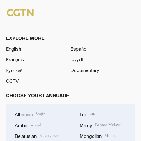
EXPLORE MORE
English
Español
Français
العربية
Русский
Documentary
CCTV+
CHOOSE YOUR LANGUAGE
Shqip
ລາວ
Albanian
Lao
العربية
Bahasa Melayu
Arabic
Malay
Беларуская
Монгол
Belarusian
Mongolian