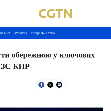
ий міст
культура
спеціальна тема
ути обережною у ключових
МЗС КНР