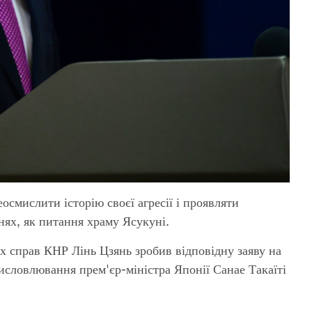
смислити історію своєї агресії і проявляти
нях, як питання храму Ясукуні.
х справ КНР Лінь Цзянь зробив відповідну заяву на
исловлювання прем'єр-міністра Японії Санае Такаїті