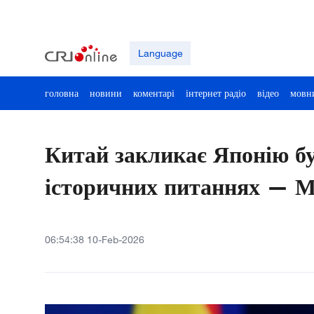
Language
головна
новини
коментарі
інтернет радіо
відео
мовн
Китай закликає Японію б
історичних питаннях — 
06:54:38 10-Feb-2026