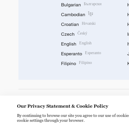
Bulgarian
Български
Cambodian
ខ្មែរ
Croatian
Hrvatski
Czech
Český
English
English
Esperanto
Esperanto
Filipino
Filipino
DOWNLOAD OUR APP
Our Privacy Statement & Cookie Policy
By continuing to browse our site you agree to our use of cooki
cookie settings through your browser.