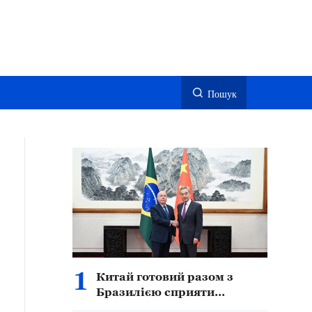
Пошук
1
Китай готовий разом з
Бразилією сприяти
подальшому поглибленому