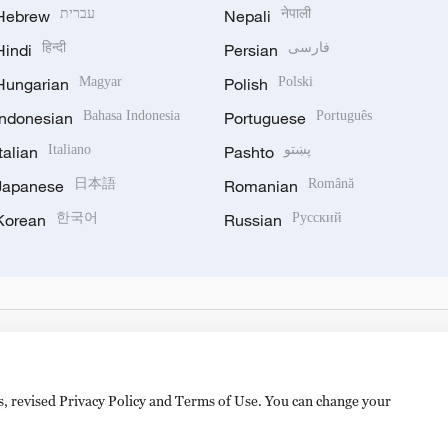
Hebrew
עברית
Nepali
नेपाली
Hindi
हिन्दी
Persian
فارسی
Hungarian
Magyar
Polish
Polski
Indonesian
Bahasa Indonesia
Portuguese
Português
Italian
Italiano
Pashto
پښتو
Japanese
日本語
Romanian
Română
Korean
한국어
Russian
Русский
es, revised Privacy Policy and Terms of Use. You can change your