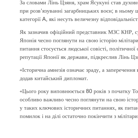
За словами Лінь Цзяня, храм Ясукуні став духов
при розв'язуванні загарбницьких воєн; в ньому
категорії A, які несуть величезну відповідальніст
Як зазначив офіційний представник МЗС КНР, су
Японія чесно поглянути на свою історію мілітарис
питання стосується людської совісті, політичної
репутації Японії як держави, підкреслив Лінь Цз
«Історична амнезія означає зраду, а запереченн
додав китайський дипломат.
«Цього року виповнюється 80 років з початку То
особливо важливо чесно поглянути на свою історі
у таких ключових історичних питаннях, як пита
помилок і на ділі остаточно покінчити з мілітар