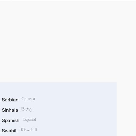
Serbian
Српски
Sinhala
සිංහල
Spanish
Español
Swahili
Kiswahili