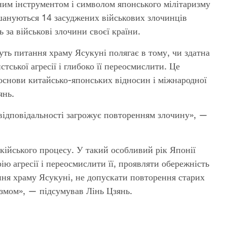
ним інструментом і символом японського мілітаризму
 шануються 14 засуджених військових злочинців
ь за військові злочини своєї країни.
ть питання храму Ясукуні полягає в тому, чи здатна
тської агресії і глибоко її переосмислити. Це
 основи китайсько-японських відносин і міжнародної
янь.
я відповідальності загрожує повторенням злочину», —
кійського процесу. У такий особливий рік Японії
ю агресії і переосмислити її, проявляти обережність
ння храму Ясукуні, не допускати повторення старих
измом», — підсумував Лінь Цзянь.