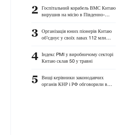
розвитку комплексного
2
Госпітальний корабель ВМС Китаю
співробітництва між
вирушив на місію в Південно-
Китаєм та Латинською
Китайське море
Америкою — глава МЗС
3
Організація юних піонерів Китаю
КНР
об’єднує у своїх лавах 112 млн
китайських дітей
4
Індекс PMI у виробничому секторі
Китаю склав 50 у травні
5
Вищі керівники законодавчих
органів КНР і РФ обговорили в
Москві питання взаємодії