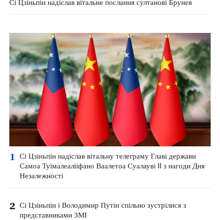
Сі Цзіньпін надіслав вітальне послання султанові Брунея
1
Сі Цзіньпін надіслав вітальну телеграму Главі держави
Самоа Туїмалеалііфано Ваалетоа Суалауві II з нагоди Дня
Незалежності
2
Сі Цзіньпін і Володимир Путін спільно зустрілися з
представниками ЗМІ