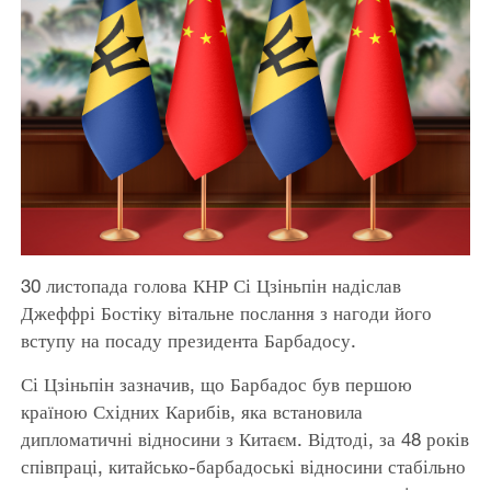
30 листопада голова КНР Сі Цзіньпін надіслав
Джеффрі Бостіку вітальне послання з нагоди його
вступу на посаду президента Барбадосу.
Сі Цзіньпін зазначив, що Барбадос був першою
країною Східних Карибів, яка встановила
дипломатичні відносини з Китаєм. Відтоді, за 48 років
співпраці, китайсько-барбадоські відносини стабільно