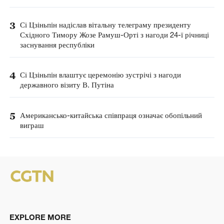
3
Сі Цзіньпін надіслав вітальну телеграму президенту
Східного Тимору Жозе Рамуш-Орті з нагоди 24-ї річниці
заснування республіки
4
Сі Цзіньпін влаштує церемонію зустрічі з нагоди
державного візиту В. Путіна
5
Американсько-китайська співпраця означає обопільний
виграш
EXPLORE MORE