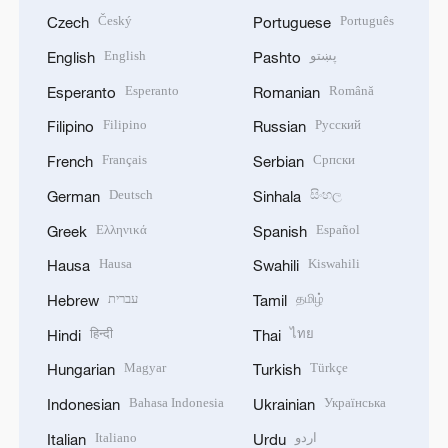
Český
Português
Czech
Portuguese
English
پښتو
English
Pashto
Esperanto
Română
Esperanto
Romanian
Filipino
Русский
Filipino
Russian
Français
Српски
French
Serbian
Deutsch
සිංහල
German
Sinhala
Ελληνικά
Español
Greek
Spanish
Hausa
Kiswahili
Hausa
Swahili
עברית
தமிழ்
Hebrew
Tamil
हिन्दी
ไทย
Hindi
Thai
Magyar
Türkçe
Hungarian
Turkish
Bahasa Indonesia
Українська
Indonesian
Ukrainian
Italiano
اردو
Italian
Urdu