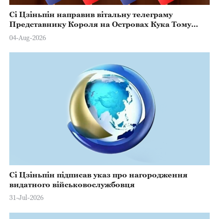
Сі Цзіньпін направив вітальну телеграму
Представнику Короля на Островах Кука Тому
Марстерсу з нагоди Дня Конституції
04-Aug-2026
Сі Цзіньпін підписав указ про нагородження
видатного військовослужбовця
31-Jul-2026