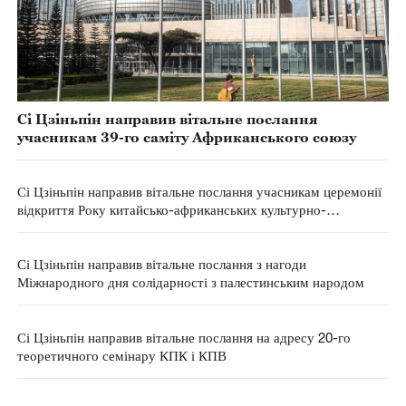
Сі Цзіньпін направив вітальне послання
учасникам 39-го саміту Африканського союзу
Сі Цзіньпін направив вітальне послання учасникам церемонії
відкриття Року китайсько-африканських культурно-
гуманітарних обмінів
Сі Цзіньпін направив вітальне послання з нагоди
Міжнародного дня солідарності з палестинським народом
Сі Цзіньпін направив вітальне послання на адресу 20-го
теоретичного семінару КПК і КПВ