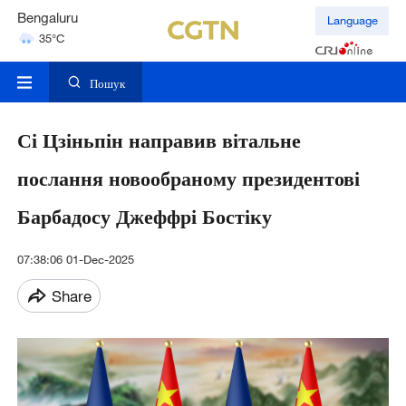
Hyderabad
Language
42°C
Mumbai
31°C
Пошук
Сі Цзіньпін направив вітальне
послання новообраному президентові
Барбадосу Джеффрі Бостіку
07:38:06 01-Dec-2025
Share