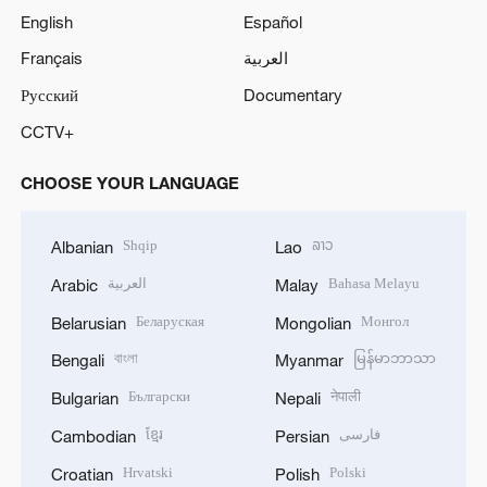
English
Español
Français
العربية
Русский
Documentary
CCTV+
CHOOSE YOUR LANGUAGE
Shqip
ລາວ
Albanian
Lao
العربية
Bahasa Melayu
Arabic
Malay
Беларуская
Монгол
Belarusian
Mongolian
বাংলা
မြန်မာဘာသာ
Bengali
Myanmar
Български
नेपाली
Bulgarian
Nepali
ខ្មែរ
فارسی
Cambodian
Persian
Hrvatski
Polski
Croatian
Polish