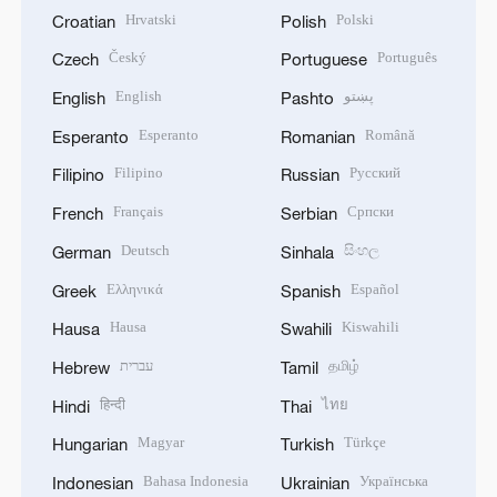
Hrvatski
Polski
Croatian
Polish
Český
Português
Czech
Portuguese
English
پښتو
English
Pashto
Esperanto
Română
Esperanto
Romanian
Filipino
Русский
Filipino
Russian
Français
Српски
French
Serbian
Deutsch
සිංහල
German
Sinhala
Ελληνικά
Español
Greek
Spanish
Hausa
Kiswahili
Hausa
Swahili
עברית
தமிழ்
Hebrew
Tamil
हिन्दी
ไทย
Hindi
Thai
Magyar
Türkçe
Hungarian
Turkish
Bahasa Indonesia
Українська
Indonesian
Ukrainian