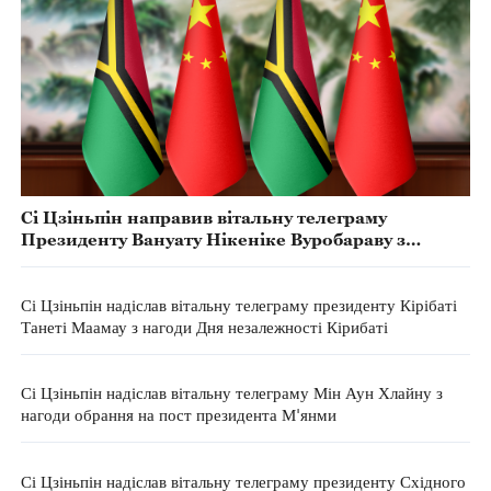
Сі Цзіньпін направив вітальну телеграму
Президенту Вануату Нікеніке Вуробараву з
нагоди Дня Незалежності країни
Сі Цзіньпін надіслав вітальну телеграму президенту Кірібаті
Танеті Маамау з нагоди Дня незалежності Кірибаті
Сі Цзіньпін надіслав вітальну телеграму Мін Аун Хлайну з
нагоди обрання на пост президента М'янми
Сі Цзіньпін надіслав вітальну телеграму президенту Східного