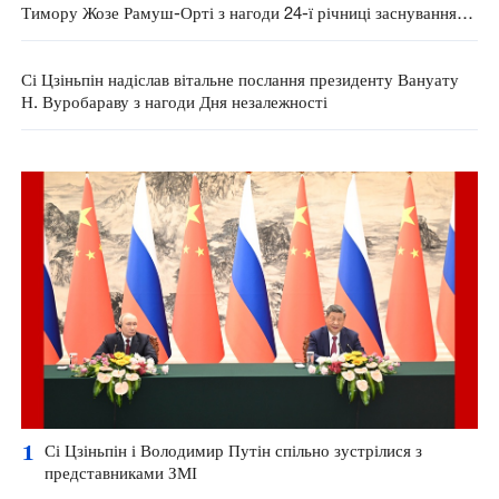
Тимору Жозе Рамуш-Орті з нагоди 24-ї річниці заснування
республіки
Сі Цзіньпін надіслав вітальне послання президенту Вануату
Н. Вуробараву з нагоди Дня незалежності
1
Сі Цзіньпін і Володимир Путін спільно зустрілися з
представниками ЗМІ