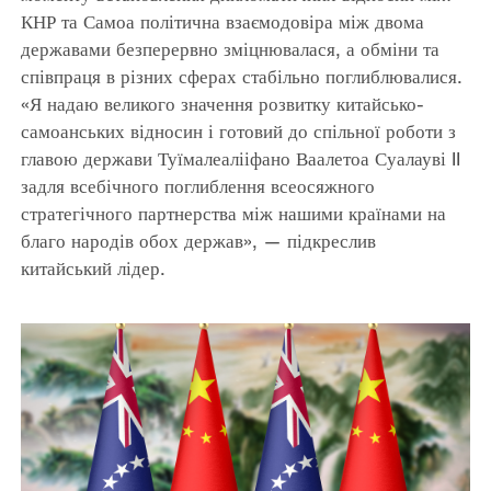
КНР та Самоа політична взаємодовіра між двома
державами безперервно зміцнювалася, а обміни та
співпраця в різних сферах стабільно поглиблювалися.
«Я надаю великого значення розвитку китайсько-
самоанських відносин і готовий до спільної роботи з
главою держави Туїмалеалііфано Ваалетоа Суалауві II
задля всебічного поглиблення всеосяжного
стратегічного партнерства між нашими країнами на
благо народів обох держав», — підкреслив
китайський лідер.