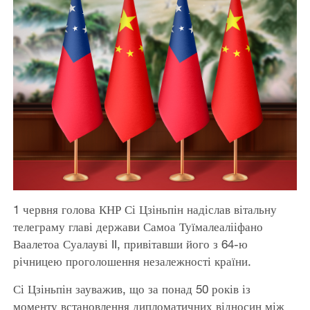
1 червня голова КНР Сі Цзіньпін надіслав вітальну
телеграму главі держави Самоа Туїмалеалііфано
Ваалетоа Суалауві II, привітавши його з 64-ю
річницею проголошення незалежності країни.
Сі Цзіньпін зауважив, що за понад 50 років із
моменту встановлення дипломатичних відносин між