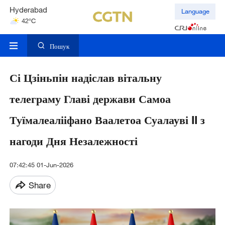
Hyderabad
Language
42°C
Mumbai
31°C
Пошук
Сі Цзіньпін надіслав вітальну
телеграму Главі держави Самоа
Туїмалеалііфано Ваалетоа Суалауві II з
нагоди Дня Незалежності
07:42:45 01-Jun-2026
Share