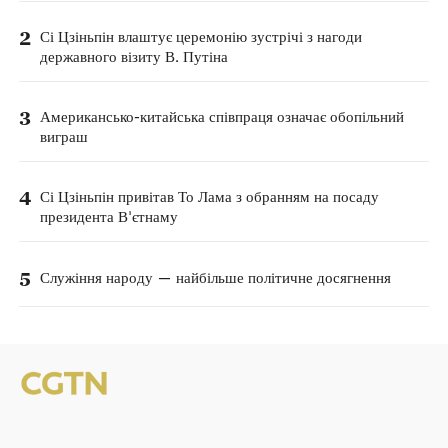
2
Сі Цзіньпін влаштує церемонію зустрічі з нагоди
державного візиту В. Путіна
3
Американсько-китайська співпраця означає обопільний
виграш
4
Сі Цзіньпін привітав То Лама з обранням на посаду
президента В'єтнаму
5
Служіння народу — найбільше політичне досягнення