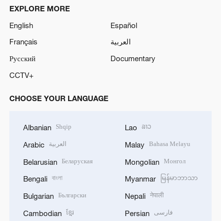
EXPLORE MORE
English
Español
Français
العربية
Русский
Documentary
CCTV+
CHOOSE YOUR LANGUAGE
Shqip
ລາວ
Albanian
Lao
العربية
Bahasa Melayu
Arabic
Malay
Беларуская
Монгол
Belarusian
Mongolian
বাংলা
မြန်မာဘာသာ
Bengali
Myanmar
Български
नेपाली
Bulgarian
Nepali
ខ្មែរ
فارسی
Cambodian
Persian