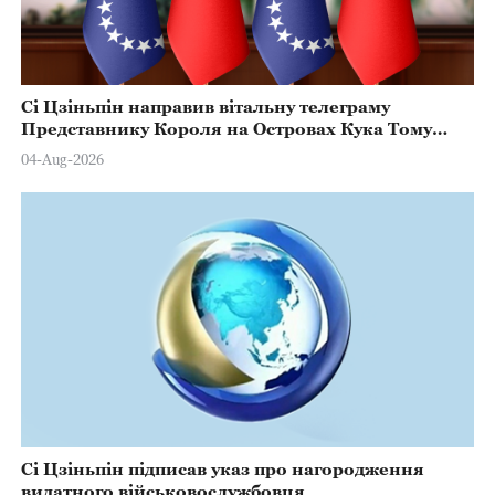
Сі Цзіньпін направив вітальну телеграму
Представнику Короля на Островах Кука Тому
Марстерсу з нагоди Дня Конституції
04-Aug-2026
Сі Цзіньпін підписав указ про нагородження
видатного військовослужбовця