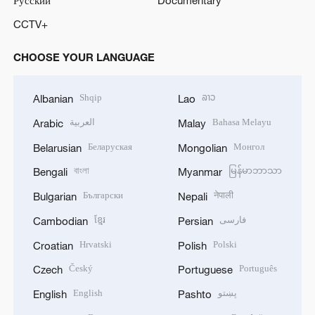
Русский
Documentary
CCTV+
CHOOSE YOUR LANGUAGE
Shqip
ລາວ
Albanian
Lao
العربية
Bahasa Melayu
Arabic
Malay
Беларуская
Монгол
Belarusian
Mongolian
বাংলা
မြန်မာဘာသာ
Bengali
Myanmar
Български
नेपाली
Bulgarian
Nepali
ខ្មែរ
فارسی
Cambodian
Persian
Hrvatski
Polski
Croatian
Polish
Český
Português
Czech
Portuguese
English
پښتو
English
Pashto