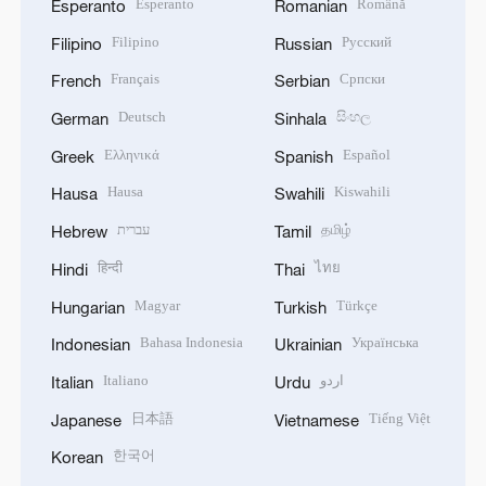
Esperanto
Română
Esperanto
Romanian
Filipino
Русский
Filipino
Russian
Français
Српски
French
Serbian
Deutsch
සිංහල
German
Sinhala
Ελληνικά
Español
Greek
Spanish
Hausa
Kiswahili
Hausa
Swahili
עברית
தமிழ்
Hebrew
Tamil
हिन्दी
ไทย
Hindi
Thai
Magyar
Türkçe
Hungarian
Turkish
Bahasa Indonesia
Українська
Indonesian
Ukrainian
Italiano
اردو
Italian
Urdu
日本語
Tiếng Việt
Japanese
Vietnamese
한국어
Korean