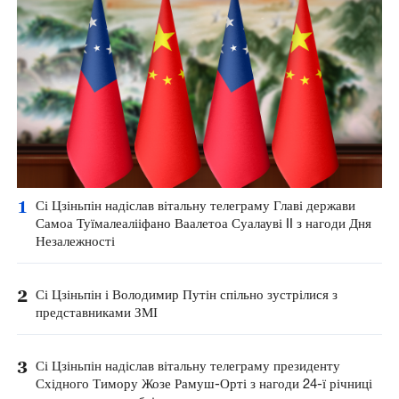
1
Сі Цзіньпін надіслав вітальну телеграму Главі держави
Самоа Туїмалеалііфано Ваалетоа Суалауві II з нагоди Дня
Незалежності
2
Сі Цзіньпін і Володимир Путін спільно зустрілися з
представниками ЗМІ
3
Сі Цзіньпін надіслав вітальну телеграму президенту
Східного Тимору Жозе Рамуш-Орті з нагоди 24-ї річниці