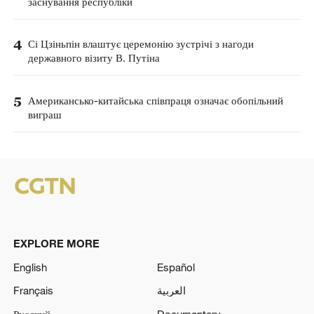
заснування республіки
4
Сі Цзіньпін влаштує церемонію зустрічі з нагоди
державного візиту В. Путіна
5
Американсько-китайська співпраця означає обопільний
виграш
EXPLORE MORE
English
Español
Français
العربية