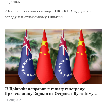
людства.
20-й теоретичний семінар КПК і КПВ відбувся в
середу у в'єтнамському Ніньбіні.
Сі Цзіньпін направив вітальну телеграму
Представнику Короля на Островах Кука Тому
Марстерсу з нагоди Дня Конституції
04-Aug-2026