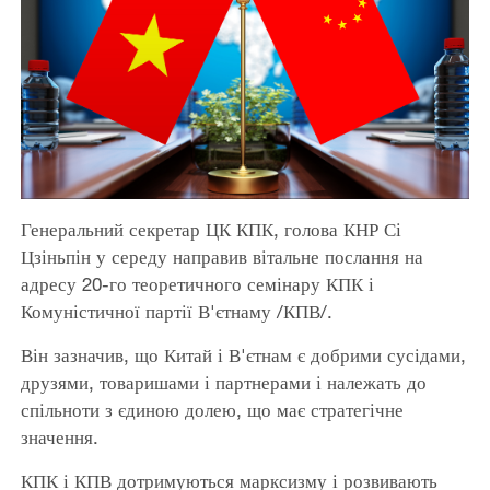
Генеральний секретар ЦК КПК, голова КНР Сі
Цзіньпін у середу направив вітальне послання на
адресу 20-го теоретичного семінару КПК і
Комуністичної партії В'єтнаму /КПВ/.
Він зазначив, що Китай і В'єтнам є добрими сусідами,
друзями, товаришами і партнерами і належать до
спільноти з єдиною долею, що має стратегічне
значення.
КПК і КПВ дотримуються марксизму і розвивають