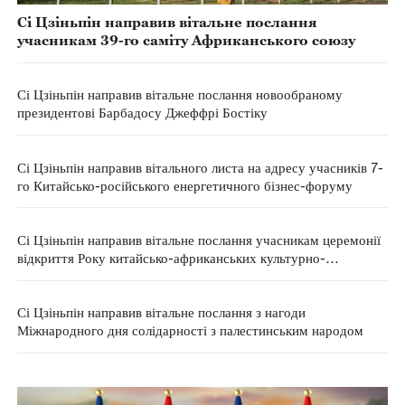
Сі Цзіньпін направив вітальне послання
учасникам 39-го саміту Африканського союзу
Сі Цзіньпін направив вітальне послання новообраному
президентові Барбадосу Джеффрі Бостіку
Сі Цзіньпін направив вітального листа на адресу учасників 7-
го Китайсько-російського енергетичного бізнес-форуму
Сі Цзіньпін направив вітальне послання учасникам церемонії
відкриття Року китайсько-африканських культурно-
гуманітарних обмінів
Сі Цзіньпін направив вітальне послання з нагоди
Міжнародного дня солідарності з палестинським народом