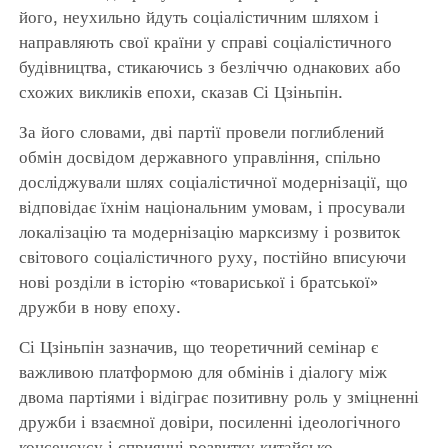
його, неухильно йдуть соціалістичним шляхом і
направляють свої країни у справі соціалістичного
будівництва, стикаючись з безліччю однакових або
схожих викликів епохи, сказав Сі Цзіньпін.
За його словами, дві партії провели поглиблений
обмін досвідом державного управління, спільно
досліджували шлях соціалістичної модернізації, що
відповідає їхнім національним умовам, і просували
локалізацію та модернізацію марксизму і розвиток
світового соціалістичного руху, постійно вписуючи
нові розділи в історію «товариської і братської»
дружби в нову епоху.
Сі Цзіньпін зазначив, що теоретичний семінар є
важливою платформою для обмінів і діалогу між
двома партіями і відіграє позитивну роль у зміцненні
дружби і взаємної довіри, посиленні ідеологічного
консенсусу і сприянні розвитку китайсько-