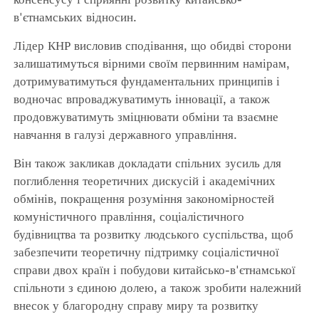
в'єтнамських відносин.
Лідер КНР висловив сподівання, що обидві сторони
залишатимуться вірними своїм первинним намірам,
дотримуватимуться фундаментальних принципів і
водночас впроваджуватимуть інновації, а також
продовжуватимуть зміцнювати обміни та взаємне
навчання в галузі державного управління.
Він також закликав докладати спільних зусиль для
поглиблення теоретичних дискусій і академічних
обмінів, покращення розуміння закономірностей
комуністичного правління, соціалістичного
будівництва та розвитку людського суспільства, щоб
забезпечити теоретичну підтримку соціалістичної
справи двох країн і побудови китайсько-в'єтнамської
спільноти з єдиною долею, а також зробити належний
внесок у благородну справу миру та розвитку