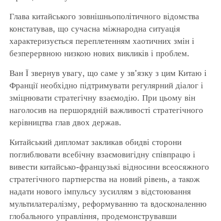
Глава китайського зовнішньополітичного відомства
констатував, що сучасна міжнародна ситуація
характеризується переплетенням хаотичних змін і
безперервною низкою нових викликів і проблем.
Ван Ї звернув увагу, що саме у зв’язку з цим Китаю і
Франції необхідно підтримувати регулярний діалог і
зміцнювати стратегічну взаємодію. При цьому він
наголосив на першорядній важливості стратегічного
керівництва глав двох держав.
Китайський дипломат закликав обидві сторони
поглиблювати всебічну взаємовигідну співпрацю і
вивести китайсько-французькі відносини всеосяжного
стратегічного партнерства на новий рівень, а також
надати нового імпульсу зусиллям з відстоювання
мультилатералізму, реформуванню та вдосконаленню
глобального управління, продемонструвавши