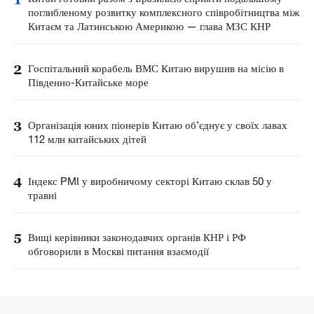
поглибленому розвитку комплексного співробітництва між
Китаєм та Латинською Америкою — глава МЗС КНР
2
Госпітальний корабель ВМС Китаю вирушив на місію в
Південно-Китайське море
3
Організація юних піонерів Китаю об’єднує у своїх лавах
112 млн китайських дітей
4
Індекс PMI у виробничому секторі Китаю склав 50 у
травні
5
Вищі керівники законодавчих органів КНР і РФ
обговорили в Москві питання взаємодії