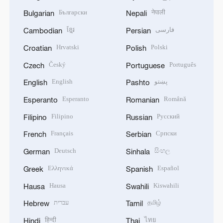
Български
नेपाली
Bulgarian
Nepali
ខ្មែរ
فارسی
Cambodian
Persian
Hrvatski
Polski
Croatian
Polish
Český
Português
Czech
Portuguese
English
پښتو
English
Pashto
Esperanto
Română
Esperanto
Romanian
Filipino
Русский
Filipino
Russian
Français
Српски
French
Serbian
Deutsch
සිංහල
German
Sinhala
Ελληνικά
Español
Greek
Spanish
Hausa
Kiswahili
Hausa
Swahili
עברית
தமிழ்
Hebrew
Tamil
हिन्दी
ไทย
Hindi
Thai