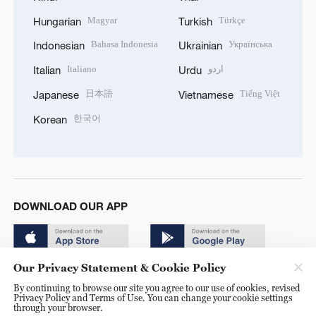
Magyar
Türkçe
Hungarian
Turkish
Bahasa Indonesia
Українська
Indonesian
Ukrainian
Italiano
اردو
Italian
Urdu
日本語
Tiếng Việt
Japanese
Vietnamese
한국어
Korean
DOWNLOAD OUR APP
Our Privacy Statement & Cookie Policy
By continuing to browse our site you agree to our use of cookies, revised
Privacy Policy and Terms of Use. You can change your cookie settings
through your browser.
© China Radio International.CRI. All Rights Reserved. 16A