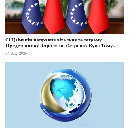
Сі Цзіньпін направив вітальну телеграму
Представнику Короля на Островах Кука Тому
Марстерсу з нагоди Дня Конституції
04-Aug-2026