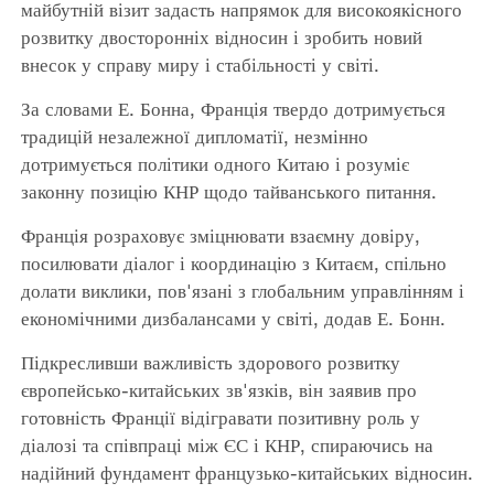
майбутній візит задасть напрямок для високоякісного
розвитку двосторонніх відносин і зробить новий
внесок у справу миру і стабільності у світі.
За словами Е. Бонна, Франція твердо дотримується
традицій незалежної дипломатії, незмінно
дотримується політики одного Китаю і розуміє
законну позицію КНР щодо тайванського питання.
Франція розраховує зміцнювати взаємну довіру,
посилювати діалог і координацію з Китаєм, спільно
долати виклики, пов'язані з глобальним управлінням і
економічними дизбалансами у світі, додав Е. Бонн.
Підкресливши важливість здорового розвитку
європейсько-китайських зв'язків, він заявив про
готовність Франції відігравати позитивну роль у
діалозі та співпраці між ЄС і КНР, спираючись на
надійний фундамент французько-китайських відносин.