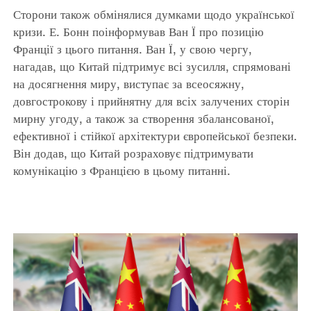
Сторони також обмінялися думками щодо української
кризи. Е. Бонн поінформував Ван Ї про позицію
Франції з цього питання. Ван Ї, у свою чергу,
нагадав, що Китай підтримує всі зусилля, спрямовані
на досягнення миру, виступає за всеосяжну,
довгострокову і прийнятну для всіх залучених сторін
мирну угоду, а також за створення збалансованої,
ефективної і стійкої архітектури європейської безпеки.
Він додав, що Китай розраховує підтримувати
комунікацію з Францією в цьому питанні.