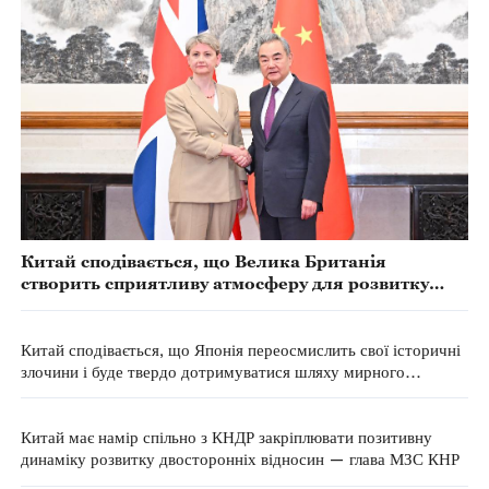
Китай сподівається, що Велика Британія
створить сприятливу атмосферу для розвитку
китайсько-британських відносин та поглиблення
співпраці — глава МЗС КНР
Китай сподівається, що Японія переосмислить свої історичні
злочини і буде твердо дотримуватися шляху мирного
розвитку — МЗС КНР
Китай має намір спільно з КНДР закріплювати позитивну
динаміку розвитку двосторонніх відносин — глава МЗС КНР