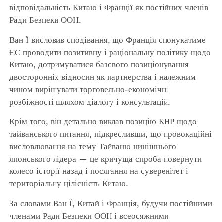
відповідальність Китаю і Франції як постійних членів
Ради Безпеки ООН.
Ван Ї висловив сподівання, що Франція спонукатиме
ЄС проводити позитивну і раціональну політику щодо
Китаю, дотримуватися базового позиціонування
двосторонніх відносин як партнерства і належним
чином вирішувати торговельно-економічні
розбіжності шляхом діалогу і консультацій.
Крім того, він детально виклав позицію КНР щодо
тайванського питання, підкресливши, що провокаційні
висловлювання на тему Тайваню нинішнього
японського лідера — це кричуща спроба повернути
колесо історії назад і посягання на суверенітет і
територіальну цілісність Китаю.
За словами Ван Ї, Китай і Франція, будучи постійними
членами Ради Безпеки ООН і всеосяжними