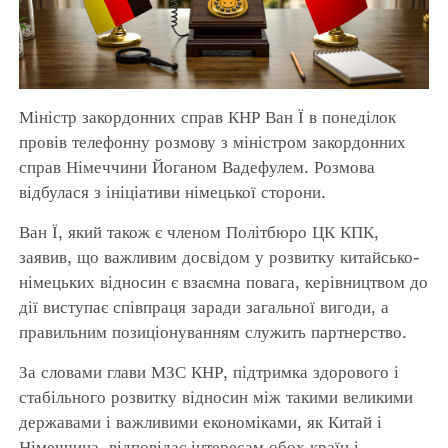
Міністр закордонних справ КНР Ван Ї в понеділок
провів телефонну розмову з міністром закордонних
справ Німеччини Йоганом Вадефулем. Розмова
відбулася з ініціативи німецької сторони.
Ван Ї, який також є членом Політбюро ЦК КПК,
заявив, що важливим досвідом у розвитку китайсько-
німецьких відносин є взаємна повага, керівництвом до
дії виступає співпраця заради загальної вигоди, а
правильним позиціонуванням служить партнерство.
За словами глави МЗС КНР, підтримка здорового і
стабільного розвитку відносин між такими великими
державами і важливими економіками, як Китай і
Німеччина, відповідає інтересам обох країн і