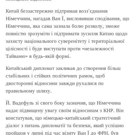
Китай беззастережно підтримав возз'єднання
Німеччини, нагадав Ван Ї, висловивши сподівання, що
Німеччина, яка сама зазнала болю розколу, зможе
повністю зрозуміти і підтримати зусилля Китаю щодо
захисту національного суверенітету і територіальної
цілісності і буде виступати проти «незалежності
Тайваню» в будь-якій формі.
Китайський дипломат закликав до створення більш
стабільних і стійких політичних рамок, щоб
двосторонні відносини завжди рухалися по
правильному шляху.
Й. Вадефуль зі свого боку зазначив, що Німеччина
надає підвищену увагу своїм відносинам з КНР. Він
констатував, що німецько-китайський стратегічний
діалог з питань дипломатії та безпеки, який успішно
пройшов у липні під час візиту Ван Ї до ФРН, був