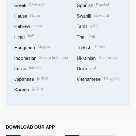
Ελληνικά
Español
Greek
Spanish
Hausa
Kiswahili
Hausa
Swahili
עברית
தமிழ்
Hebrew
Tamil
हिन्दी
ไทย
Hindi
Thai
Magyar
Türkçe
Hungarian
Turkish
Bahasa Indonesia
Українська
Indonesian
Ukrainian
Italiano
اردو
Italian
Urdu
日本語
Tiếng Việt
Japanese
Vietnamese
한국어
Korean
DOWNLOAD OUR APP