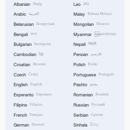
Shqip
ລາວ
Albanian
Lao
العربية
Bahasa Melayu
Arabic
Malay
Беларуская
Монгол
Belarusian
Mongolian
বাংলা
မြန်မာဘာသာ
Bengali
Myanmar
Български
नेपाली
Bulgarian
Nepali
ខ្មែរ
فارسی
Cambodian
Persian
Hrvatski
Polski
Croatian
Polish
Český
Português
Czech
Portuguese
English
پښتو
English
Pashto
Esperanto
Română
Esperanto
Romanian
Filipino
Русский
Filipino
Russian
Français
Српски
French
Serbian
Deutsch
සිංහල
German
Sinhala