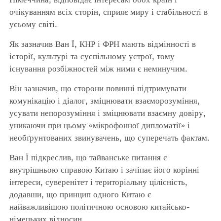
очікуванням всіх сторін, сприяє миру і стабільності в
усьому світі.
Як зазначив Ван Ї, КНР і ФРН мають відмінності в
історії, культурі та суспільному устрої, тому
існування розбіжностей між ними є неминучим.
Він зазначив, що сторони повинні підтримувати
комунікацію і діалог, зміцнювати взаєморозуміння,
усувати непорозуміння і зміцнювати взаємну довіру,
уникаючи при цьому «мікрофонної дипломатії» і
необґрунтованих звинувачень, що суперечать фактам.
Ван Ї підкреслив, що тайванське питання є
внутрішньою справою Китаю і зачіпає його корінні
інтереси, суверенітет і територіальну цілісність,
додавши, що принцип одного Китаю є
найважливішою політичною основою китайсько-
німецьких відносин.