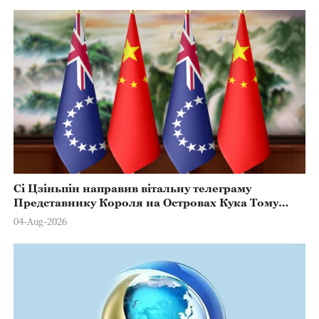
Сі Цзіньпін направив вітальну телеграму
Представнику Короля на Островах Кука Тому
Марстерсу з нагоди Дня Конституції
04-Aug-2026