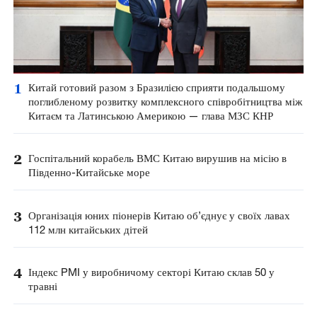
1
Китай готовий разом з Бразилією сприяти подальшому
поглибленому розвитку комплексного співробітництва між
Китаєм та Латинською Америкою — глава МЗС КНР
2
Госпітальний корабель ВМС Китаю вирушив на місію в
Південно-Китайське море
3
Організація юних піонерів Китаю об’єднує у своїх лавах
112 млн китайських дітей
4
Індекс PMI у виробничому секторі Китаю склав 50 у
травні