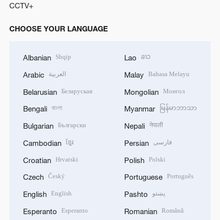
CCTV+
CHOOSE YOUR LANGUAGE
Shqip
ລາວ
Albanian
Lao
العربية
Bahasa Melayu
Arabic
Malay
Беларуская
Монгол
Belarusian
Mongolian
বাংলা
မြန်မာဘာသာ
Bengali
Myanmar
Български
नेपाली
Bulgarian
Nepali
ខ្មែរ
فارسی
Cambodian
Persian
Hrvatski
Polski
Croatian
Polish
Český
Português
Czech
Portuguese
English
پښتو
English
Pashto
Esperanto
Română
Esperanto
Romanian