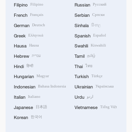
Filipino
Русский
Filipino
Russian
Français
Српски
French
Serbian
Deutsch
සිංහල
German
Sinhala
Ελληνικά
Español
Greek
Spanish
Hausa
Kiswahili
Hausa
Swahili
עברית
தமிழ்
Hebrew
Tamil
हिन्दी
ไทย
Hindi
Thai
Magyar
Türkçe
Hungarian
Turkish
Bahasa Indonesia
Українська
Indonesian
Ukrainian
Italiano
اردو
Italian
Urdu
日本語
Tiếng Việt
Japanese
Vietnamese
한국어
Korean