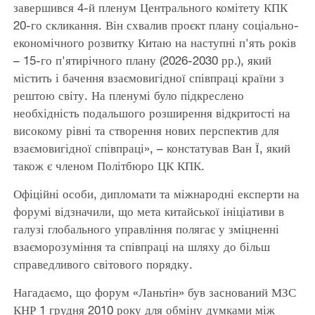
завершився 4-й пленум Центрального комітету КПК
20-го скликання. Він схвалив проєкт плану соціально-
економічного розвитку Китаю на наступні п'ять років
– 15-го п'ятирічного плану (2026-2030 рр.), який
містить і бачення взаємовигідної співпраці країни з
рештою світу. На пленумі було підкреслено
необхідність подальшого розширення відкритості на
високому рівні та створення нових перспектив для
взаємовигідної співпраці», – констатував Ван Ї, який
також є членом Політбюро ЦК КПК.
Офіційні особи, дипломати та міжнародні експерти на
форумі відзначили, що мета китайської ініціативи в
галузі глобального управління полягає у зміцненні
взаєморозуміння та співпраці на шляху до більш
справедливого світового порядку.
Нагадаємо, що форум «Ланьтін» був заснований МЗС
КНР 1 грудня 2010 року для обміну думками між