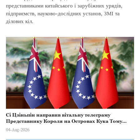
представниками китайського і зарубіжних урядів,
підприємств, науково-дослідних установ, ЗМІ та
ділових кіл.
Сі Цзіньпін направив вітальну телеграму
Представнику Короля на Островах Кука Тому
Марстерсу з нагоди Дня Конституції
04-Aug-2026