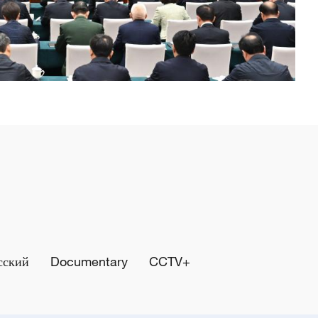
сский
Documentary
CCTV+