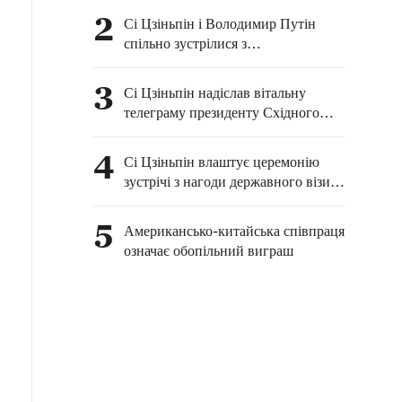
Туїмалеалііфано Ваалетоа
2
Сі Цзіньпін і Володимир Путін
Суалауві II з нагоди Дня
спільно зустрілися з
Незалежності
представниками ЗМІ
3
Сі Цзіньпін надіслав вітальну
телеграму президенту Східного
Тимору Жозе Рамуш-Орті з нагоди
24-ї річниці заснування республіки
4
Сі Цзіньпін влаштує церемонію
зустрічі з нагоди державного візиту
В. Путіна
5
Американсько-китайська співпраця
означає обопільний виграш