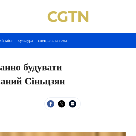
ий міст
культура
спеціальна тема
ранно будувати
ваний Сіньцзян