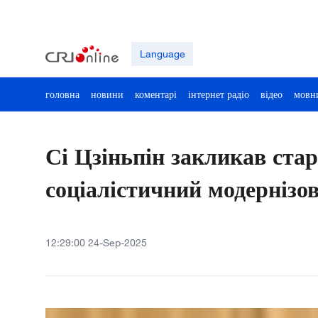
Language
головна
новини
коментарі
інтернет радіо
відео
мовн
Сі Цзіньпін закликав ста
соціалістичний модернізо
12:29:00 24-Sep-2025