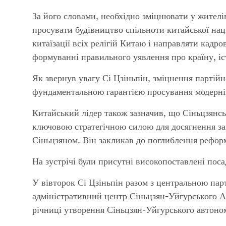
За його словами, необхідно зміцнювати у жителів 
просувати будівництво спільноти китайської нац
китаїзації всіх релігій Китаю і направляти кадро
формуванні правильного уявлення про країну, іст
Як звернув увагу Сі Цзіньпін, зміцнення партійн
фундаментальною гарантією просування модерніз
Китайський лідер також зазначив, що Сіньцзянс
ключовою стратегічною силою для досягнення заг
Сіньцзяном. Він закликав до поглиблення рефо
На зустрічі були присутні високопоставлені поса
У вівторок Сі Цзіньпін разом з центральною пар
адміністративний центр Сіньцзян-Уйгурського АР/
річниці утворення Сіньцзян-Уйгурського автоно