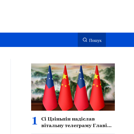
Пошук
1
Сі Цзіньпін надіслав
вітальну телеграму Главі
держави Самоа