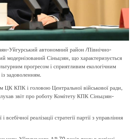
цзян-Уйгурський автономний район /Північно-
ний модернізований Сіньцзян, що характеризується
ультурним прогресом і сприятливим екологічним
із задоволенням.
ем ЦК КПК і головою Центральної військової ради,
слухав звіт про роботу Комітету КПК Сіньцзян-
і всебічної реалізації стратегії партії з управління
іньцзян-Уйгурського АР 70 років тому в регіоні