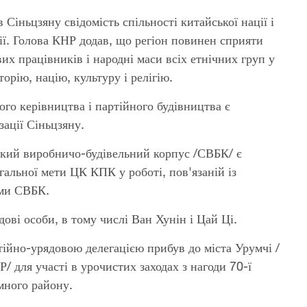
Сіньцзяну свідомість спільності китайської нації і
ії. Голова КНР додав, що регіон повинен сприяти
вих працівників і народні маси всіх етнічних груп у
орію, націю, культуру і релігію.
ого керівництва і партійного будівництва є
ації Сіньцзяну.
ький виробничо-будівельний корпус /СВБК/ є
альної мети ЦК КПК у роботі, пов'язаній із
рми СВБК.
дові особи, в тому числі Ван Хунін і Цай Ці.
тійно-урядовою делегацією прибув до міста Урумчі /
 для участі в урочистих заходах з нагоди 70-ї
много району.