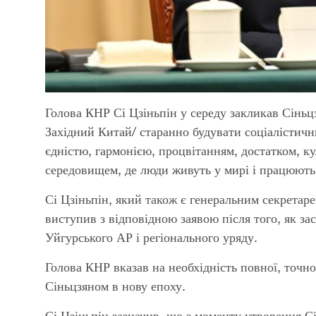
Голова КНР Сі Цзіньпін у середу закликав Сінь
Західний Китай/ старанно будувати соціалістич
єдністю, гармонією, процвітанням, достатком, к
середовищем, де люди живуть у мирі і працюють 
Сі Цзіньпін, який також є генеральним секретар
виступив з відповідною заявою після того, як за
Уйгурського АР і регіонального уряду.
Голова КНР вказав на необхідність повної, точної 
Сіньцзяном в нову епоху.
Сі Цзіньпін зазначив, що з моменту утворення С