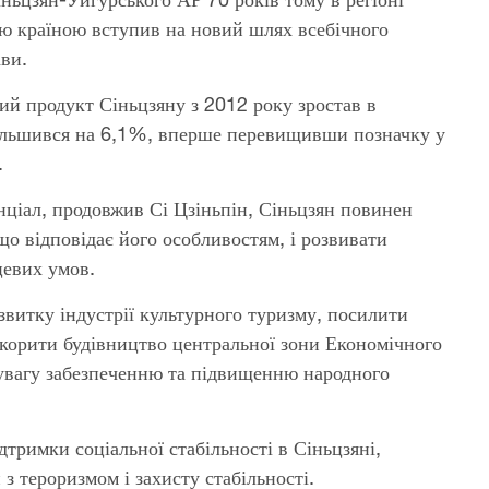
ією країною вступив на новий шлях всебічного
ави.
ий продукт Сіньцзяну з 2012 року зростав в
більшився на 6,1%, вперше перевищивши позначку у
.
нціал, продовжив Сі Цзіньпін, Сіньцзян повинен
о відповідає його особливостям, і розвивати
цевих умов.
витку індустрії культурного туризму, посилити
скорити будівництво центральної зони Економічного
увагу забезпеченню та підвищенню народного
дтримки соціальної стабільності в Сіньцзяні,
з тероризмом і захисту стабільності.