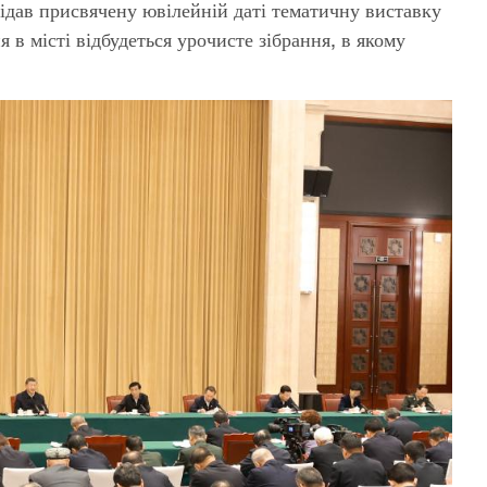
відав присвячену ювілейній даті тематичну виставку
 в місті відбудеться урочисте зібрання, в якому