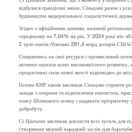
відбулися грандіозні зміни, Сіньцзян разом з ус
будівництва модернізованої соціалістичної держ
Згідно з офіційними даними, валовий регіональн
середньому на 7,04% на рік. У 2024 році він з
2 трлн юанів /близько 281,4 млрд доларів США/
Спираючись на свої ресурси і промисловий поте
активно шукати шлях високоякісного розвитку, щ
продуктивні сили нової якості відповідно до міс
Голова КНР також закликав Сіньцзян сприяти роз
заходи з охорони та відновлення екосистем, при
поясу Шовкового шляху і надавати пріоритетну 
добробуту.
Сі Цзіньпін закликав докласти всіх зусиль для пі
створивши міцний народний заслін для боротьби 