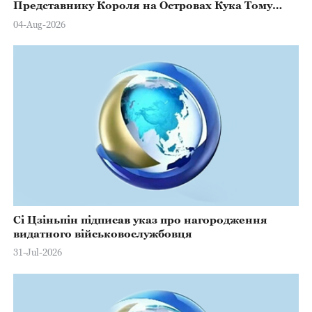
Представнику Короля на Островах Кука Тому
Марстерсу з нагоди Дня Конституції
04-Aug-2026
Сі Цзіньпін підписав указ про нагородження
видатного військовослужбовця
31-Jul-2026