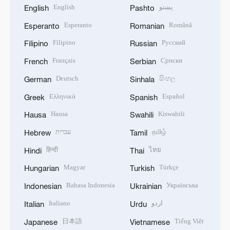
English
پښتو
English
Pashto
Esperanto
Română
Esperanto
Romanian
Filipino
Русский
Filipino
Russian
Français
Српски
French
Serbian
Deutsch
සිංහල
German
Sinhala
Ελληνικά
Español
Greek
Spanish
Hausa
Kiswahili
Hausa
Swahili
עברית
தமிழ்
Hebrew
Tamil
हिन्दी
ไทย
Hindi
Thai
Magyar
Türkçe
Hungarian
Turkish
Bahasa Indonesia
Українська
Indonesian
Ukrainian
Italiano
اردو
Italian
Urdu
日本語
Tiếng Việt
Japanese
Vietnamese