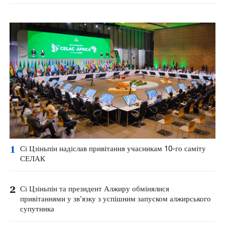
1
Сі Цзіньпін надіслав привітання учасникам 10-го саміту
СЕЛАК
2
Сі Цзіньпін та президент Алжиру обмінялися
привітаннями у зв'язку з успішним запуском алжирського
супутника