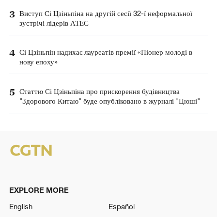
3
Виступ Сі Цзіньпіна на другій сесії 32-ї неформальної
зустрічі лідерів АТЕС
4
Сі Цзіньпін надихає лауреатів премії «Піонер молоді в
нову епоху»
5
Статтю Сі Цзіньпіна про прискорення будівництва
"Здорового Китаю" буде опубліковано в журналі "Цюші"
EXPLORE MORE
English
Español