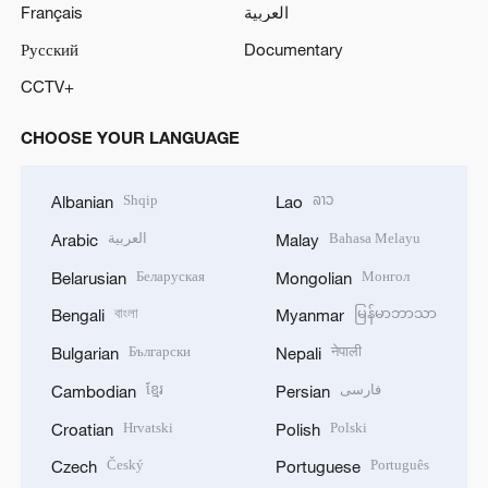
Français
العربية
Русский
Documentary
CCTV+
CHOOSE YOUR LANGUAGE
Shqip
ລາວ
Albanian
Lao
العربية
Bahasa Melayu
Arabic
Malay
Беларуская
Монгол
Belarusian
Mongolian
বাংলা
မြန်မာဘာသာ
Bengali
Myanmar
Български
नेपाली
Bulgarian
Nepali
ខ្មែរ
فارسی
Cambodian
Persian
Hrvatski
Polski
Croatian
Polish
Český
Português
Czech
Portuguese