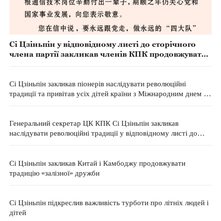
Сі Цзіньпін у відповідному листі до сторічного
члена партії закликав членів КПК продовжувати
революційні традиції
Сі Цзіньпін закликав піонерів наслідувати революційні
традиції та привітав усіх дітей країни з Міжнародним днем ​​
захисту дітей
Генеральний секретар ЦК КПК Сі Цзіньпін закликав
наслідувати революційні традиції у відповідному листі до
піонерів-екскурсоводів з меморіальних комплексів
Сі Цзіньпін закликав Китай і Камбоджу продовжувати
традицію «залізної» дружби
Сі Цзіньпін підкреслив важливість турботи про літніх людей і
дітей