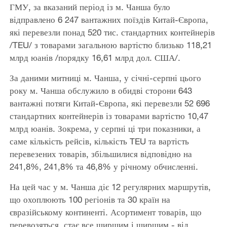
ГМУ, за вказаний період із м. Чанша було
відправлено 6 247 вантажних поїздів Китай-Європа,
які перевезли понад 520 тис. стандартних контейнерів
/TEU/ з товарами загальною вартістю близько 118,21
млрд юанів /порядку 16,61 млрд дол. США/.
За даними митниці м. Чанша, у січні-серпні цього
року м. Чанша обслужило в обидві сторони 643
вантажні потяги Китай-Європа, які перевезли 52 696
стандартних контейнерів із товарами вартістю 10,47
млрд юанів. Зокрема, у серпні ці три показники, а
саме кількість рейсів, кількість TEU та вартість
перевезених товарів, збільшилися відповідно на
241,8%, 241,8% та 46,8% у річному обчисленні.
На цей час у м. Чанша діє 12 регулярних маршрутів,
що охоплюють 100 регіонів та 30 країн на
євразійському континенті. Асортимент товарів, що
перевозяться, стає все ширшим і ширшим - від