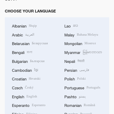
CHOOSE YOUR LANGUAGE
Shqip
ລາວ
Albanian
Lao
العربية
Bahasa Melayu
Arabic
Malay
Беларуская
Монгол
Belarusian
Mongolian
বাংলা
မြန်မာဘာသာ
Bengali
Myanmar
Български
नेपाली
Bulgarian
Nepali
ខ្មែរ
فارسی
Cambodian
Persian
Hrvatski
Polski
Croatian
Polish
Český
Português
Czech
Portuguese
English
پښتو
English
Pashto
Esperanto
Română
Esperanto
Romanian
Filipino
Русский