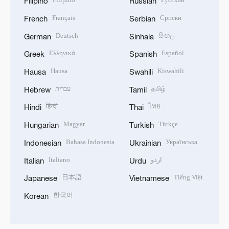
Filipino
Russian
Français
Српски
French
Serbian
Deutsch
සිංහල
German
Sinhala
Ελληνικά
Español
Greek
Spanish
Hausa
Kiswahili
Hausa
Swahili
עברית
தமிழ்
Hebrew
Tamil
हिन्दी
ไทย
Hindi
Thai
Magyar
Türkçe
Hungarian
Turkish
Bahasa Indonesia
Українська
Indonesian
Ukrainian
Italiano
اردو
Italian
Urdu
日本語
Tiếng Việt
Japanese
Vietnamese
한국어
Korean