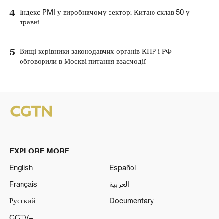
4
Індекс PMI у виробничому секторі Китаю склав 50 у
травні
5
Вищі керівники законодавчих органів КНР і РФ
обговорили в Москві питання взаємодії
EXPLORE MORE
English
Español
Français
العربية
Русский
Documentary
CCTV+