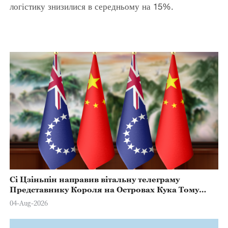
логістику знизилися в середньому на 15%.
Сі Цзіньпін направив вітальну телеграму
Представнику Короля на Островах Кука Тому
Марстерсу з нагоди Дня Конституції
04-Aug-2026