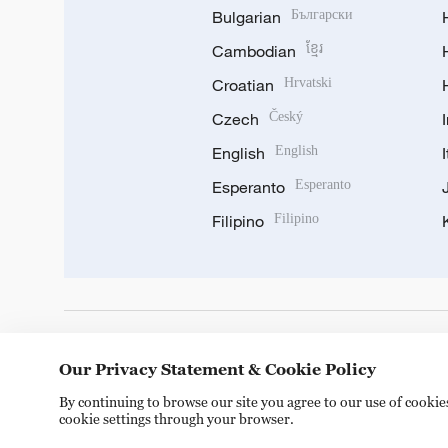
Bulgarian
Български
Cambodian
ខ្មែរ
Croatian
Hrvatski
Czech
Český
English
English
Esperanto
Esperanto
Filipino
Filipino
DOWNLOAD OUR APP
Our Privacy Statement & Cookie Policy
By continuing to browse our site you agree to our use of cooki
cookie settings through your browser.