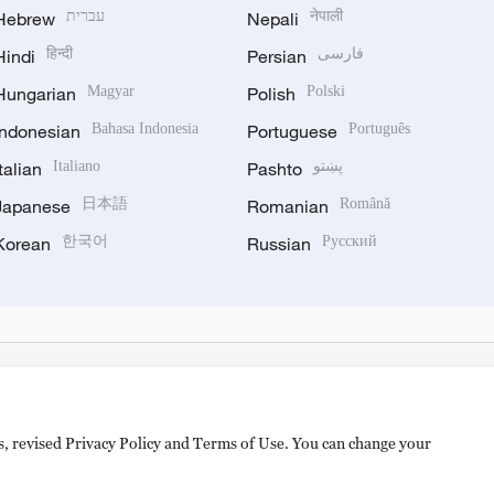
Hebrew
עברית
Nepali
नेपाली
Hindi
हिन्दी
Persian
فارسی
Hungarian
Magyar
Polish
Polski
Indonesian
Bahasa Indonesia
Portuguese
Português
Italian
Italiano
Pashto
پښتو
Japanese
日本語
Romanian
Română
Korean
한국어
Russian
Русский
es, revised Privacy Policy and Terms of Use. You can change your