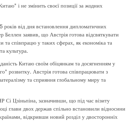
итаю" і не змінить своєї позиції за жодних
5 років від дня встановлення дипломатичних
р Беллен заявив, що Австрія готова відсвяткувати
и та співпрацю у таких сферах, як економіка та
та культура.
даність Китаю своїм обіцянкам та досягненням у
ого" розвитку. Австрія готова співпрацювати з
латералізму та сприяння глобальному миру та
Р Сі Цзіньпіна, зазначивши, що під час візиту
оці глави двох держав спільно встановили відносини
країнами, відкривши новий розділ у двосторонніх