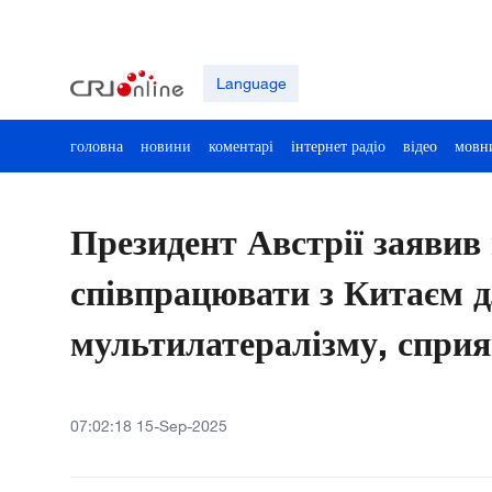
Language
головна
новини
коментарі
інтернет радіо
відео
мовн
Президент Австрії заявив 
співпрацювати з Китаєм 
мультилатералізму, сприя
07:02:18 15-Sep-2025