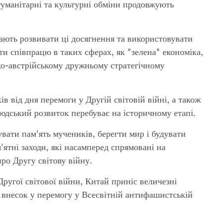
гуманітарні та культурні обміни продовжують
ють розвивати ці досягнення та використовувати
и співпрацю в таких сферах, як "зелена" економіка,
ько-австрійському дружньому стратегічному
 від дня перемоги у Другій світовій війні, а також
людський розвиток перебуває на історичному етапі.
вати пам'ять мучеників, берегти мир і будувати
ятні заходи, які насамперед спрямовані на
ро Другу світову війну.
ругої світової війни, Китай приніс величезні
 внесок у перемогу у Всесвітній антифашистській