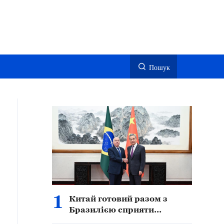
Пошук
1
Китай готовий разом з
Бразилією сприяти
подальшому поглибленому