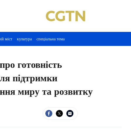
ий міст
культура
спеціальна тема
про готовність
для підтримки
ння миру та розвитку