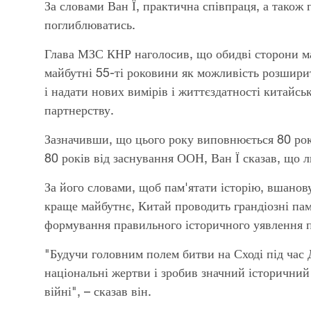
За словами Ван Ї, практична співпраця, а також 
поглиблюватись.
Глава МЗС КНР наголосив, що обидві сторони ма
майбутні 55-ті роковини як можливість розширит
і надати нових вимірів і життєздатності китайс
партнерству.
Зазначивши, що цього року виповнюється 80 років
80 років від заснування ООН, Ван Ї сказав, що 
За його словами, щоб пам'ятати історію, вшанову
краще майбутнє, Китай проводить грандіозні пам'
формування правильного історичного уявлення п
"Будучи головним полем битви на Сході під час Д
національні жертви і зробив значний історичний
війні", – сказав він.