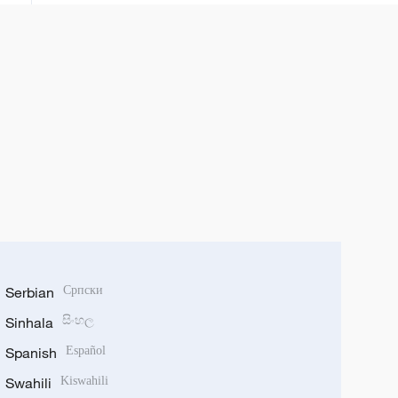
Serbian
Српски
Sinhala
සිංහල
Spanish
Español
Swahili
Kiswahili