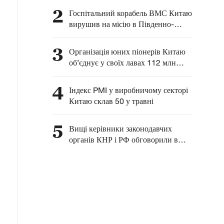
розвитку комплексного
2
Госпітальний корабель ВМС Китаю
співробітництва між
вирушив на місію в Південно-
Китаєм та Латинською
Китайське море
Америкою — глава МЗС
3
Організація юних піонерів Китаю
КНР
об’єднує у своїх лавах 112 млн
китайських дітей
4
Індекс PMI у виробничому секторі
Китаю склав 50 у травні
5
Вищі керівники законодавчих
органів КНР і РФ обговорили в
Москві питання взаємодії