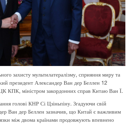
ьного захисту мультилатералізму, сприяння миру та
ський президент Александер Ван дер Беллен 12
о ЦК КПК, міністром закордонних справ Китаю Ван Ї.
ання голові КНР Сі Цзіньпіну. Згадуючи свій
дер Ван дер Беллен зазначив, що Китай є важливим
зв'язки між двома країнами продовжують впевнено