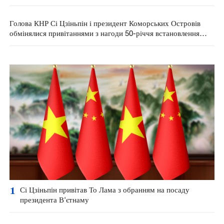
Голова КНР Сі Цзіньпін і президент Коморських Островів
обмінялися привітаннями з нагоди 50-річчя встановлення
дипломатичних відносин
1
Сі Цзіньпін привітав То Лама з обранням на посаду
президента В'єтнаму