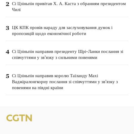
2
Сі Цзіньпін привітав Х. А. Каста з обранням президентом
Чилі
3
ЦК КПК провів нараду для заслуховування думок і
пропозицій щодо економічної роботи
4
Сі Цзіньпін направив президенту Шрі-Ланки послання зі
співчуттями у зв’язку з сильними повенями
5
Сі Цзіньпін направив королю Таїланду Махі
Ваджіралонгкорну послання зі співчуттями у зв’язку з
повенями на півдні країни