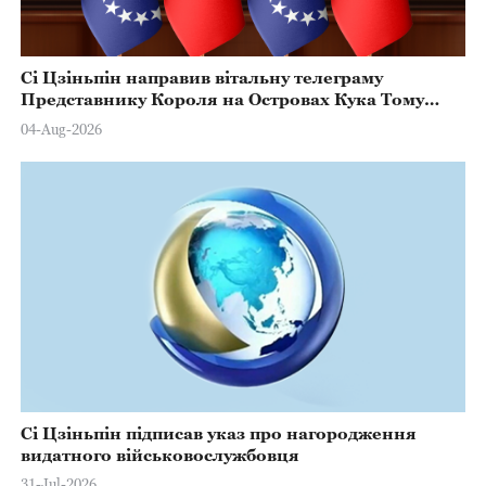
Сі Цзіньпін направив вітальну телеграму
Представнику Короля на Островах Кука Тому
Марстерсу з нагоди Дня Конституції
04-Aug-2026
Сі Цзіньпін підписав указ про нагородження
видатного військовослужбовця
31-Jul-2026