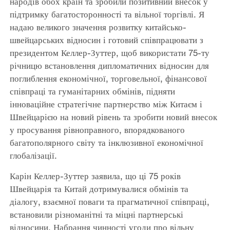
народів обох країн та зробили позитивний внесок у
підтримку багатосторонності та вільної торгівлі. Я
надаю великого значення розвитку китайсько-
швейцарських відносин і готовий співпрацювати з
президентом Келлер-Зуттер, щоб використати 75-ту
річницю встановлення дипломатичних відносин для
поглиблення економічної, торговельної, фінансової
співпраці та гуманітарних обмінів, підняти
інноваційне стратегічне партнерство між Китаєм і
Швейцарією на новий рівень та зробити новий внесок
у просування рівноправного, впорядкованого
багатополярного світу та інклюзивної економічної
глобалізації.
Карін Келлер-Зуттер заявила, що ці 75 років
Швейцарія та Китай дотримувалися обмінів та
діалогу, взаємної поваги та прагматичної співпраці,
встановили різноманітні та міцні партнерські
відносини. Набрання чинності угоди про вільну