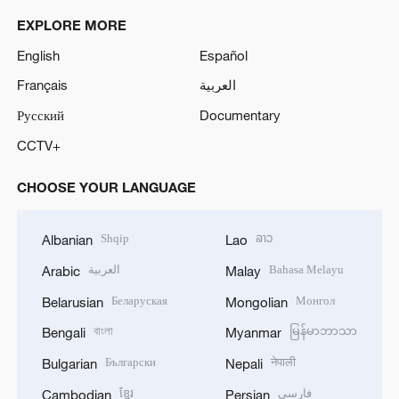
EXPLORE MORE
English
Español
Français
العربية
Русский
Documentary
CCTV+
CHOOSE YOUR LANGUAGE
Shqip
ລາວ
Albanian
Lao
العربية
Bahasa Melayu
Arabic
Malay
Беларуская
Монгол
Belarusian
Mongolian
বাংলা
မြန်မာဘာသာ
Bengali
Myanmar
Български
नेपाली
Bulgarian
Nepali
ខ្មែរ
فارسی
Cambodian
Persian