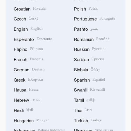
Hrvatski
Polski
Croatian
Polish
Český
Português
Czech
Portuguese
English
پښتو
English
Pashto
Esperanto
Română
Esperanto
Romanian
Filipino
Русский
Filipino
Russian
Français
Српски
French
Serbian
Deutsch
සිංහල
German
Sinhala
Ελληνικά
Español
Greek
Spanish
Hausa
Kiswahili
Hausa
Swahili
עברית
தமிழ்
Hebrew
Tamil
हिन्दी
ไทย
Hindi
Thai
Magyar
Türkçe
Hungarian
Turkish
Bahasa Indonesia
Українська
Indonesian
Ukrainian