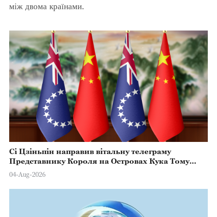
між двома країнами.
Сі Цзіньпін направив вітальну телеграму
Представнику Короля на Островах Кука Тому
Марстерсу з нагоди Дня Конституції
04-Aug-2026