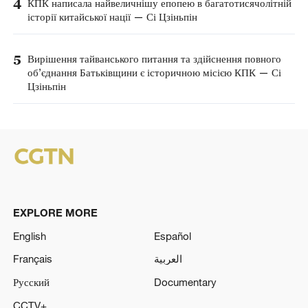
4
КПК написала найвеличнішу епопею в багатотисячолітній
історії китайської нації — Сі Цзіньпін
5
Вирішення тайванського питання та здійснення повного
об’єднання Батьківщини є історичною місією КПК — Сі
Цзіньпін
EXPLORE MORE
English
Español
Français
العربية
Русский
Documentary
CCTV+