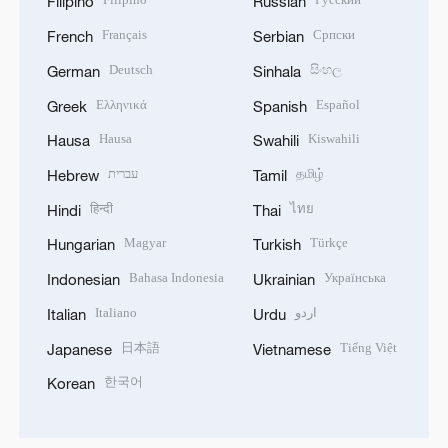
Filipino
Russian
Français
Српски
French
Serbian
Deutsch
සිංහල
German
Sinhala
Ελληνικά
Español
Greek
Spanish
Hausa
Kiswahili
Hausa
Swahili
עברית
தமிழ்
Hebrew
Tamil
हिन्दी
ไทย
Hindi
Thai
Magyar
Türkçe
Hungarian
Turkish
Bahasa Indonesia
Українська
Indonesian
Ukrainian
Italiano
اردو
Italian
Urdu
日本語
Tiếng Việt
Japanese
Vietnamese
한국어
Korean