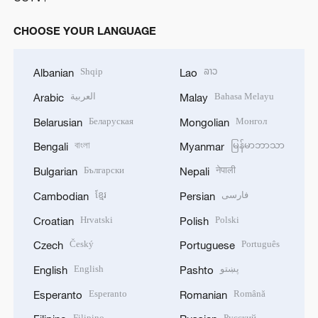
CHOOSE YOUR LANGUAGE
Shqip
ລາວ
Albanian
Lao
العربية
Bahasa Melayu
Arabic
Malay
Беларуская
Монгол
Belarusian
Mongolian
বাংলা
မြန်မာဘာသာ
Bengali
Myanmar
Български
नेपाली
Bulgarian
Nepali
ខ្មែរ
فارسی
Cambodian
Persian
Hrvatski
Polski
Croatian
Polish
Český
Português
Czech
Portuguese
English
پښتو
English
Pashto
Esperanto
Română
Esperanto
Romanian
Filipino
Русский