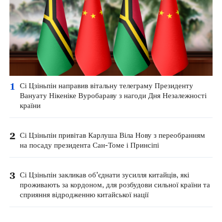
1
Сі Цзіньпін направив вітальну телеграму Президенту
Вануату Нікеніке Вуробараву з нагоди Дня Незалежності
країни
2
Сі Цзіньпін привітав Карлуша Віла Нову з переобранням
на посаду президента Сан-Томе і Принсіпі
3
Сі Цзіньпін закликав об’єднати зусилля китайців, які
проживають за кордоном, для розбудови сильної країни та
сприяння відродженню китайської нації