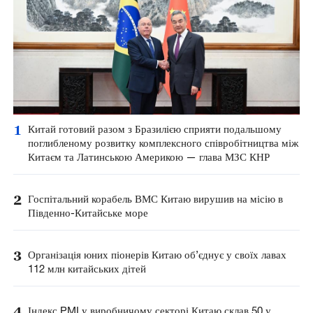
1
Китай готовий разом з Бразилією сприяти подальшому
поглибленому розвитку комплексного співробітництва між
Китаєм та Латинською Америкою — глава МЗС КНР
2
Госпітальний корабель ВМС Китаю вирушив на місію в
Південно-Китайське море
3
Організація юних піонерів Китаю об’єднує у своїх лавах
112 млн китайських дітей
4
Індекс PMI у виробничому секторі Китаю склав 50 у