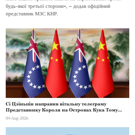
будь-якої третьої сторони», – додав офіційний
представник МЗС КНР.
Сі Цзіньпін направив вітальну телеграму
Представнику Короля на Островах Кука Тому
Марстерсу з нагоди Дня Конституції
04-Aug-2026