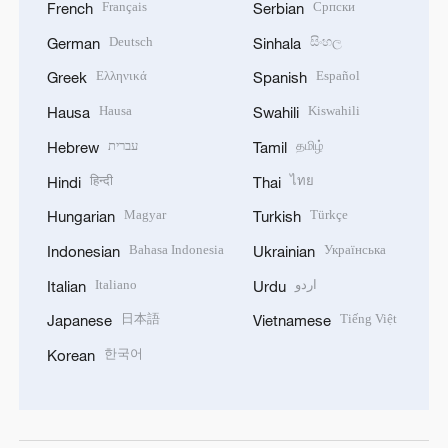
Français
Српски
French
Serbian
Deutsch
සිංහල
German
Sinhala
Ελληνικά
Español
Greek
Spanish
Hausa
Kiswahili
Hausa
Swahili
עברית
தமிழ்
Hebrew
Tamil
हिन्दी
ไทย
Hindi
Thai
Magyar
Türkçe
Hungarian
Turkish
Bahasa Indonesia
Українська
Indonesian
Ukrainian
Italiano
اردو
Italian
Urdu
日本語
Tiếng Việt
Japanese
Vietnamese
한국어
Korean