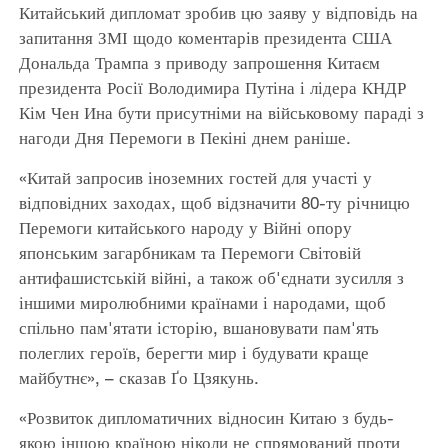
Китайський дипломат зробив цю заяву у відповідь на
запитання ЗМІ щодо коментарів президента США
Дональда Трампа з приводу запрошення Китаєм
президента Росії Володимира Путіна і лідера КНДР
Кім Чен Ина бути присутніми на військовому параді з
нагоди Дня Перемоги в Пекіні днем раніше.
«Китай запросив іноземних гостей для участі у
відповідних заходах, щоб відзначити 80-ту річницю
Перемоги китайського народу у Війні опору
японським загарбникам та Перемоги Світовій
антифашистській війні, а також об'єднати зусилля з
іншими миролюбними країнами і народами, щоб
спільно пам'ятати історію, вшановувати пам'ять
полеглих героїв, берегти мир і будувати краще
майбутнє», – сказав Ґо Цзякунь.
«Розвиток дипломатичних відносин Китаю з будь-
якою іншою країною ніколи не спрямований проти