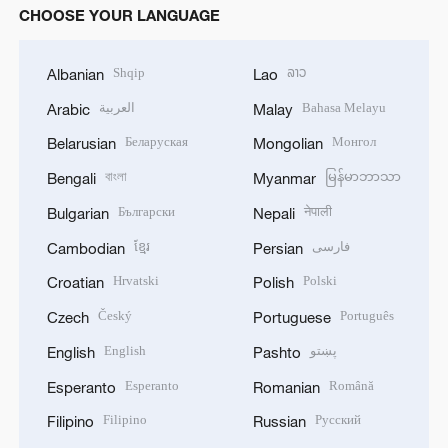
CHOOSE YOUR LANGUAGE
Shqip
ລາວ
Albanian
Lao
العربية
Bahasa Melayu
Arabic
Malay
Беларуская
Монгол
Belarusian
Mongolian
বাংলা
မြန်မာဘာသာ
Bengali
Myanmar
Български
नेपाली
Bulgarian
Nepali
ខ្មែរ
فارسی
Cambodian
Persian
Hrvatski
Polski
Croatian
Polish
Český
Português
Czech
Portuguese
English
پښتو
English
Pashto
Esperanto
Română
Esperanto
Romanian
Filipino
Русский
Filipino
Russian