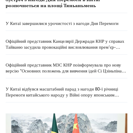
розпочнеться на площі Тяньаньмень
У Китаї завершилися урочистості з нагоди Дня Перемоги
Офіційний представник Канцелярії Держради КНР у справах
Тайваню засудила провокаційні висловлювання прем'єр-
міністра Японії, пов'язані з Тайванем
Офіційний представник МЗС КНР поінформувала про нову
версію "Основних положень для вивчення ідей Сі Цзіньпіна
про дипломатію"
У Китаї відбувся масштабний парад з нагоди 80-ї річниці
Перемоги китайського народу у Війні опору японським
загарбникам та Перемоги у Світовій антифашистській війні