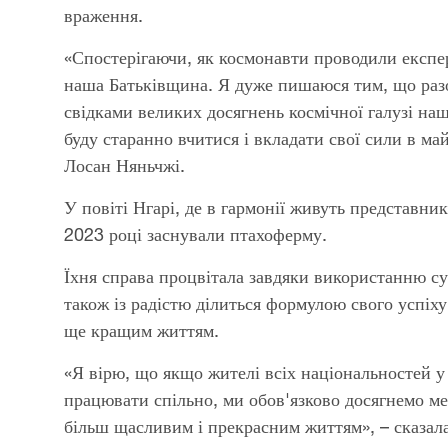
враження.
«Спостерігаючи, як космонавти проводили експер
наша Батьківщина. Я дуже пишаюся тим, що разо
свідками великих досягнень космічної галузі на
буду старанно вчитися і вкладати свої сили в м
Лосан Няньчжі.
У повіті Нгарі, де в гармонії живуть представник
2023 році заснували птахоферму.
Їхня справа процвітала завдяки використанню су
також із радістю ділиться формулою свого успіху
ще кращим життям.
«Я вірю, що якщо жителі всіх національностей у с
працювати спільно, ми обов'язково досягнемо ме
більш щасливим і прекрасним життям», – сказала