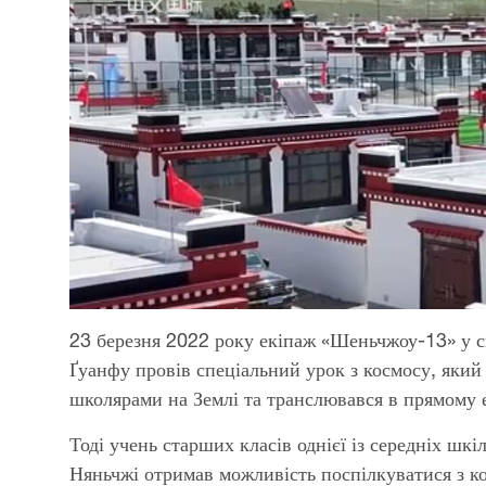
23 березня 2022 року екіпаж «Шеньчжоу-13» у с
Ґуанфу провів спеціальний урок з космосу, який 
школярами на Землі та транслювався в прямому е
Тоді учень старших класів однієї із середніх шк
Няньчжі отримав можливість поспілкуватися з к