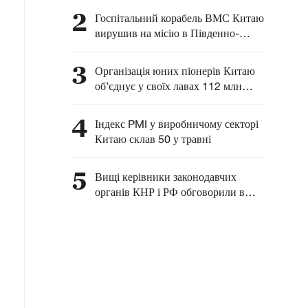
розвитку комплексного
2
Госпітальний корабель ВМС Китаю
співробітництва між
вирушив на місію в Південно-
Китаєм та Латинською
Китайське море
Америкою — глава МЗС
3
Організація юних піонерів Китаю
КНР
об’єднує у своїх лавах 112 млн
китайських дітей
4
Індекс PMI у виробничому секторі
Китаю склав 50 у травні
5
Вищі керівники законодавчих
органів КНР і РФ обговорили в
Москві питання взаємодії