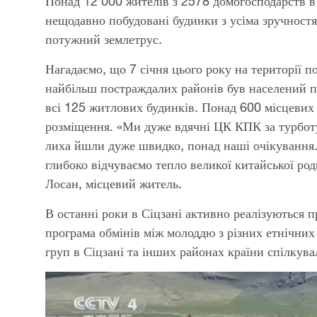
Понад 12 000 жителів з 2578 домогосподарств в п
нещодавно побудовані будинки з усіма зручностям
потужний землетрус.
Нагадаємо, що 7 січня цього року на території по
найбільш постраждалих районів був населений п
всі 125 житлових будинків. Понад 600 місцевих
розміщення. «Ми дуже вдячні ЦК КПК за турботу
лиха йшли дуже швидко, понад наші очікування.
глибоко відчуваємо тепло великої китайської род
Лосан, місцевий житель.
В останні роки в Сіцзані активно реалізуються 
програма обмінів між молоддю з різних етнічних 
груп в Сіцзані та інших районах країни спілкув