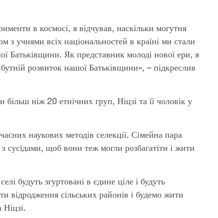
именти в космосі, я відчував, наскільки могутня
м з учнями всіх національностей в країні ми стали
шої Батьківщини. Як представник молоді нової ери, я
айбутній розвиток нашої Батьківщини», – підкреслив
и більш ніж 20 етнічних груп, Ніцзі та її чоловік у
часних наукових методів селекції. Сімейна пара
 з сусідами, щоб вони теж могли розбагатіти і жити
елі будуть згуртовані в єдине ціле і будуть
ти відродження сільських районів і будемо жити
 Ніцзі.