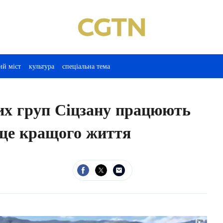
ий міст
культура
спеціальна тема
их груп Сіцзану працюють
 ще кращого життя