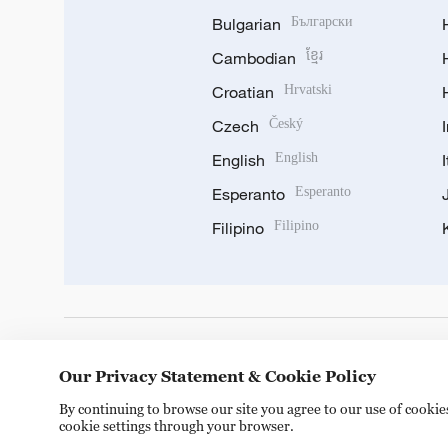
Bulgarian
Български
Cambodian
ខ្មែរ
Croatian
Hrvatski
Czech
Český
English
English
Esperanto
Esperanto
Filipino
Filipino
DOWNLOAD OUR APP
Our Privacy Statement & Cookie Policy
By continuing to browse our site you agree to our use of cooki
cookie settings through your browser.