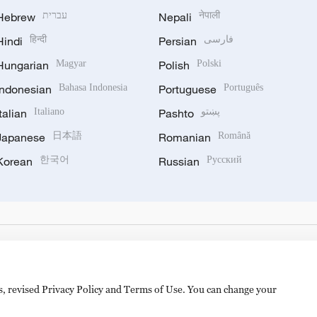
Hebrew
עברית
Nepali
नेपाली
Hindi
हिन्दी
Persian
فارسی
Hungarian
Magyar
Polish
Polski
Indonesian
Bahasa Indonesia
Portuguese
Português
Italian
Italiano
Pashto
پښتو
Japanese
日本語
Romanian
Română
Korean
한국어
Russian
Русский
es, revised Privacy Policy and Terms of Use. You can change your