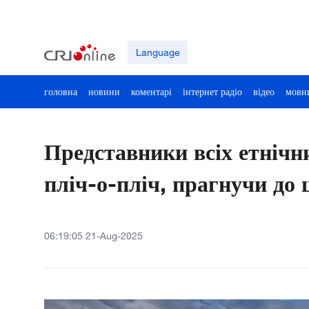
Language
головна
новини
коментарі
інтернет радіо
відео
мовн
Представники всіх етнічн
пліч-о-пліч, прагнучи до
06:19:05 21-Aug-2025