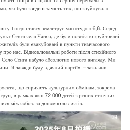
овіті Тінгрі в Сіцзані 15 серпня переїхали в
и, які були зведені замість тих, що зруйнувало
віту Тінгрі стався землетрус магнітудою 6,8. Серед
ункт Сенга села Чансо, де були повністю зруйновані
 жителів були евакуйовані в пункти тимчасового
 про нас. Відновлювальні роботи після стихійного
 Село Сенга набуло абсолютно нового вигляду. Ми
ини. Я завжди буду вдячний партії», – зазначив
проєкти, що сприяють культурним обмінам, зокрема
груп, в рамках якої 72 000 дітей з різних етнічних
алися між собою за допомогою листів.