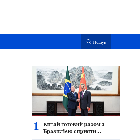
Пошук
1
Китай готовий разом з
Бразилією сприяти
подальшому поглибленому