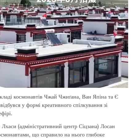
кладі космонавтів Чжай Чжиґана, Ван Япіна та Є
відбувся у формі креативного спілкування зі
фірі.
іл Лхаси (адміністративний центр Сіцзана) Лосан
осмонавтами, що справило на нього глибоке