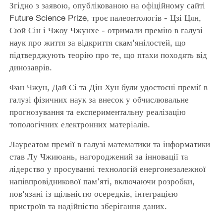
Згідно з заявою, опублікованою на офіційному сайті
Future Science Prize, троє палеонтологів - Цзі Цян,
Сюй Сін і Чжоу Чжунхе - отримали премію в галузі
наук про життя за відкриття скам'янілостей, що
підтверджують теорію про те, що птахи походять від
динозаврів.
Фан Чжун, Дай Сі та Дін Хун були удостоєні премії в
галузі фізичних наук за внесок у обчислювальне
прогнозування та експериментальну реалізацію
топологічних електронних матеріалів.
Лауреатом премії в галузі математики та інформатики
став Лу Чжиюань, нагороджений за інновації та
лідерство у просуванні технологій енергонезалежної
напівпровідникової пам'яті, включаючи розробки,
пов'язані із щільністю осередків, інтеграцією
пристроїв та надійністю зберігання даних.