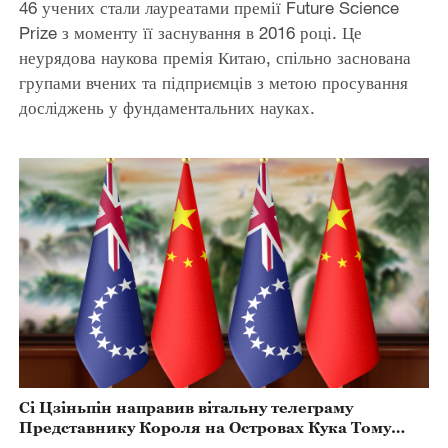
46 учених стали лауреатами премії Future Science
Prize з моменту її заснування в 2016 році. Це
неурядова наукова премія Китаю, спільно заснована
групами вчених та підприємців з метою просування
досліджень у фундаментальних науках.
Сі Цзіньпін направив вітальну телеграму
Представнику Короля на Островах Кука Тому
Марстерсу з нагоди Дня Конституції