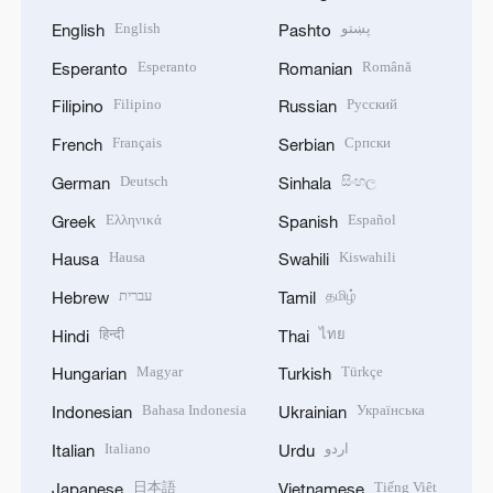
English
پښتو
English
Pashto
Esperanto
Română
Esperanto
Romanian
Filipino
Русский
Filipino
Russian
Français
Српски
French
Serbian
Deutsch
සිංහල
German
Sinhala
Ελληνικά
Español
Greek
Spanish
Hausa
Kiswahili
Hausa
Swahili
עברית
தமிழ்
Hebrew
Tamil
हिन्दी
ไทย
Hindi
Thai
Magyar
Türkçe
Hungarian
Turkish
Bahasa Indonesia
Українська
Indonesian
Ukrainian
Italiano
اردو
Italian
Urdu
日本語
Tiếng Việt
Japanese
Vietnamese