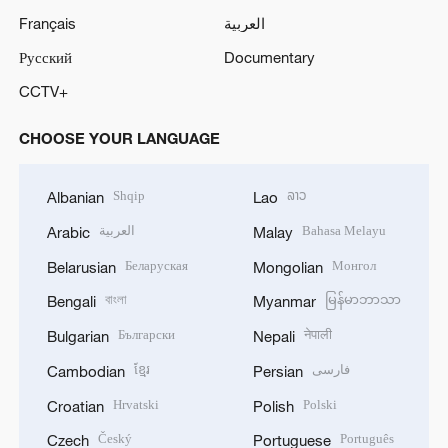
Français
العربية
Русский
Documentary
CCTV+
CHOOSE YOUR LANGUAGE
Shqip
ລາວ
Albanian
Lao
العربية
Bahasa Melayu
Arabic
Malay
Беларуская
Монгол
Belarusian
Mongolian
বাংলা
မြန်မာဘာသာ
Bengali
Myanmar
Български
नेपाली
Bulgarian
Nepali
ខ្មែរ
فارسی
Cambodian
Persian
Hrvatski
Polski
Croatian
Polish
Český
Português
Czech
Portuguese