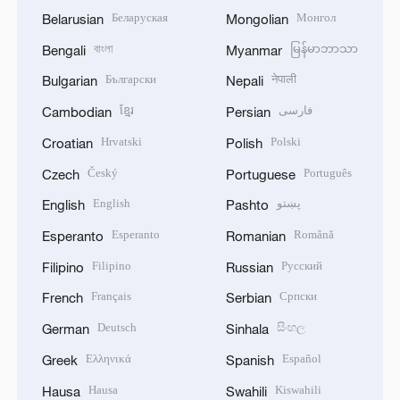
Беларуская
Монгол
Belarusian
Mongolian
বাংলা
မြန်မာဘာသာ
Bengali
Myanmar
Български
नेपाली
Bulgarian
Nepali
ខ្មែរ
فارسی
Cambodian
Persian
Hrvatski
Polski
Croatian
Polish
Český
Português
Czech
Portuguese
English
پښتو
English
Pashto
Esperanto
Română
Esperanto
Romanian
Filipino
Русский
Filipino
Russian
Français
Српски
French
Serbian
Deutsch
සිංහල
German
Sinhala
Ελληνικά
Español
Greek
Spanish
Hausa
Kiswahili
Hausa
Swahili