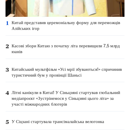
1
Китай представив церемоніальну форму для переможців
Азійських ігор
2
Касові збори Китаю з початку літа перевищили 7,5 млрд
юанів
3
Китайський мультфільм «Усі мрії збуваються!» спричинив
туристичний бум у провінції Шаньсі
4
Літні канікули в Китаї! У Сіньцзяні стартував глобальний
медіапроєкт «Зустрінемося у Сіньцзяні цього літа» за
участі міжнародних блогерів
5
У Сіцзані стартувала трансімалайська велогонка