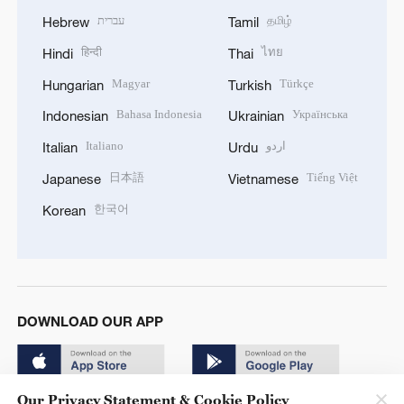
עברית
தமிழ்
Hebrew
Tamil
हिन्दी
ไทย
Hindi
Thai
Magyar
Türkçe
Hungarian
Turkish
Bahasa Indonesia
Українська
Indonesian
Ukrainian
Italiano
اردو
Italian
Urdu
日本語
Tiếng Việt
Japanese
Vietnamese
한국어
Korean
DOWNLOAD OUR APP
Our Privacy Statement & Cookie Policy