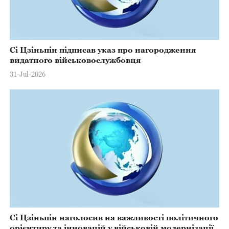
Сі Цзіньпін підписав указ про нагородження
видатного військовослужбовця
31-Jul-2026
Сі Цзіньпін наголосив на важливості політичного
орієнтиру та інновацій у військовій модернізації