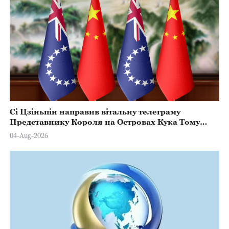
Сі Цзіньпін направив вітальну телеграму
Представнику Короля на Островах Кука Тому
Марстерсу з нагоди Дня Конституції
04-Aug-2026