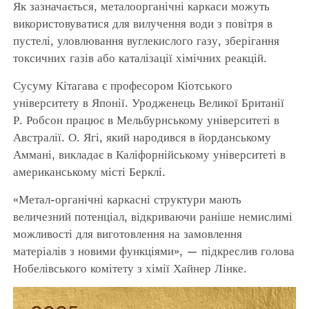
Як зазначається, металоорганічні каркаси можуть
використовуватися для вилучення води з повітря в
пустелі, уловлювання вуглекислого газу, зберігання
токсичних газів або каталізації хімічних реакцій.
Сусуму Кітагава є професором Кіотського
університету в Японії. Уродженець Великої Британії
Р. Робсон працює в Мельбурнському університеті в
Австралії. О. Ягі, який народився в йорданському
Аммані, викладає в Каліфорнійському університеті в
американському місті Берклі.
«Метал-органічні каркасні структури мають
величезний потенціал, відкриваючи раніше немислимі
можливості для виготовлення на замовлення
матеріалів з новими функціями», — підкреслив голова
Нобелівського комітету з хімії Хайнер Лінке.