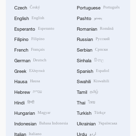
Český
Português
Czech
Portuguese
English
پښتو
English
Pashto
Esperanto
Română
Esperanto
Romanian
Filipino
Русский
Filipino
Russian
Français
Српски
French
Serbian
Deutsch
සිංහල
German
Sinhala
Ελληνικά
Español
Greek
Spanish
Hausa
Kiswahili
Hausa
Swahili
עברית
தமிழ்
Hebrew
Tamil
हिन्दी
ไทย
Hindi
Thai
Magyar
Türkçe
Hungarian
Turkish
Bahasa Indonesia
Українська
Indonesian
Ukrainian
Italiano
اردو
Italian
Urdu