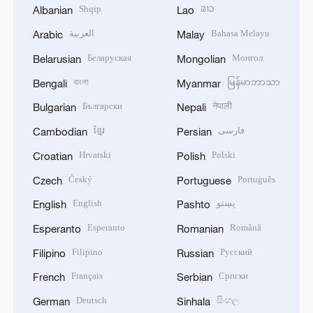
Shqip
ລາວ
Albanian
Lao
العربية
Bahasa Melayu
Arabic
Malay
Беларуская
Монгол
Belarusian
Mongolian
বাংলা
မြန်မာဘာသာ
Bengali
Myanmar
Български
नेपाली
Bulgarian
Nepali
ខ្មែរ
فارسی
Cambodian
Persian
Hrvatski
Polski
Croatian
Polish
Český
Português
Czech
Portuguese
English
پښتو
English
Pashto
Esperanto
Română
Esperanto
Romanian
Filipino
Русский
Filipino
Russian
Français
Српски
French
Serbian
Deutsch
සිංහල
German
Sinhala