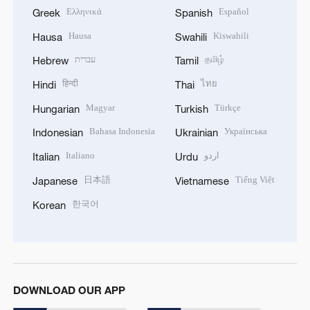
Ελληνικά
Español
Greek
Spanish
Hausa
Kiswahili
Hausa
Swahili
עברית
தமிழ்
Hebrew
Tamil
हिन्दी
ไทย
Hindi
Thai
Magyar
Türkçe
Hungarian
Turkish
Bahasa Indonesia
Українська
Indonesian
Ukrainian
Italiano
اردو
Italian
Urdu
日本語
Tiếng Việt
Japanese
Vietnamese
한국어
Korean
DOWNLOAD OUR APP