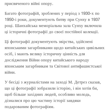
присвяченого війні опору.
Багато фотографій, зроблених у період з 1930-х по
1950-і роки, документують битву при Сунху в 1937
році. Шанхайська меморіальна зала Сунху включила
ці історичні фотографії до своєї постійної колекції.
Ці фотографії документують звірства, здійснені
японськими загарбниками щодо китайських цивільних
осіб, і мають велику історичну цінність для
дослідження Війни опору китайського народу
японським загарбникам та Світової антифашистської
війни.
У бесіді з журналістами на заході М. Детрез сказав,
що ці фотографії зобразили історію, і він хотів би,
щоб більше західних людей, особливо молодь,
дізналися про цю частину історії завдяки
подарованим фотографіям.