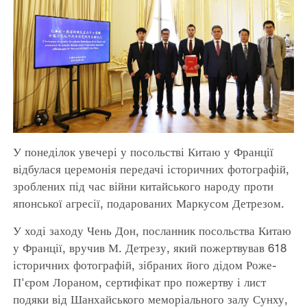
У понеділок увечері у посольстві Китаю у Франції
відбулася церемонія передачі історичних фотографій,
зроблених під час війни китайського народу проти
японської агресії, подарованих Маркусом Детрезом.
У ході заходу Чень Дон, посланник посольства Китаю
у Франції, вручив М. Детрезу, який пожертвував 618
історичних фотографій, зібраних його дідом Роже-
П'єром Лораном, сертифікат про пожертву і лист
подяки від Шанхайського меморіального залу Сунху,