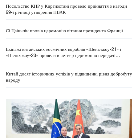
Посольство КНР у Киргизстані провело прийняття з нагоди
99-ї річниці утворення НВАК
Сі Цзіньпін провів церемонію вітання президента Франції
Екіпажі китайських космічних кораблів «Шеньчжоу-21» і
«Шеньчжоу-23» провели в четвер церемонію передачі
управління
Китай досяг історичних успіхів у підвищенні рівня добробуту
народу