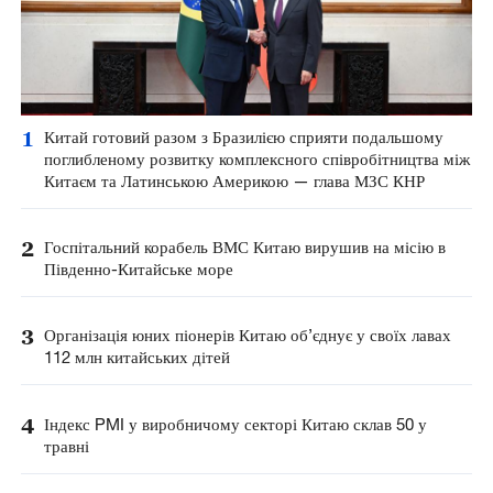
1
Китай готовий разом з Бразилією сприяти подальшому
поглибленому розвитку комплексного співробітництва між
Китаєм та Латинською Америкою — глава МЗС КНР
2
Госпітальний корабель ВМС Китаю вирушив на місію в
Південно-Китайське море
3
Організація юних піонерів Китаю об’єднує у своїх лавах
112 млн китайських дітей
4
Індекс PMI у виробничому секторі Китаю склав 50 у
травні