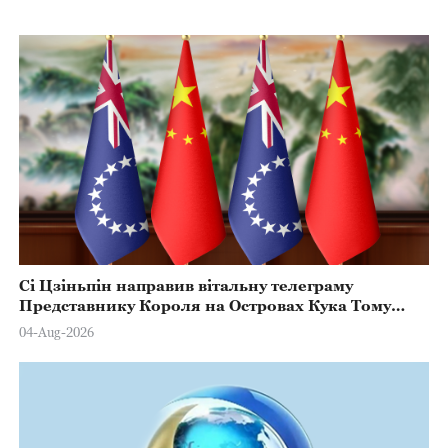
Сі Цзіньпін направив вітальну телеграму
Представнику Короля на Островах Кука Тому
Марстерсу з нагоди Дня Конституції
04-Aug-2026