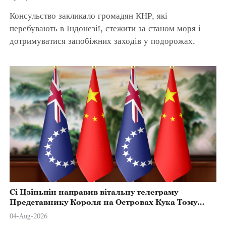
Консульство закликало громадян КНР, які
перебувають в Індонезії, стежити за станом моря і
дотримуватися запобіжних заходів у подорожах.
Сі Цзіньпін направив вітальну телеграму
Представнику Короля на Островах Кука Тому
Марстерсу з нагоди Дня Конституції
04-Aug-2026