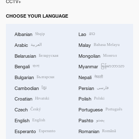
CCTV+
CHOOSE YOUR LANGUAGE
Shqip
ລາວ
Albanian
Lao
العربية
Bahasa Melayu
Arabic
Malay
Беларуская
Монгол
Belarusian
Mongolian
বাংলা
မြန်မာဘာသာ
Bengali
Myanmar
Български
नेपाली
Bulgarian
Nepali
ខ្មែរ
فارسی
Cambodian
Persian
Hrvatski
Polski
Croatian
Polish
Český
Português
Czech
Portuguese
English
پښتو
English
Pashto
Esperanto
Română
Esperanto
Romanian