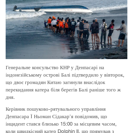
Генеральне консульство КНР у Денпасарі на
індонезійському острові Балі підтвердило у вівторок,
що двоє громадян Китаю загинули внаслідок
перекидання катера біля берегів Балі раніше того ж
дня.
Керівник пошуково-рятувального управління
Денпасара Ї Ньоман Сідакар'я повідомив, що
інцидент стався близько 15:00 за місцевим часом,
коли швидкісний катер Dolphin II, що прямував з