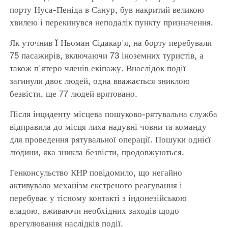
порту Нуса-Пеніда в Санур, був накритий великою
хвилею і перекинувся неподалік пункту призначення.
Як уточнив Ї Ньоман Сідакар'я, на борту перебували
75 пасажирів, включаючи 73 іноземних туристів, а
також п'ятеро членів екіпажу. Внаслідок події
загинули двоє людей, одна вважається зниклою
безвісти, ще 77 людей врятовано.
Після інциденту місцева пошуково-рятувальна служба
відправила до місця лиха надувні човни та команду
для проведення рятувальної операції. Пошуки однієї
людини, яка зникла безвісти, продовжуються.
Генконсульство КНР повідомило, що негайно
активувало механізм екстреного реагування і
перебуває у тісному контакті з індонезійською
владою, вживаючи необхідних заходів щодо
врегулювання наслідків події.