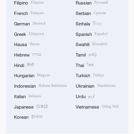
Filipino
Русский
Filipino
Russian
Français
Српски
French
Serbian
Deutsch
සිංහල
German
Sinhala
Ελληνικά
Español
Greek
Spanish
Hausa
Kiswahili
Hausa
Swahili
עברית
தமிழ்
Hebrew
Tamil
हिन्दी
ไทย
Hindi
Thai
Magyar
Türkçe
Hungarian
Turkish
Bahasa Indonesia
Українська
Indonesian
Ukrainian
Italiano
اردو
Italian
Urdu
日本語
Tiếng Việt
Japanese
Vietnamese
한국어
Korean