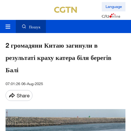
Language
Пошук
2 громадяни Китаю загинули в
результаті краху катера біля берегів
Балі
07:01:26 06-Aug-2025
Share