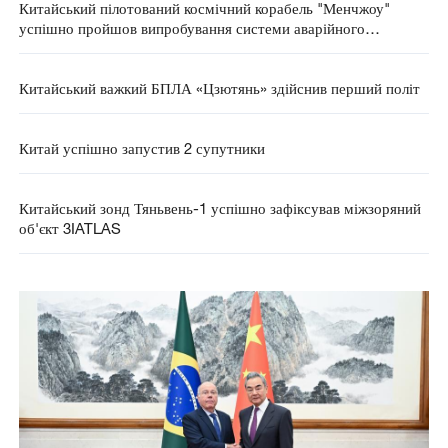
Китайський пілотований космічний корабель "Менчжоу"
успішно пройшов випробування системи аварійного
порятунку на стартовому майданчику
Китайський важкий БПЛА «Цзютянь» здійснив перший політ
Китай успішно запустив 2 супутники
Китайський зонд Тяньвень-1 успішно зафіксував міжзоряний
об'єкт 3IATLAS