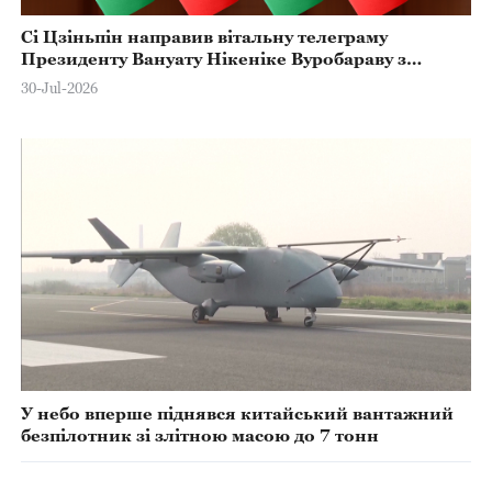
Сі Цзіньпін направив вітальну телеграму
Президенту Вануату Нікеніке Вуробараву з
нагоди Дня Незалежності країни
30-Jul-2026
У небо вперше піднявся китайський вантажний
безпілотник зі злітною масою до 7 тонн