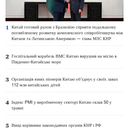
1
Китай готовий разом з Бразилією сприяти подальшому
поглибленому розвитку комплексного співробітництва між
Китаєм та Латинською Америкою — глава МЗС КНР
2
Госпітальний корабель ВМС Китаю вирушив на місію в
Південно-Китайське море
3
Організація юних піонерів Китаю об’єднує у своїх лавах
112 млн китайських дітей
4
Індекс PMI у виробничому секторі Китаю склав 50 у
травні
5
Вищі керівники законодавчих органів КНР і РФ