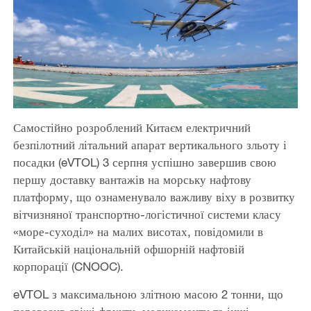
Самостійно розроблений Китаєм електричний
безпілотний літальний апарат вертикального зльоту і
посадки (eVTOL) 3 серпня успішно завершив свою
першу доставку вантажів на морську нафтову
платформу, що ознаменувало важливу віху в розвитку
вітчизняної транспортно-логістичної системи класу
«море-суходіл» на малих висотах, повідомили в
Китайській національній офшорній нафтовій
корпорації (CNOOC).
eVTOL з максимальною злітною масою 2 тонни, що