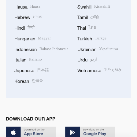
Hausa
Kiswahili
Hausa
Swahili
עברית
தமிழ்
Hebrew
Tamil
हिन्दी
ไทย
Hindi
Thai
Magyar
Türkçe
Hungarian
Turkish
Bahasa Indonesia
Українська
Indonesian
Ukrainian
Italiano
اردو
Italian
Urdu
日本語
Tiếng Việt
Japanese
Vietnamese
한국어
Korean
DOWNLOAD OUR APP