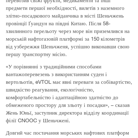
перевозив свіжі фрукти, медикаменти та інші
предмети першої необхідності, вилетів з наземного
злітно-посадкового майданчика в місті Шеньчжень
провінції Ґуандун на півдні Китаю. Після 58-
хвилинного перельоту через море він приземлився на
морській нафтогазовій платформі за 150 кілометрів
від узбережжя Шеньчженя, успішно виконавши свою
першу транспортну місію.
«У порівнянні з традиційними способами
вантажоперевезень з використанням суден і
вертольотів, eVTOL має явні переваги за собівартістю,
швидкістю реагування, екологічністю,
комфортабельністю і адаптаційною здатністю до
обмеженого простору для зльоту і посадки», – сказав
Жень Юньї, заступник директора відділу координації
філії CNOOC у Шеньчжені.
Довгий час постачання морських нафтових платформ