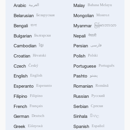
العربية
Bahasa Melayu
Arabic
Malay
Беларуская
Монгол
Belarusian
Mongolian
বাংলা
မြန်မာဘာသာ
Bengali
Myanmar
Български
नेपाली
Bulgarian
Nepali
ខ្មែរ
فارسی
Cambodian
Persian
Hrvatski
Polski
Croatian
Polish
Český
Português
Czech
Portuguese
English
پښتو
English
Pashto
Esperanto
Română
Esperanto
Romanian
Filipino
Русский
Filipino
Russian
Français
Српски
French
Serbian
Deutsch
සිංහල
German
Sinhala
Ελληνικά
Español
Greek
Spanish