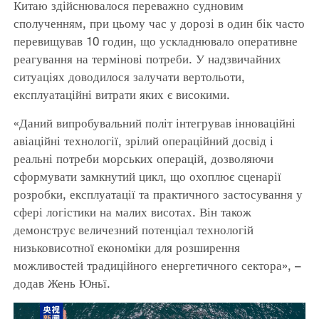
Китаю здійснювалося переважно судновим
сполученням, при цьому час у дорозі в один бік часто
перевищував 10 годин, що ускладнювало оперативне
реагування на термінові потреби. У надзвичайних
ситуаціях доводилося залучати вертольоти,
експлуатаційні витрати яких є високими.
«Даний випробувальний політ інтегрував інноваційні
авіаційні технології, зрілий операційний досвід і
реальні потреби морських операцій, дозволяючи
сформувати замкнутий цикл, що охоплює сценарії
розробки, експлуатації та практичного застосування у
сфері логістики на малих висотах. Він також
демонструє величезний потенціал технологій
низьковисотної економіки для розширення
можливостей традиційного енергетичного сектора», –
додав Жень Юньї.