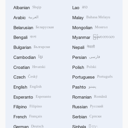
Shqip
ລາວ
Albanian
Lao
العربية
Bahasa Melayu
Arabic
Malay
Беларуская
Монгол
Belarusian
Mongolian
বাংলা
မြန်မာဘာသာ
Bengali
Myanmar
Български
नेपाली
Bulgarian
Nepali
ខ្មែរ
فارسی
Cambodian
Persian
Hrvatski
Polski
Croatian
Polish
Český
Português
Czech
Portuguese
English
پښتو
English
Pashto
Esperanto
Română
Esperanto
Romanian
Filipino
Русский
Filipino
Russian
Français
Српски
French
Serbian
Deutsch
සිංහල
German
Sinhala