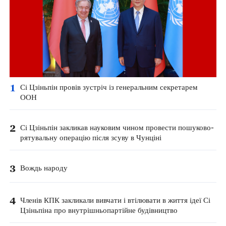
1
Сі Цзіньпін провів зустріч із генеральним секретарем
ООН
2
Сі Цзіньпін закликав науковим чином провести пошуково-
рятувальну операцію після зсуву в Чунціні
3
Вождь народу
4
Членів КПК закликали вивчати і втілювати в життя ідеї Сі
Цзіньпіна про внутрішньопартійне будівництво