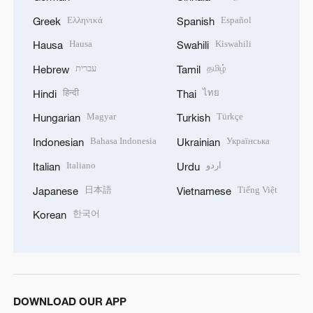
Ελληνικά
Español
Greek
Spanish
Hausa
Kiswahili
Hausa
Swahili
עברית
தமிழ்
Hebrew
Tamil
हिन्दी
ไทย
Hindi
Thai
Magyar
Türkçe
Hungarian
Turkish
Bahasa Indonesia
Українська
Indonesian
Ukrainian
Italiano
اردو
Italian
Urdu
日本語
Tiếng Việt
Japanese
Vietnamese
한국어
Korean
DOWNLOAD OUR APP