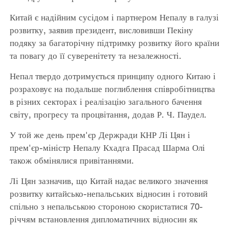
Китай є надійним сусідом і партнером Непалу в галузі
розвитку, заявив президент, висловивши Пекіну
подяку за багаторічну підтримку розвитку його країни
та повагу до її суверенітету та незалежності.
Непал твердо дотримується принципу одного Китаю і
розраховує на подальше поглиблення співробітництва
в різних секторах і реалізацію загального бачення
світу, прогресу та процвітання, додав Р. Ч. Паудел.
У той же день прем'єр Держради КНР Лі Цян і
прем'єр-міністр Непалу Кхадга Прасад Шарма Олі
також обмінялися привітаннями.
Лі Цян зазначив, що Китай надає великого значення
розвитку китайсько-непальських відносин і готовий
спільно з непальською стороною скористатися 70-
річчям встановлення дипломатичних відносин як