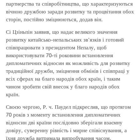
партнерства та співробітництва, що характеризуються
вічною дружбою заради розвитку та процвітання обох
сторін, постійно зміцнюються, додав він.
Сі Цзіньпін заявив, що надає великого значення
розвитку китайсько-непальських зв'язків і готовий
співпрацювати з президентом Непалу, щоб
використовувати 70-ті роковини встановлення
дипломатичних відносин як можливість для розвитку
традиційної дружби, зміцнення обмінів і співпраці у
всіх сферах на благо народів обох країн, і таким
чином зробити свій внесок у благо народів обох
країн.
Своєю чергою, Р. ч. Паудел підкреслив, що протягом
70 років з моменту встановлення дипломатичних
відносин дві країни послідовно зберігали взаємну
довіру, суверенну рівність і мирне співіснування, а
їхня дружба витримала випробування часом.