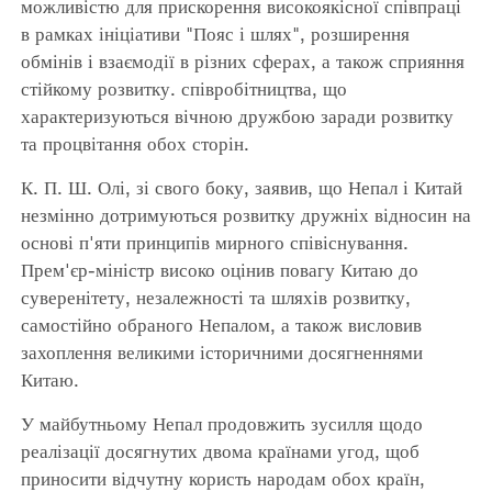
можливістю для прискорення високоякісної співпраці
в рамках ініціативи "Пояс і шлях", розширення
обмінів і взаємодії в різних сферах, а також сприяння
стійкому розвитку. співробітництва, що
характеризуються вічною дружбою заради розвитку
та процвітання обох сторін.
К. П. Ш. Олі, зі свого боку, заявив, що Непал і Китай
незмінно дотримуються розвитку дружніх відносин на
основі п'яти принципів мирного співіснування.
Прем'єр-міністр високо оцінив повагу Китаю до
суверенітету, незалежності та шляхів розвитку,
самостійно обраного Непалом, а також висловив
захоплення великими історичними досягненнями
Китаю.
У майбутньому Непал продовжить зусилля щодо
реалізації досягнутих двома країнами угод, щоб
приносити відчутну користь народам обох країн,