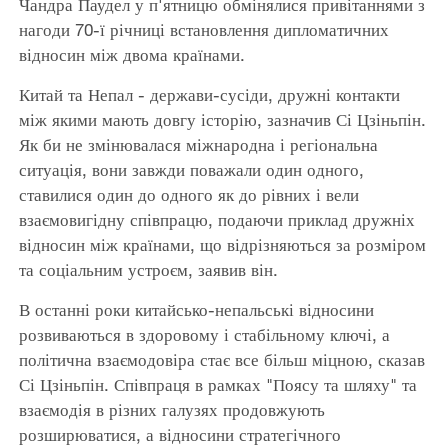
Чандра Паудел у п'ятницю обмінялися привітаннями з
нагоди 70-ї річниці встановлення дипломатичних
відносин між двома країнами.
Китай та Непал - держави-сусіди, дружні контакти
між якими мають довгу історію, зазначив Сі Цзіньпін.
Як би не змінювалася міжнародна і регіональна
ситуація, вони завжди поважали один одного,
ставилися один до одного як до рівних і вели
взаємовигідну співпрацю, подаючи приклад дружніх
відносин між країнами, що відрізняються за розміром
та соціальним устроєм, заявив він.
В останні роки китайсько-непальські відносини
розвиваються в здоровому і стабільному ключі, а
політична взаємодовіра стає все більш міцною, сказав
Сі Цзіньпін. Співпраця в рамках "Поясу та шляху" та
взаємодія в різних галузях продовжують
розширюватися, а відносини стратегічного