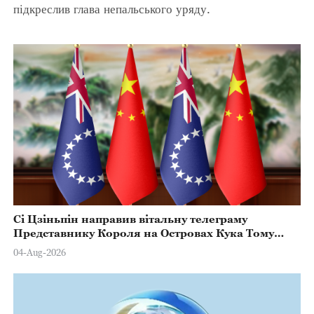
підкреслив глава непальського уряду.
Сі Цзіньпін направив вітальну телеграму
Представнику Короля на Островах Кука Тому
Марстерсу з нагоди Дня Конституції
04-Aug-2026