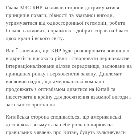
Глава МЗС КНР закликав сторони дотримуватися
принципів поваги, рівності та взаємної вигоди,
утримуватися від односторонньої гегемонії, робити
більше важливих, справжніх і добрих справ на благо
двох країн і всього світу.
Ван Ї запевнив, що КНР буде розширювати зовнішню
відкритість високого рівня і створювати першокласне
інтернаціоналізоване ділове середовище, засноване на
принципах ринку і верховенстві закону. Дипломат
висловив надію, що американські компанії
продовжать з оптимізмом дивитися на Китай та
інвестувати в країну для досягнення взаємної вигоди і
загального зростання.
Китайська сторона сподівається, що американські
ділові кола візьмуть на себе роль поширювача
правильних уявлень про Китай, будуть культивувати