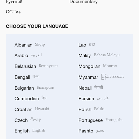
Русский
Documentary
CCTV+
CHOOSE YOUR LANGUAGE
Shqip
ລາວ
Albanian
Lao
العربية
Bahasa Melayu
Arabic
Malay
Беларуская
Монгол
Belarusian
Mongolian
বাংলা
မြန်မာဘာသာ
Bengali
Myanmar
Български
नेपाली
Bulgarian
Nepali
ខ្មែរ
فارسی
Cambodian
Persian
Hrvatski
Polski
Croatian
Polish
Český
Português
Czech
Portuguese
English
پښتو
English
Pashto