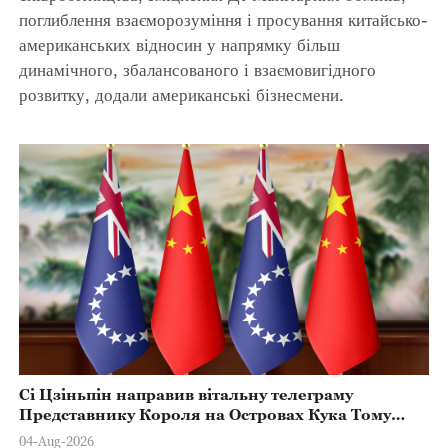
поглиблення взаєморозуміння і просування китайсько-
американських відносин у напрямку більш
динамічного, збалансованого і взаємовигідного
розвитку, додали американські бізнесмени.
Сі Цзіньпін направив вітальну телеграму
Представнику Короля на Островах Кука Тому
Марстерсу з нагоди Дня Конституції
04-Aug-2026