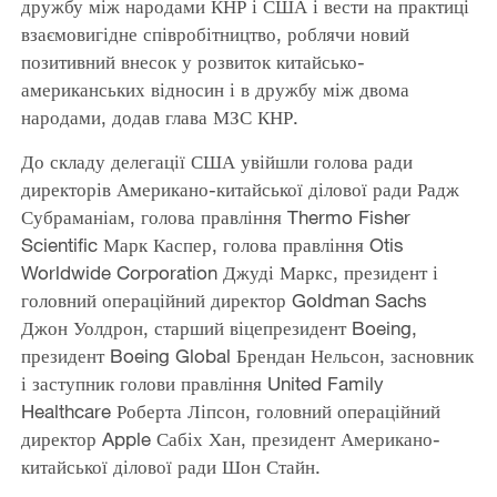
дружбу між народами КНР і США і вести на практиці
взаємовигідне співробітництво, роблячи новий
позитивний внесок у розвиток китайсько-
американських відносин і в дружбу між двома
народами, додав глава МЗС КНР.
До складу делегації США увійшли голова ради
директорів Американо-китайської ділової ради Радж
Субраманіам, голова правління Thermo Fisher
Scientific Марк Каспер, голова правління Otis
Worldwide Corporation Джуді Маркс, президент і
головний операційний директор Goldman Sachs
Джон Уолдрон, старший віцепрезидент Boeing,
президент Boeing Global Брендан Нельсон, засновник
і заступник голови правління United Family
Healthcare Роберта Ліпсон, головний операційний
директор Apple Сабіх Хан, президент Американо-
китайської ділової ради Шон Стайн.