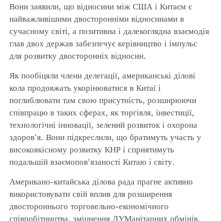
Вони заявили, що відносини між США і Китаєм є
найважливішими двосторонніми відносинами в
сучасному світі, а позитивна і далекоглядна взаємодія
глав двох держав забезпечує керівництво і імпульс
для розвитку двосторонніх відносин.
Як пообіцяли члени делегації, американські ділові
кола продовжать укорінюватися в Китаї і
поглиблювати там свою присутність, розширюючи
співпрацю в таких сферах, як торгівля, інвестиції,
технологічні інновації, зелений розвиток і охорона
здоров'я. Вони підкреслили, що братимуть участь у
високоякісному розвитку КНР і сприятимуть
подальшій взаємопов'язаності Китаю і світу.
Американо-китайська ділова рада прагне активно
використовувати свій вплив для розширення
двостороннього торговельно-економічного
співробітництва, зміцнення ДУМанітарних обмінів,