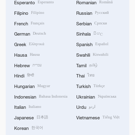
Esperanto
Română
Esperanto
Romanian
Filipino
Русский
Filipino
Russian
Français
Српски
French
Serbian
Deutsch
සිංහල
German
Sinhala
Ελληνικά
Español
Greek
Spanish
Hausa
Kiswahili
Hausa
Swahili
עברית
தமிழ்
Hebrew
Tamil
हिन्दी
ไทย
Hindi
Thai
Magyar
Türkçe
Hungarian
Turkish
Bahasa Indonesia
Українська
Indonesian
Ukrainian
Italiano
اردو
Italian
Urdu
日本語
Tiếng Việt
Japanese
Vietnamese
한국어
Korean