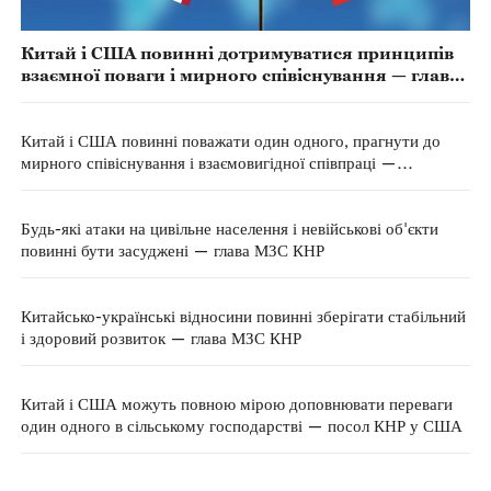
Китай і США повинні дотримуватися принципів
взаємної поваги і мирного співіснування — глава
МЗС КНР
Китай і США повинні поважати один одного, прагнути до
мирного співіснування і взаємовигідної співпраці —
представник 4-ї сесії ВЗНП 14-го скликання
Будь-які атаки на цивільне населення і невійськові об'єкти
повинні бути засуджені — глава МЗС КНР
Китайсько-українські відносини повинні зберігати стабільний
і здоровий розвиток — глава МЗС КНР
Китай і США можуть повною мірою доповнювати переваги
один одного в сільському господарстві — посол КНР у США