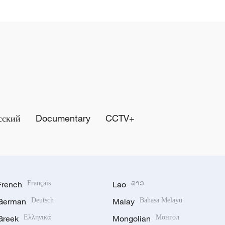
сский
Documentary
CCTV+
French
Français
Lao
ລາວ
German
Deutsch
Malay
Bahasa Melayu
Greek
Ελληνικά
Mongolian
Монгол