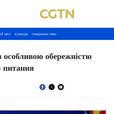
ий міст
культура
спеціальна тема
 особливою обережністю
о питання