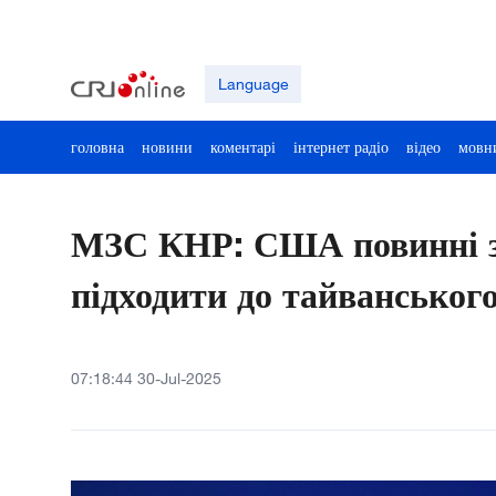
Language
головна
новини
коментарі
інтернет радіо
відео
мовн
МЗС КНР: США повинні з
підходити до тайванськог
07:18:44 30-Jul-2025