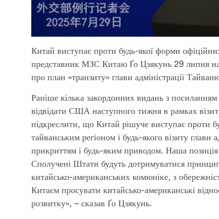
Китай виступає проти будь-якої форми офіційни
представник МЗС Китаю Ґо Цзякунь 29 липня на 
про план «транзиту» глави адміністрації Тайван
Раніше кілька закордонних видань з посиланням
відвідати США наступного тижня в рамках візиту
підкреслити, що Китай рішуче виступає проти б
тайванським регіоном і будь-якого візиту глави
прикриттям і будь-яким приводом. Наша позиція 
Сполучені Штати будуть дотримуватися принцип
китайсько-американських комюніке, з обережніс
Китаєм просувати китайсько-американські відноси
розвитку», – сказав Ґо Цзякунь.