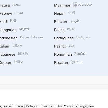
Hausa
Hausa
Myanmar
မြန်မာဘာသာ
Hebrew
עברית
Nepali
नेपाली
Hindi
हिन्दी
Persian
فارسی
Hungarian
Magyar
Polish
Polski
Indonesian
Bahasa Indonesia
Portuguese
Português
Italian
Italiano
Pashto
پښتو
Japanese
日本語
Romanian
Română
Korean
한국어
Russian
Русский
es, revised Privacy Policy and Terms of Use. You can change your