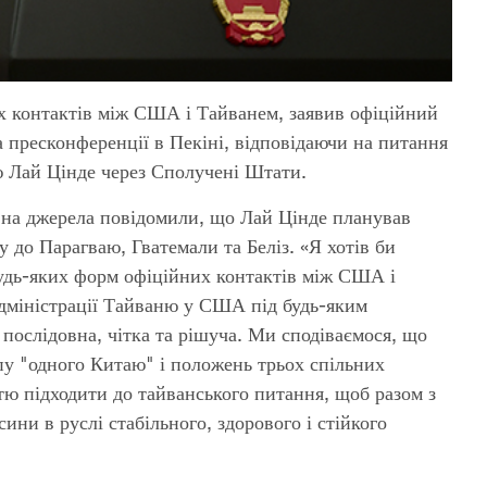
х контактів між США і Тайванем, заявив офіційний
пресконференції в Пекіні, відповідаючи на питання
ю Лай Цінде через Сполучені Штати.
 на джерела повідомили, що Лай Цінде планував
 до Парагваю, Гватемали та Беліз. «Я хотів би
удь-яких форм офіційних контактів між США і
 адміністрації Тайваню у США під будь-яким
послідовна, чітка та рішуча. Ми сподіваємося, що
у "одного Китаю" і положень трьох спільних
тю підходити до тайванського питання, щоб разом з
ни в руслі стабільного, здорового і стійкого