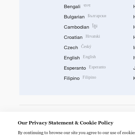
Bengali
বাংলা
Bulgarian
Български
Cambodian
ខ្មែរ
Croatian
Hrvatski
Czech
Český
English
English
Esperanto
Esperanto
Filipino
Filipino
DOWNLOAD OUR APP
Our Privacy Statement & Cookie Policy
By continuing to browse our site you agree to our use of cooki