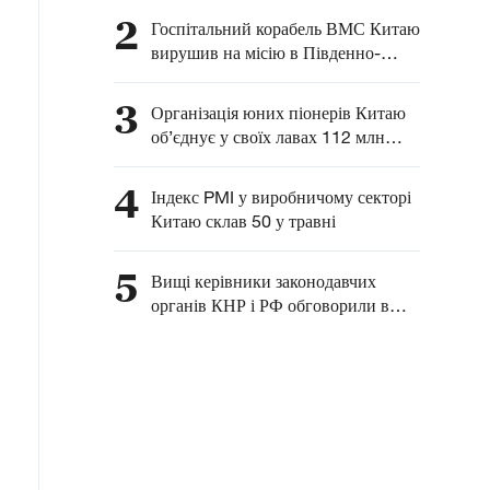
розвитку комплексного
2
Госпітальний корабель ВМС Китаю
співробітництва між
вирушив на місію в Південно-
Китаєм та Латинською
Китайське море
Америкою — глава МЗС
3
Організація юних піонерів Китаю
КНР
об’єднує у своїх лавах 112 млн
китайських дітей
4
Індекс PMI у виробничому секторі
Китаю склав 50 у травні
5
Вищі керівники законодавчих
органів КНР і РФ обговорили в
Москві питання взаємодії