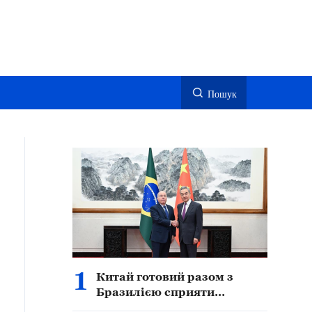
Пошук
1
Китай готовий разом з
Бразилією сприяти
подальшому поглибленому