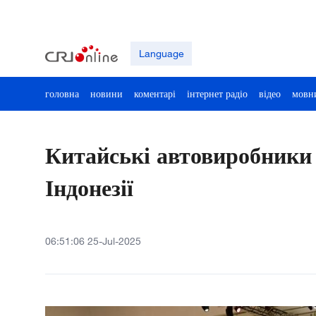
Language
головна
новини
коментарі
інтернет радіо
відео
мовн
Китайські автовиробники 
Індонезії
06:51:06 25-Jul-2025