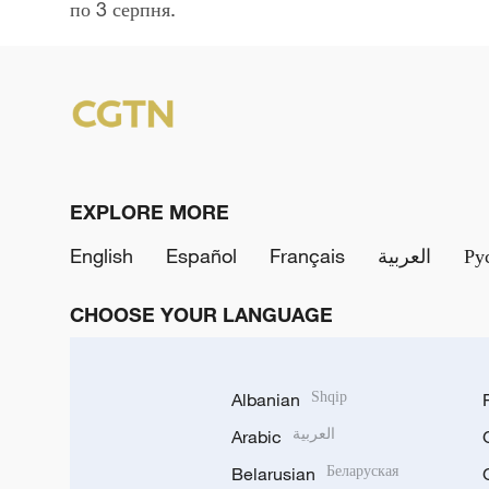
по 3 серпня.
EXPLORE MORE
English
Español
Français
العربية
Ру
CHOOSE YOUR LANGUAGE
Albanian
Shqip
Arabic
العربية
Belarusian
Беларуская