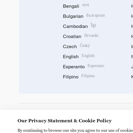
Bengali
বাংলা
Bulgarian
Български
Cambodian
ខ្មែរ
Croatian
Hrvatski
Czech
Český
English
English
Esperanto
Esperanto
Filipino
Filipino
DOWNLOAD OUR APP
Our Privacy Statement & Cookie Policy
By continuing to browse our site you agree to our use of cooki