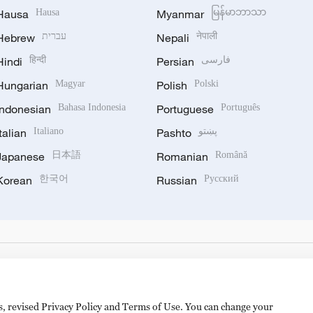
Hausa
Hausa
Myanmar
မြန်မာဘာသာ
Hebrew
עברית
Nepali
नेपाली
Hindi
हिन्दी
Persian
فارسی
Hungarian
Magyar
Polish
Polski
Indonesian
Bahasa Indonesia
Portuguese
Português
Italian
Italiano
Pashto
پښتو
Japanese
日本語
Romanian
Română
Korean
한국어
Russian
Русский
es, revised Privacy Policy and Terms of Use. You can change your