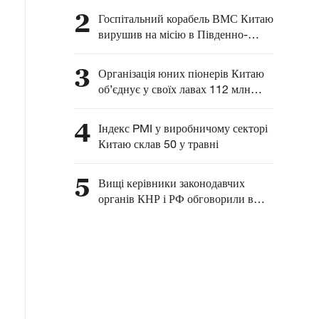
розвитку комплексного
2
Госпітальний корабель ВМС Китаю
співробітництва між
вирушив на місію в Південно-
Китаєм та Латинською
Китайське море
Америкою — глава МЗС
3
Організація юних піонерів Китаю
КНР
об’єднує у своїх лавах 112 млн
китайських дітей
4
Індекс PMI у виробничому секторі
Китаю склав 50 у травні
5
Вищі керівники законодавчих
органів КНР і РФ обговорили в
Москві питання взаємодії