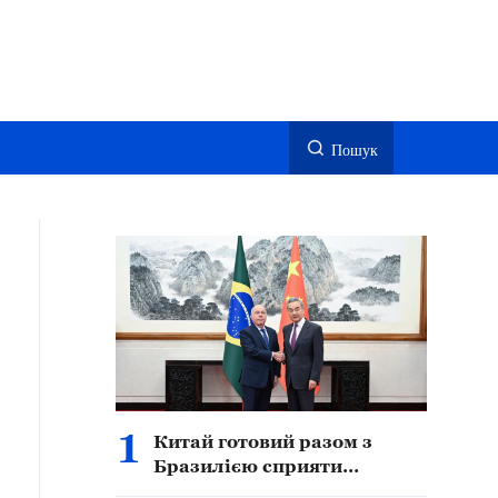
Пошук
1
Китай готовий разом з
Бразилією сприяти
подальшому поглибленому