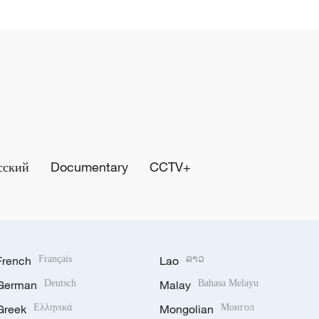
сский
Documentary
CCTV+
French
Français
Lao
ລາວ
German
Deutsch
Malay
Bahasa Melayu
Greek
Ελληνικά
Mongolian
Монгол