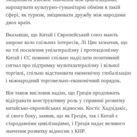
нарощувати культурно-гуманітарні обміни в такій
сфері, як туризм, зміцнювати дружбу між народами
двох країн.
Вказавши, що Китай і Європейський союз мають
широке коло спільних інтересів, Лі Цян зазначив, що
на тлі посилення унілатералізму і протекціонізму
Китай і ЄС повинні спільно надіслати позитивний
сигнал про підтримку мультилатералізму і вільної
торгівлі, спільно відстоювати економічну глобалізацію
і міжнародний торговельно-економічний порядок.
Він також висловив надію, що Греція продовжить
відігравати конструктивну роль у сприянні розвитку
китайсько-європейських відносин. Костіс Хадзідакіс,
зі свого боку, заявив, що як Греція, так і Китай є
стародавніми цивілізаціями, і Греція надає великого
значення розвитку відносин з КНР.