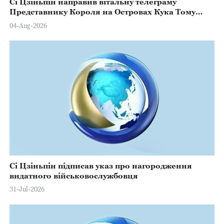
Сі Цзіньпін направив вітальну телеграму
Представнику Короля на Островах Кука Тому
Марстерсу з нагоди Дня Конституції
04-Aug-2026
Сі Цзіньпін підписав указ про нагородження
видатного військовослужбовця
31-Jul-2026