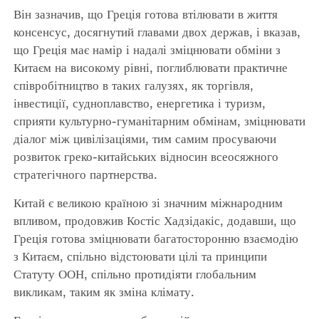
Він зазначив, що Греція готова втілювати в життя
консенсус, досягнутий главами двох держав, і вказав,
що Греція має намір і надалі зміцнювати обміни з
Китаєм на високому рівні, поглиблювати практичне
співробітництво в таких галузях, як торгівля,
інвестиції, судноплавство, енергетика і туризм,
сприяти культурно-гуманітарним обмінам, зміцнювати
діалог між цивілізаціями, тим самим просуваючи
розвиток греко-китайських відносин всеосяжного
стратегічного партнерства.
Китай є великою країною зі значним міжнародним
впливом, продовжив Костіс Хадзідакіс, додавши, що
Греція готова зміцнювати багатосторонню взаємодію
з Китаєм, спільно відстоювати цілі та принципи
Статуту ООН, спільно протидіяти глобальним
викликам, таким як зміна клімату.