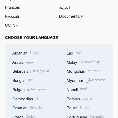
Français
العربية
Русский
Documentary
CCTV+
CHOOSE YOUR LANGUAGE
Shqip
ລາວ
Albanian
Lao
العربية
Bahasa Melayu
Arabic
Malay
Беларуская
Монгол
Belarusian
Mongolian
বাংলা
မြန်မာဘာသာ
Bengali
Myanmar
Български
नेपाली
Bulgarian
Nepali
ខ្មែរ
فارسی
Cambodian
Persian
Hrvatski
Polski
Croatian
Polish
Český
Português
Czech
Portuguese