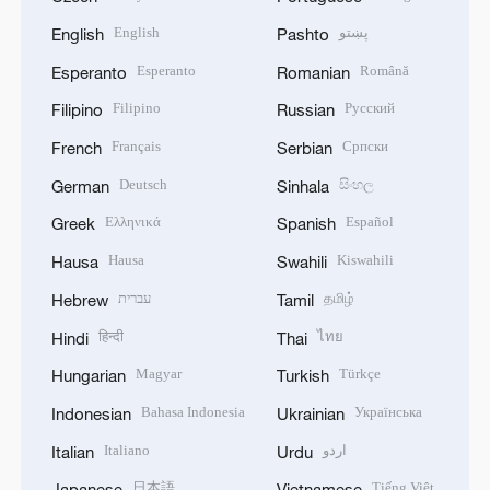
English
پښتو
English
Pashto
Esperanto
Română
Esperanto
Romanian
Filipino
Русский
Filipino
Russian
Français
Српски
French
Serbian
Deutsch
සිංහල
German
Sinhala
Ελληνικά
Español
Greek
Spanish
Hausa
Kiswahili
Hausa
Swahili
עברית
தமிழ்
Hebrew
Tamil
हिन्दी
ไทย
Hindi
Thai
Magyar
Türkçe
Hungarian
Turkish
Bahasa Indonesia
Українська
Indonesian
Ukrainian
Italiano
اردو
Italian
Urdu
日本語
Tiếng Việt
Japanese
Vietnamese