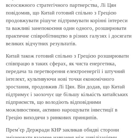
всеосяжного стратегічного партнерства, Лі Цян
повідомив, що Китай готовий спільно з Грецією
продовжувати рішуче підтримувати корінні інтереси
та важливі занепокоєння один одного, розширювати
практичне співробітництво в різних галузях і досягати
великих відчутних результатів.
Китай також готовий спільно з Грецією розширювати
співпрацю в таких сферах, як чиста енергетика,
передача та перетворення електроенергії і штучний
інтелект, культивуючи нові точки економічного
зростання, продовжив Лі Цян. Він додав, що Китай
підтримує і заохочує ще більшу кількість китайських
підприємств, що володіють відповідними
можливостями, активно нарощувати інвестиції в
Грецію виходячи з ринкових принципів.
Прем'єр Держради КНР закликав обидві сторони
зміцнювати взаємне навчання між цивілізаціями,