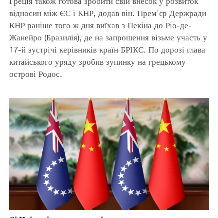
Греція також готова зробити свій внесок у розвиток
відносин між ЄС і КНР, додав він. Прем'єр Держради
КНР раніше того ж дня виїхав з Пекіна до Ріо-де-
Жанейро (Бразилія), де на запрошення візьме участь у
17-й зустрічі керівників країн БРІКС. По дорозі глава
китайського уряду зробив зупинку на грецькому
острові Родос.