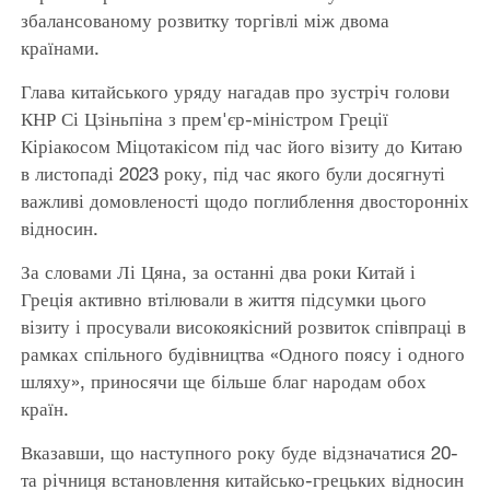
збалансованому розвитку торгівлі між двома
країнами.
Глава китайського уряду нагадав про зустріч голови
КНР Сі Цзіньпіна з прем'єр-міністром Греції
Кіріакосом Міцотакісом під час його візиту до Китаю
в листопаді 2023 року, під час якого були досягнуті
важливі домовленості щодо поглиблення двосторонніх
відносин.
За словами Лі Цяна, за останні два роки Китай і
Греція активно втілювали в життя підсумки цього
візиту і просували високоякісний розвиток співпраці в
рамках спільного будівництва «Одного поясу і одного
шляху», приносячи ще більше благ народам обох
країн.
Вказавши, що наступного року буде відзначатися 20-
та річниця встановлення китайсько-грецьких відносин