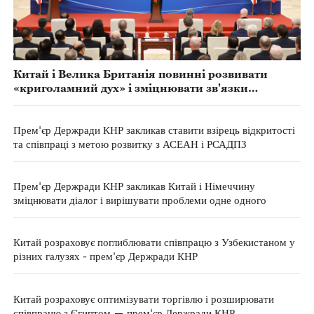
Китай і Велика Британія повинні розвивати
«криголамний дух» і зміцнювати зв'язки
співпраці — прем'єр Держради КНР
Прем'єр Держради КНР закликав ставити взірець відкритості
та співпраці з метою розвитку з АСЕАН і РСАДПЗ
Прем'єр Держради КНР закликав Китай і Німеччину
зміцнювати діалог і вирішувати проблеми одне одного
Китай розраховує поглиблювати співпрацю з Узбекистаном у
різних галузях - прем'єр Держради КНР
Китай розраховує оптимізувати торгівлю і розширювати
співпрацю з Єгиптом — прем'єр Держради КНР