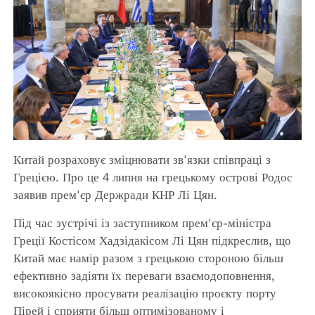
Китай розраховує зміцнювати зв'язки співпраці з
Грецією. Про це 4 липня на грецькому острові Родос
заявив прем'єр Держради КНР Лі Цян.
Під час зустрічі із заступником прем'єр-міністра
Греції Костісом Хадзідакісом Лі Цян підкреслив, що
Китай має намір разом з грецькою стороною більш
ефективно задіяти їх переваги взаємодоповнення,
високоякісно просувати реалізацію проєкту порту
Пірей і сприяти більш оптимізованому і