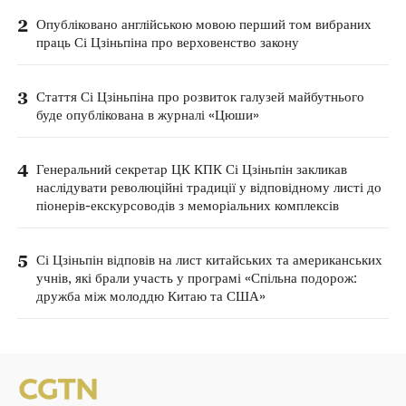
2
Опубліковано англійською мовою перший том вибраних
праць Сі Цзіньпіна про верховенство закону
3
Стаття Сі Цзіньпіна про розвиток галузей майбутнього
буде опублікована в журналі «Цюши»
4
Генеральний секретар ЦК КПК Сі Цзіньпін закликав
наслідувати революційні традиції у відповідному листі до
піонерів-екскурсоводів з меморіальних комплексів
5
Сі Цзіньпін відповів на лист китайських та американських
учнів, які брали участь у програмі «Спільна подорож:
дружба між молоддю Китаю та США»