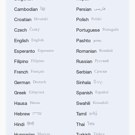
ខ្មែរ
فارسی
Cambodian
Persian
Hrvatski
Polski
Croatian
Polish
Český
Português
Czech
Portuguese
English
پښتو
English
Pashto
Esperanto
Română
Esperanto
Romanian
Filipino
Русский
Filipino
Russian
Français
Српски
French
Serbian
Deutsch
සිංහල
German
Sinhala
Ελληνικά
Español
Greek
Spanish
Hausa
Kiswahili
Hausa
Swahili
עברית
தமிழ்
Hebrew
Tamil
हिन्दी
ไทย
Hindi
Thai
Magyar
Türkçe
Hungarian
Turkish