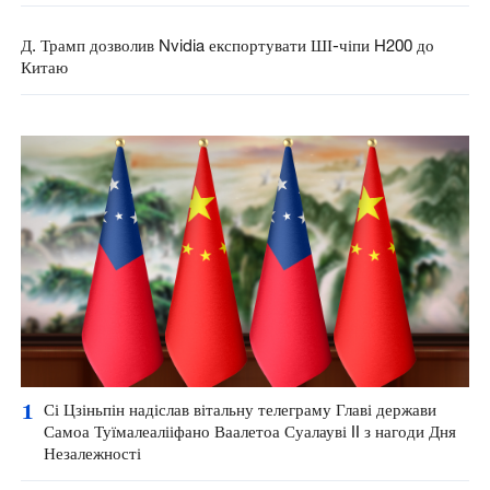
Д. Трамп дозволив Nvidia експортувати ШІ-чіпи H200 до
Китаю
1
Сі Цзіньпін надіслав вітальну телеграму Главі держави
Самоа Туїмалеалііфано Ваалетоа Суалауві II з нагоди Дня
Незалежності