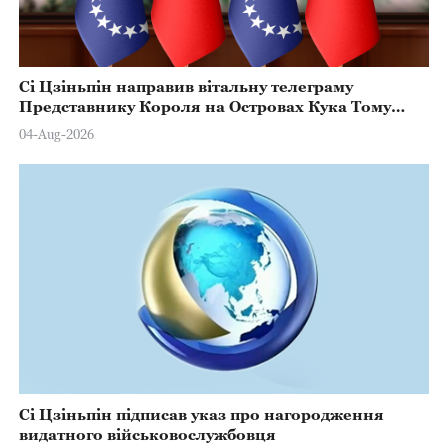
Сі Цзіньпін направив вітальну телеграму
Представнику Короля на Островах Кука Тому
Марстерсу з нагоди Дня Конституції
04-Aug-2026
Сі Цзіньпін підписав указ про нагородження
видатного військовослужбовця