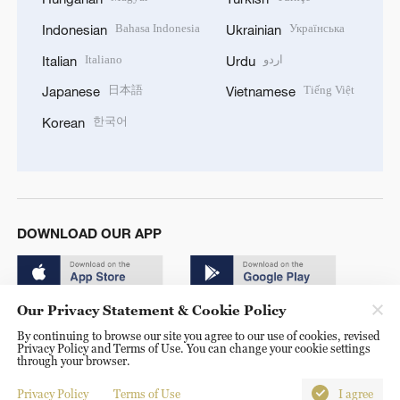
Bahasa Indonesia
Українська
Indonesian
Ukrainian
Italiano
اردو
Italian
Urdu
日本語
Tiếng Việt
Japanese
Vietnamese
한국어
Korean
DOWNLOAD OUR APP
Our Privacy Statement & Cookie Policy
By continuing to browse our site you agree to our use of cookies, revised
Privacy Policy and Terms of Use. You can change your cookie settings
through your browser.
© China Radio International.CRI. All Rights Reserved. 16A
Shijingshan Road, Beijing, China. 100040
Privacy Policy
Terms of Use
I agree