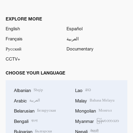
EXPLORE MORE
English
Español
Français
العربية
Русский
Documentary
CCTV+
CHOOSE YOUR LANGUAGE
Shqip
ລາວ
Albanian
Lao
العربية
Bahasa Melayu
Arabic
Malay
Беларуская
Монгол
Belarusian
Mongolian
বাংলা
မြန်မာဘာသာ
Bengali
Myanmar
Български
नेपाली
Bulgarian
Nepali