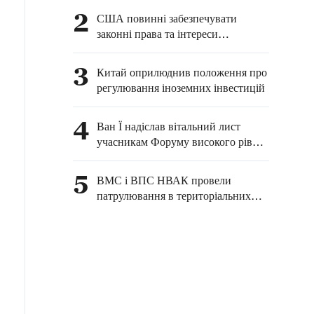
споживачів та
2
США повинні забезпечувати
стимулювання економіки
законні права та інтереси
китайських журналістів у
Сполучених Штатах — МЗС КНР
3
Китай оприлюднив положення про
регулювання іноземних інвестицій
4
Ван Ї надіслав вітальний лист
учасникам Форуму високого рівня
китайсько-російських аналітичних
центрів — 2026
5
ВМС і ВПС НВАК провели
патрулювання в територіальних
водах острова Хуан'яньдао та
повітряному просторі над ним, а
також у прилеглих до нього
районах