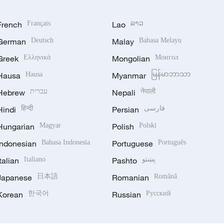
French
Français
Lao
ລາວ
German
Deutsch
Malay
Bahasa Melayu
Greek
Ελληνικά
Mongolian
Монгол
Hausa
Hausa
Myanmar
မြန်မာဘာသာ
Hebrew
עברית
Nepali
नेपाली
Hindi
हिन्दी
Persian
فارسی
Hungarian
Magyar
Polish
Polski
Indonesian
Bahasa Indonesia
Portuguese
Português
Italian
Italiano
Pashto
پښتو
Japanese
日本語
Romanian
Română
Korean
한국어
Russian
Русский