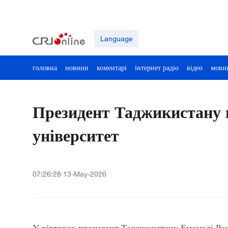
Language
головна
новини
коментарі
інтернет радіо
відео
мовн
Президент Таджикистану 
університет
07:26:28 13-May-2026
У вівторок президент Таджикистану Емомалі Рах