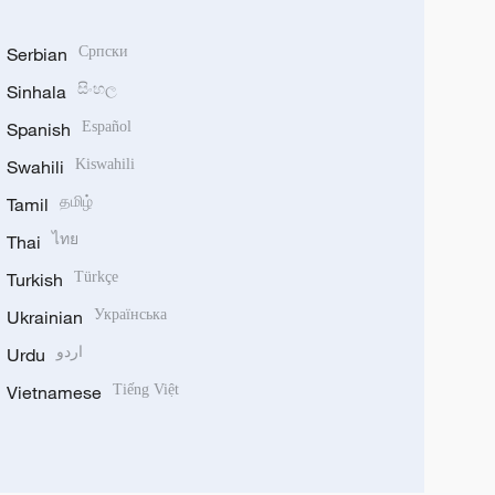
Serbian
Српски
Sinhala
සිංහල
Spanish
Español
Swahili
Kiswahili
Tamil
தமிழ்
Thai
ไทย
Turkish
Türkçe
Ukrainian
Українська
Urdu
اردو
Vietnamese
Tiếng Việt