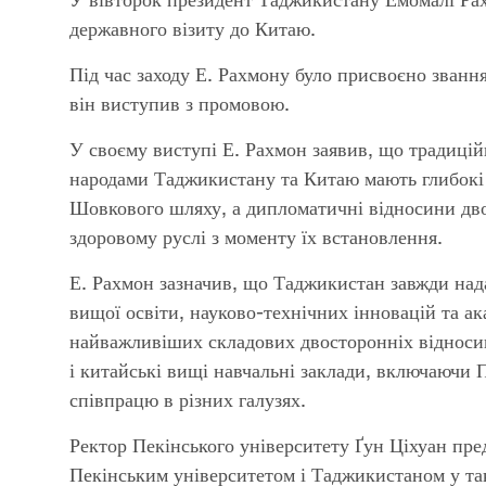
державного візиту до Китаю.
Під час заходу Е. Рахмону було присвоєно званн
він виступив з промовою.
У своєму виступі Е. Рахмон заявив, що традицій
народами Таджикистану та Китаю мають глибокі 
Шовкового шляху, а дипломатичні відносини дво
здоровому руслі з моменту їх встановлення.
Е. Рахмон зазначив, що Таджикистан завжди нада
вищої освіти, науково-технічних інновацій та ака
найважливіших складових двосторонніх відносин
і китайські вищі навчальні заклади, включаючи 
співпрацю в різних галузях.
Ректор Пекінського університету Ґун Ціхуан пред
Пекінським університетом і Таджикистаном у так