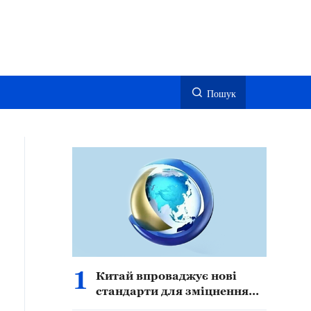
Пошук
1
Китай впроваджує нові
стандарти для зміцнення
безпеки, захисту прав