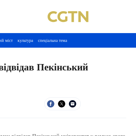
ий міст
культура
спеціальна тема
відвідав Пекінський
мон відвідав Пекінський університет у рамках свого