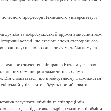
я почесного професора Пекінського університету, і
на дружба та добросусідські й дружні відносини між
історичні корені, що сягають епохи стародавнього
х країн неухильно розвиваються у стабільному та
є великого значення співпраці з Китаєм у сферах
демічних обмінів, розглядаючи її як одну з
. Він сподівається, що в майбутньому Таджикистан
Пекінський університет, будуть поглиблювати
ставив результати обмінів та співпраці між
их сферах, як підготовка кадрів, гуманітарні обміни