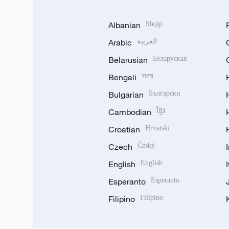
Albanian
Shqip
Arabic
العربية
Belarusian
Беларуская
Bengali
বাংলা
Bulgarian
Български
Cambodian
ខ្មែរ
Croatian
Hrvatski
Czech
Český
English
English
Esperanto
Esperanto
Filipino
Filipino