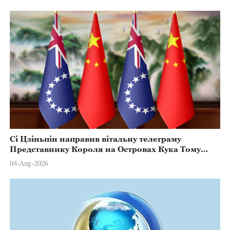
Сі Цзіньпін направив вітальну телеграму
Представнику Короля на Островах Кука Тому
Марстерсу з нагоди Дня Конституції
04-Aug-2026