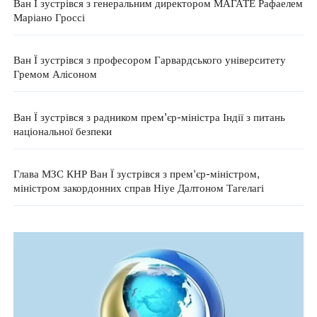
Ван Ї зустрівся з генеральним директором МАГАТЕ Рафаелем
Маріано Гроссі
Ван Ї зустрівся з професором Гарвардського університету
Гремом Алісоном
Ван Ї зустрівся з радником прем’єр-міністра Індії з питань
національної безпеки
Глава МЗС КНР Ван Ї зустрівся з прем'єр-міністром,
міністром закордонних справ Ніуе Далтоном Тагелагі