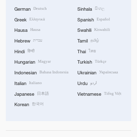
Deutsch
සිංහල
German
Sinhala
Ελληνικά
Español
Greek
Spanish
Hausa
Kiswahili
Hausa
Swahili
עברית
தமிழ்
Hebrew
Tamil
हिन्दी
ไทย
Hindi
Thai
Magyar
Türkçe
Hungarian
Turkish
Bahasa Indonesia
Українська
Indonesian
Ukrainian
Italiano
اردو
Italian
Urdu
日本語
Tiếng Việt
Japanese
Vietnamese
한국어
Korean