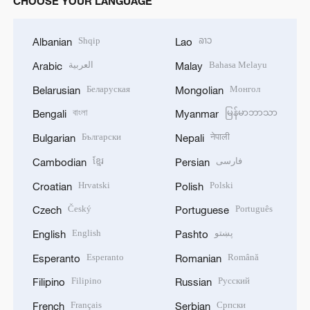
CHOOSE YOUR LANGUAGE
Shqip
ລາວ
Albanian
Lao
العربية
Bahasa Melayu
Arabic
Malay
Беларуская
Монгол
Belarusian
Mongolian
বাংলা
မြန်မာဘာသာ
Bengali
Myanmar
Български
नेपाली
Bulgarian
Nepali
ខ្មែរ
فارسی
Cambodian
Persian
Hrvatski
Polski
Croatian
Polish
Český
Português
Czech
Portuguese
English
پښتو
English
Pashto
Esperanto
Română
Esperanto
Romanian
Filipino
Русский
Filipino
Russian
Français
Српски
French
Serbian