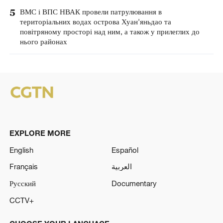
5
ВМС і ВПС НВАК провели патрулювання в
територіальних водах острова Хуан'яньдао та
повітряному просторі над ним, а також у прилеглих до
нього районах
EXPLORE MORE
English
Español
Français
العربية
Русский
Documentary
CCTV+