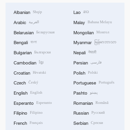
Shqip
ລາວ
Albanian
Lao
العربية
Bahasa Melayu
Arabic
Malay
Беларуская
Монгол
Belarusian
Mongolian
বাংলা
မြန်မာဘာသာ
Bengali
Myanmar
Български
नेपाली
Bulgarian
Nepali
ខ្មែរ
فارسی
Cambodian
Persian
Hrvatski
Polski
Croatian
Polish
Český
Português
Czech
Portuguese
English
پښتو
English
Pashto
Esperanto
Română
Esperanto
Romanian
Filipino
Русский
Filipino
Russian
Français
Српски
French
Serbian