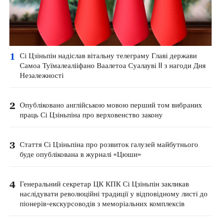
1
Сі Цзіньпін надіслав вітальну телеграму Главі держави
Самоа Туїмалеалііфано Ваалетоа Суалауві II з нагоди Дня
Незалежності
2
Опубліковано англійською мовою перший том вибраних
праць Сі Цзіньпіна про верховенство закону
3
Стаття Сі Цзіньпіна про розвиток галузей майбутнього
буде опублікована в журналі «Цюши»
4
Генеральний секретар ЦК КПК Сі Цзіньпін закликав
наслідувати революційні традиції у відповідному листі до
піонерів-екскурсоводів з меморіальних комплексів