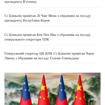
президента В'єтнаму
Сі Цзіньпін привітав Лі Чже Мена з обранням на посаду
президента Республіки Корея
Сі Цзіньпін привітав Кім Чен Ина з обранням на посаду
генерального секретаря ТПК
Генеральний секретар ЦК КПК Сі Цзіньпін привітав Чжен
Лівень з обранням на посаду Голови Ґоміньдану