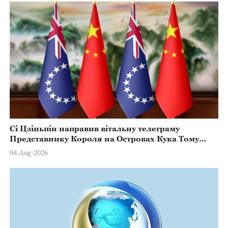
Сі Цзіньпін направив вітальну телеграму
Представнику Короля на Островах Кука Тому
Марстерсу з нагоди Дня Конституції
04-Aug-2026