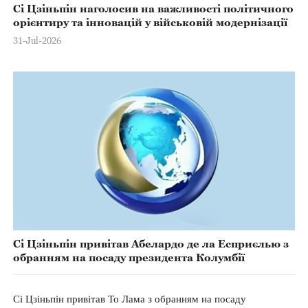
Сі Цзіньпін наголосив на важливості політичного
орієнтиру та інновацій у військовій модернізації
31-Jul-2026
Сі Цзіньпін привітав Абелардо де ла Есприєлью з
обранням на посаду президента Колумбії
Сі Цзіньпін привітав То Лама з обранням на посаду