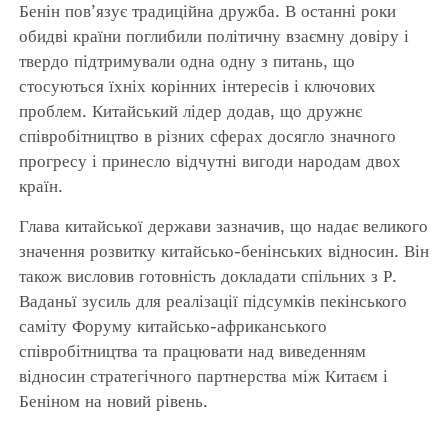
Бенін пов’язує традиційна дружба. В останні роки
обидві країни поглибили політичну взаємну довіру і
твердо підтримували одна одну з питань, що
стосуються їхніх корінних інтересів і ключових
проблем. Китайський лідер додав, що дружнє
співробітництво в різних сферах досягло значного
прогресу і принесло відчутні вигоди народам двох
країн.
Глава китайської держави зазначив, що надає великого
значення розвитку китайсько-бенінських відносин. Він
також висловив готовність докладати спільних з Р.
Ваданьї зусиль для реалізації підсумків пекінського
саміту Форуму китайсько-африканського
співробітництва та працювати над виведенням
відносин стратегічного партнерства між Китаєм і
Беніном на новий рівень.