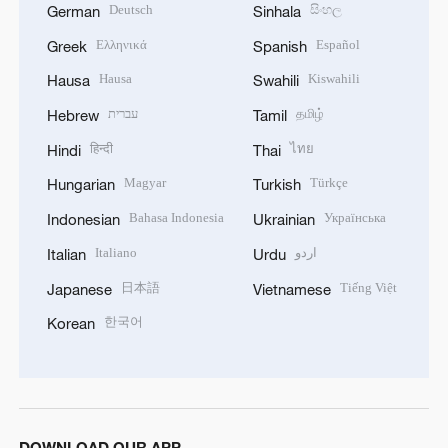
Deutsch
සිංහල
German
Sinhala
Ελληνικά
Español
Greek
Spanish
Hausa
Kiswahili
Hausa
Swahili
עברית
தமிழ்
Hebrew
Tamil
हिन्दी
ไทย
Hindi
Thai
Magyar
Türkçe
Hungarian
Turkish
Bahasa Indonesia
Українська
Indonesian
Ukrainian
Italiano
اردو
Italian
Urdu
日本語
Tiếng Việt
Japanese
Vietnamese
한국어
Korean
DOWNLOAD OUR APP