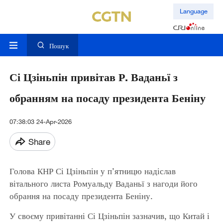
Language
Пошук
Сі Цзіньпін привітав Р. Ваданьї з
обранням на посаду президента Беніну
07:38:03 24-Apr-2026
Share
Голова КНР Сі Цзіньпін у п’ятницю надіслав
вітального листа Ромуальду Ваданьї з нагоди його
обрання на посаду президента Беніну.
У своєму привітанні Сі Цзіньпін зазначив, що Китай і