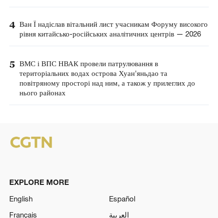
4
Ван Ї надіслав вітальний лист учасникам Форуму високого
рівня китайсько-російських аналітичних центрів — 2026
5
ВМС і ВПС НВАК провели патрулювання в
територіальних водах острова Хуан'яньдао та
повітряному просторі над ним, а також у прилеглих до
нього районах
EXPLORE MORE
English
Español
Français
العربية