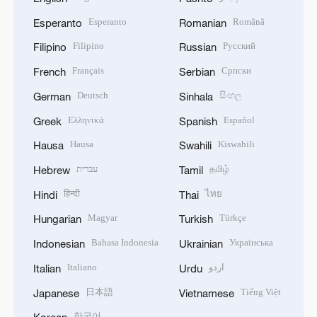
Esperanto
Română
Esperanto
Romanian
Filipino
Русский
Filipino
Russian
Français
Српски
French
Serbian
Deutsch
සිංහල
German
Sinhala
Ελληνικά
Español
Greek
Spanish
Hausa
Kiswahili
Hausa
Swahili
עברית
தமிழ்
Hebrew
Tamil
हिन्दी
ไทย
Hindi
Thai
Magyar
Türkçe
Hungarian
Turkish
Bahasa Indonesia
Українська
Indonesian
Ukrainian
Italiano
اردو
Italian
Urdu
日本語
Tiếng Việt
Japanese
Vietnamese
한국어