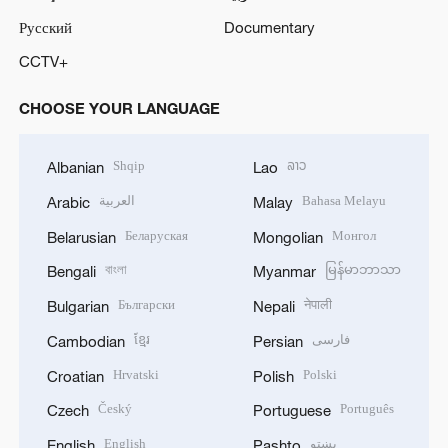
Русский
Documentary
CCTV+
CHOOSE YOUR LANGUAGE
Shqip
ລາວ
Albanian
Lao
العربية
Bahasa Melayu
Arabic
Malay
Беларуская
Монгол
Belarusian
Mongolian
বাংলা
မြန်မာဘာသာ
Bengali
Myanmar
Български
नेपाली
Bulgarian
Nepali
ខ្មែរ
فارسی
Cambodian
Persian
Hrvatski
Polski
Croatian
Polish
Český
Português
Czech
Portuguese
English
پښتو
English
Pashto