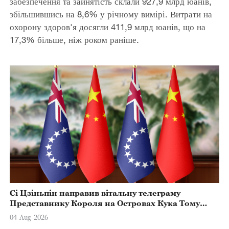
забезпечення та зайнятість склали 927,9 млрд юанів,
збільшившись на 8,6% у річному вимірі. Витрати на
охорону здоров'я досягли 411,9 млрд юанів, що на
17,3% більше, ніж роком раніше.
Сі Цзіньпін направив вітальну телеграму
Представнику Короля на Островах Кука Тому
Марстерсу з нагоди Дня Конституції
04-Aug-2026