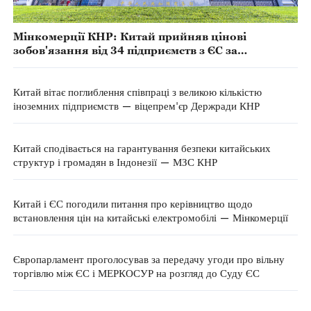
Мінкомерції КНР: Китай прийняв цінові
зобов'язання від 34 підприємств з ЄС за
підсумками антидемпінгового розслідування
імпортованого бренді
Китай вітає поглиблення співпраці з великою кількістю
іноземних підприємств — віцепрем'єр Держради КНР
Китай сподівається на гарантування безпеки китайських
структур і громадян в Індонезії — МЗС КНР
Китай і ЄС погодили питання про керівництво щодо
встановлення цін на китайські електромобілі — Мінкомерції
Європарламент проголосував за передачу угоди про вільну
торгівлю між ЄС і МЕРКОСУР на розгляд до Суду ЄС