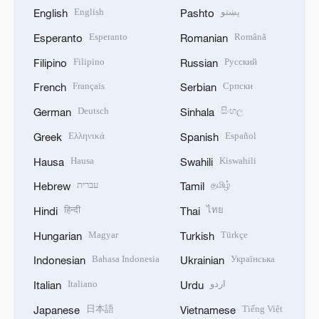
English
پښتو
English
Pashto
Esperanto
Română
Esperanto
Romanian
Filipino
Русский
Filipino
Russian
Français
Српски
French
Serbian
Deutsch
සිංහල
German
Sinhala
Ελληνικά
Español
Greek
Spanish
Hausa
Kiswahili
Hausa
Swahili
עברית
தமிழ்
Hebrew
Tamil
हिन्दी
ไทย
Hindi
Thai
Magyar
Türkçe
Hungarian
Turkish
Bahasa Indonesia
Українська
Indonesian
Ukrainian
Italiano
اردو
Italian
Urdu
日本語
Tiếng Việt
Japanese
Vietnamese