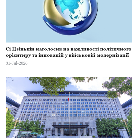
Сі Цзіньпін наголосив на важливості політичного
орієнтиру та інновацій у військовій модернізації
31-Jul-2026