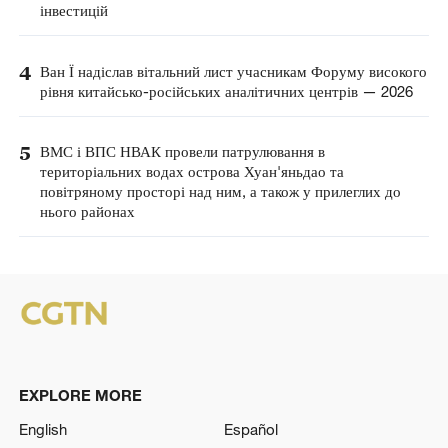
інвестицій
4
Ван Ї надіслав вітальний лист учасникам Форуму високого
рівня китайсько-російських аналітичних центрів — 2026
5
ВМС і ВПС НВАК провели патрулювання в
територіальних водах острова Хуан'яньдао та
повітряному просторі над ним, а також у прилеглих до
нього районах
EXPLORE MORE
English
Español