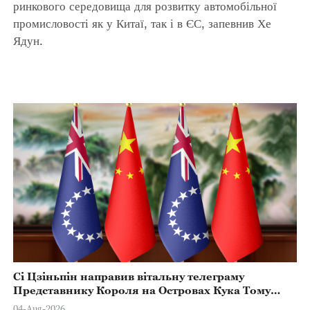
ринкового середовища для розвитку автомобільної
промисловості як у Китаї, так і в ЄС, запевнив Хе
Ядун.
Сі Цзіньпін направив вітальну телеграму
Представнику Короля на Островах Кука Тому
Марстерсу з нагоди Дня Конституції
04-Aug-2026