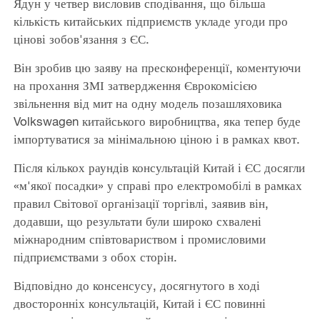
Ядун у четвер висловив сподівання, що більша
кількість китайських підприємств укладе угоди про
цінові зобов'язання з ЄС.
Він зробив цю заяву на пресконференції, коментуючи
на прохання ЗМІ затвердження Єврокомісією
звільнення від мит на одну модель позашляховика
Volkswagen китайського виробництва, яка тепер буде
імпортуватися за мінімальною ціною і в рамках квот.
Після кількох раундів консультацій Китай і ЄС досягли
«м'якої посадки» у справі про електромобілі в рамках
правил Світової організації торгівлі, заявив він,
додавши, що результати були широко схвалені
міжнародним співтовариством і промисловими
підприємствами з обох сторін.
Відповідно до консенсусу, досягнутого в ході
двосторонніх консультацій, Китай і ЄС повинні