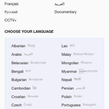
Français
العربية
Русский
Documentary
CCTV+
CHOOSE YOUR LANGUAGE
Shqip
ລາວ
Albanian
Lao
العربية
Bahasa Melayu
Arabic
Malay
Беларуская
Монгол
Belarusian
Mongolian
বাংলা
မြန်မာဘာသာ
Bengali
Myanmar
Български
नेपाली
Bulgarian
Nepali
ខ្មែរ
فارسی
Cambodian
Persian
Hrvatski
Polski
Croatian
Polish
Český
Português
Czech
Portuguese