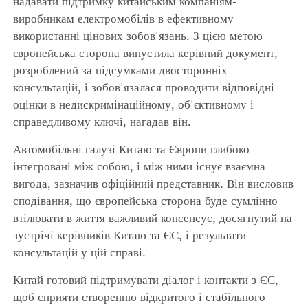
надавати підтримку китайським компаніям-
виробникам електромобілів в ефективному
використанні цінових зобов'язань. З цією метою
європейська сторона випустила керівний документ,
розроблений за підсумками двосторонніх
консультацій, і зобов'язалася проводити відповідні
оцінки в недискримінаційному, об'єктивному і
справедливому ключі, нагадав він.
Автомобільні галузі Китаю та Європи глибоко
інтегровані між собою, і між ними існує взаємна
вигода, зазначив офіційний представник. Він висловив
сподівання, що європейська сторона буде сумлінно
втілювати в життя важливий консенсус, досягнутий на
зустрічі керівників Китаю та ЄС, і результати
консультацій у цій справі.
Китай готовий підтримувати діалог і контакти з ЄС,
щоб сприяти створенню відкритого і стабільного