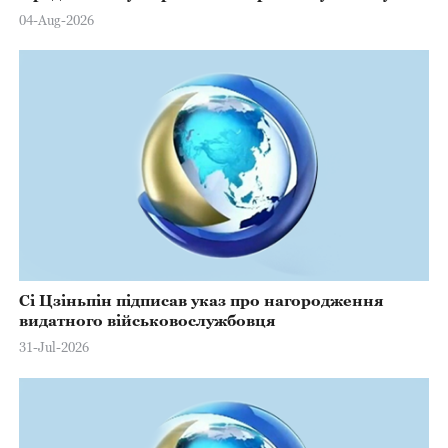
Марстерсу з нагоди Дня Конституції
04-Aug-2026
Сі Цзіньпін підписав указ про нагородження
видатного військовослужбовця
31-Jul-2026