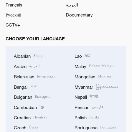
Français
العربية
Русский
Documentary
CCTV+
CHOOSE YOUR LANGUAGE
Shqip
ລາວ
Albanian
Lao
العربية
Bahasa Melayu
Arabic
Malay
Беларуская
Монгол
Belarusian
Mongolian
বাংলা
မြန်မာဘာသာ
Bengali
Myanmar
Български
नेपाली
Bulgarian
Nepali
ខ្មែរ
فارسی
Cambodian
Persian
Hrvatski
Polski
Croatian
Polish
Český
Português
Czech
Portuguese