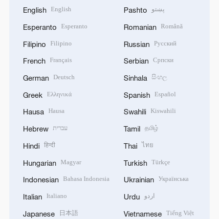
English
پښتو
English
Pashto
Esperanto
Română
Esperanto
Romanian
Filipino
Русский
Filipino
Russian
Français
Српски
French
Serbian
Deutsch
සිංහල
German
Sinhala
Ελληνικά
Español
Greek
Spanish
Hausa
Kiswahili
Hausa
Swahili
עברית
தமிழ்
Hebrew
Tamil
हिन्दी
ไทย
Hindi
Thai
Magyar
Türkçe
Hungarian
Turkish
Bahasa Indonesia
Українська
Indonesian
Ukrainian
Italiano
اردو
Italian
Urdu
日本語
Tiếng Việt
Japanese
Vietnamese