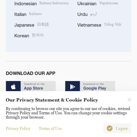
Bahasa Indonesia
Українська
Indonesian
Ukrainian
Italiano
اردو
Italian
Urdu
日本語
Tiếng Việt
Japanese
Vietnamese
한국어
Korean
DOWNLOAD OUR APP
Our Privacy Statement & Cookie Policy
By continuing to browse our site you agree to our use of cookies, revised
Privacy Policy and Terms of Use. You can change your cookie settings
through your browser.
© China Radio International.CRI. All Rights Reserved. 16A
Shijingshan Road, Beijing, China. 100040
Privacy Policy
Terms of Use
I agree