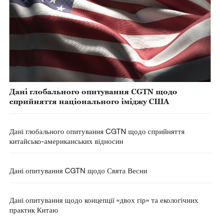
Дані глобального опитування CGTN щодо
сприйняття національного іміджу США
Дані глобального опитування CGTN щодо сприйняття
китайсько-американських відносин
Дані опитування CGTN щодо Свята Весни
Дані опитування щодо концепції «двох гір» та екологічних
практик Китаю