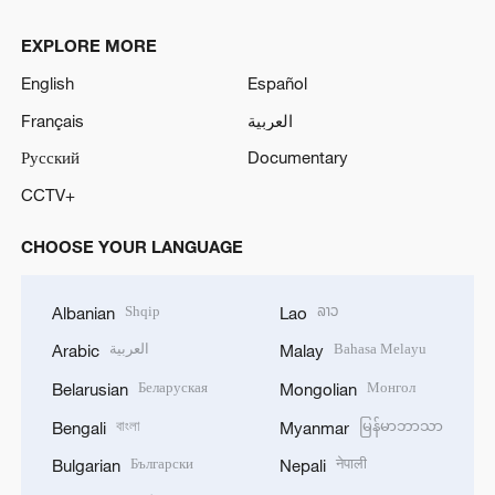
EXPLORE MORE
English
Español
Français
العربية
Русский
Documentary
CCTV+
CHOOSE YOUR LANGUAGE
Shqip
ລາວ
Albanian
Lao
العربية
Bahasa Melayu
Arabic
Malay
Беларуская
Монгол
Belarusian
Mongolian
বাংলা
မြန်မာဘာသာ
Bengali
Myanmar
Български
नेपाली
Bulgarian
Nepali