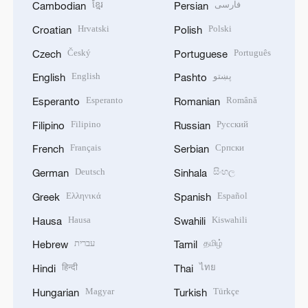
ខ្មែរ
فارسی
Cambodian
Persian
Hrvatski
Polski
Croatian
Polish
Český
Português
Czech
Portuguese
English
پښتو
English
Pashto
Esperanto
Română
Esperanto
Romanian
Filipino
Русский
Filipino
Russian
Français
Српски
French
Serbian
Deutsch
සිංහල
German
Sinhala
Ελληνικά
Español
Greek
Spanish
Hausa
Kiswahili
Hausa
Swahili
עברית
தமிழ்
Hebrew
Tamil
हिन्दी
ไทย
Hindi
Thai
Magyar
Türkçe
Hungarian
Turkish