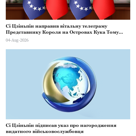
Сі Цзіньпін направив вітальну телеграму
Представнику Короля на Островах Кука Тому
Марстерсу з нагоди Дня Конституції
04-Aug-2026
Сі Цзіньпін підписав указ про нагородження
видатного військовослужбовця