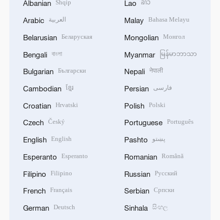
Shqip
ລາວ
Albanian
Lao
العربية
Bahasa Melayu
Arabic
Malay
Беларуская
Монгол
Belarusian
Mongolian
বাংলা
မြန်မာဘာသာ
Bengali
Myanmar
Български
नेपाली
Bulgarian
Nepali
ខ្មែរ
فارسی
Cambodian
Persian
Hrvatski
Polski
Croatian
Polish
Český
Português
Czech
Portuguese
English
پښتو
English
Pashto
Esperanto
Română
Esperanto
Romanian
Filipino
Русский
Filipino
Russian
Français
Српски
French
Serbian
Deutsch
සිංහල
German
Sinhala