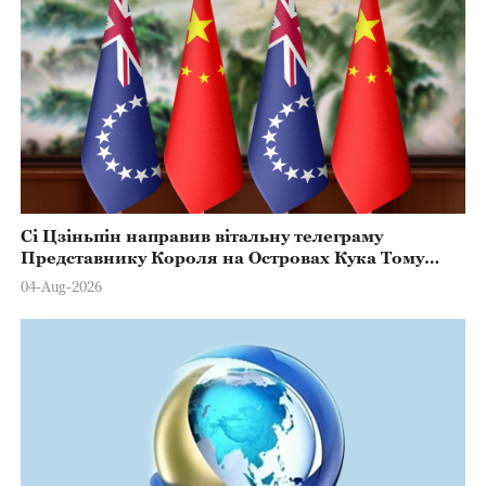
Сі Цзіньпін направив вітальну телеграму
Представнику Короля на Островах Кука Тому
Марстерсу з нагоди Дня Конституції
04-Aug-2026