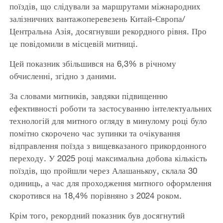
поїздів, що слідували за маршрутами міжнародних
залізничних вантажоперевезень Китай-Європа/
Центральна Азія, досягнувши рекордного рівня. Про
це повідомили в місцевій митниці.
Цей показник збільшився на 6,3% в річному
обчисленні, згідно з даними.
За словами митників, завдяки підвищенню
ефективності роботи та застосуванню інтелектуальних
технологій для митного огляду в минулому році було
помітно скорочено час зупинки та очікування
відправлення поїзда з вищевказаного прикордонного
переходу. У 2025 році максимальна добова кількість
поїздів, що пройшли через Алашанькоу, склала 30
одиниць, а час для проходження митного оформлення
скоротився на 18,4% порівняно з 2024 роком.
Крім того, рекордний показник був досягнутий