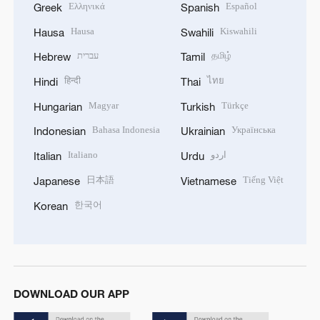
Ελληνικά
Español
Greek
Spanish
Hausa
Kiswahili
Hausa
Swahili
עברית
தமிழ்
Hebrew
Tamil
हिन्दी
ไทย
Hindi
Thai
Magyar
Türkçe
Hungarian
Turkish
Bahasa Indonesia
Українська
Indonesian
Ukrainian
Italiano
اردو
Italian
Urdu
日本語
Tiếng Việt
Japanese
Vietnamese
한국어
Korean
DOWNLOAD OUR APP