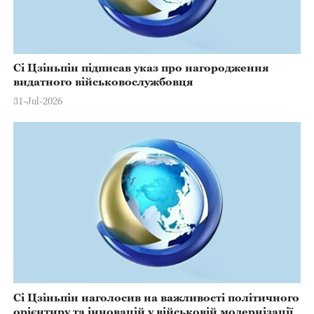
Сі Цзіньпін підписав указ про нагородження
видатного військовослужбовця
31-Jul-2026
Сі Цзіньпін наголосив на важливості політичного
орієнтиру та інновацій у військовій модернізації