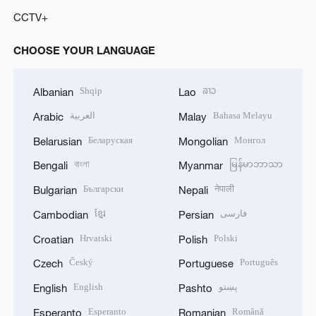
CCTV+
CHOOSE YOUR LANGUAGE
Shqip
ລາວ
Albanian
Lao
العربية
Bahasa Melayu
Arabic
Malay
Беларуская
Монгол
Belarusian
Mongolian
বাংলা
မြန်မာဘာသာ
Bengali
Myanmar
Български
नेपाली
Bulgarian
Nepali
ខ្មែរ
فارسی
Cambodian
Persian
Hrvatski
Polski
Croatian
Polish
Český
Português
Czech
Portuguese
English
پښتو
English
Pashto
Esperanto
Română
Esperanto
Romanian