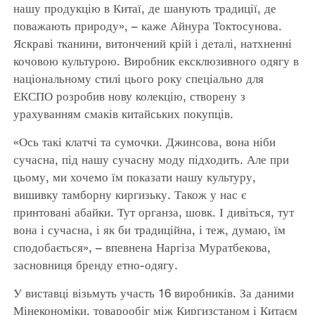
нашу продукцію в Китаї, де шанують традиції, де
поважають природу», – каже Айнура Токтосунова.
Яскраві тканини, витончений крій і деталі, натхненні
кочовою культурою. Виробник ексклюзивного одягу в
національному стилі цього року спеціально для
ЕКСПО розробив нову колекцію, створену з
урахуванням смаків китайських покупців.
«Ось такі клатчі та сумочки. Джинсова, вона ніби
сучасна, під нашу сучасну моду підходить. Але при
цьому, ми хочемо їм показати нашу культуру,
вишивку тамборну киргизьку. Також у нас є
принтовані абайки. Тут органза, шовк. І дивіться, тут
вона і сучасна, і як би традиційна, і теж, думаю, їм
сподобається», – впевнена Наргіза Муратбекова,
засновниця бренду етно-одягу.
У виставці візьмуть участь 16 виробників. За даними
Мінекономіки, товарообіг між Киргизстаном і Китаєм