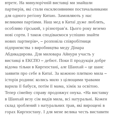
втретє. На минулорічній виставці ми знайшли
партнерів, які стали ексклюзивними постачальниками
для одного регіону Китаю. Замовляють у нас
великими партіями. Наш мед в Китаї дуже люблять,
особливо гірський, з різнотрав'я. Цього року веземо
нові сорти. І також сподіваємося успішно знайти
нових партнерів», – розповіла співробітниця
підприємства з виробництва меду Дінара
Абдикадирова. Для миловара Айнури участь у
виставці в ЕКСПО – дебют. Поки її продукція добре
відома тільки в Киргизстані, але Шанхай – це шанс
заявити про себе в Китаї. За кожною плиткою мила –
історія родини: колись мило з цілющими травами
варила її бабуся, потім її мама, хімік за освітою.
Тепер сімейну справу продовжує онука. «На виставку
в Шанхай везу сім видів мила, всі натуральні. Кожен
склад зроблений з натуральних трав, які вирощені в
горах Киргизстану. І для мене велика честь виставити