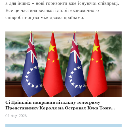
а для інших – нові горизонти вже існуючої співпраці.
Все це частина великої історії економічного
співробітництва між двома країнами.
Сі Цзіньпін направив вітальну телеграму
Представнику Короля на Островах Кука Тому
Марстерсу з нагоди Дня Конституції
04-Aug-2026