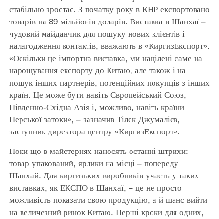
стабільно зростає. З початку року в КНР експортовано
товарів на 89 мільйонів доларів. Виставка в Шанхаї –
чудовий майданчик для пошуку нових клієнтів і
налагодження контактів, вважають в «КиргизЕкспорт».
«Оскільки це імпортна виставка, ми націлені саме на
нарощування експорту до Китаю, але також і на
пошук інших партнерів, потенційних покупців з інших
країн. Це може бути навіть Європейський Союз,
Південно-Східна Азія і, можливо, навіть країни
Перської затоки», – зазначив Тілек Джумалієв,
заступник директора центру «КиргизЕкспорт».
Поки що в майстернях наносять останні штрихи:
товар упакований, ярлики на місці – попереду
Шанхай. Для киргизьких виробників участь у таких
виставках, як ЕКСПО в Шанхаї, – це не просто
можливість показати свою продукцію, а й шанс вийти
на величезний ринок Китаю. Перші кроки для одних,