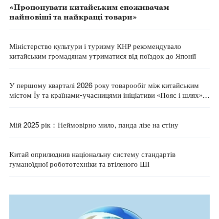
«Пропонувати китайським споживачам
найновіші та найкращі товари»
Міністерство культури і туризму КНР рекомендувало
китайським громадянам утриматися від поїздок до Японії
У першому кварталі 2026 року товарообіг між китайським
містом Їу та країнами-учасницями ініціативи «Пояс і шлях»
зріс майже на 30%
Мій 2025 рік：Неймовірно мило, панда лізе на стіну
Китай оприлюднив національну систему стандартів
гуманоїдної робототехніки та втіленого ШІ