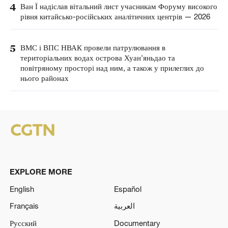
4
Ван Ї надіслав вітальний лист учасникам Форуму високого
рівня китайсько-російських аналітичних центрів — 2026
5
ВМС і ВПС НВАК провели патрулювання в
територіальних водах острова Хуан'яньдао та
повітряному просторі над ним, а також у прилеглих до
нього районах
EXPLORE MORE
English
Español
Français
العربية
Русский
Documentary