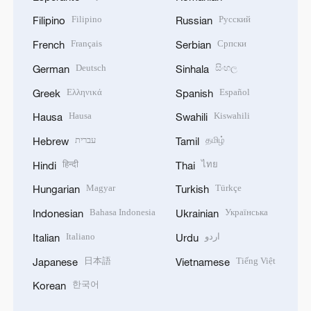
Filipino
Русский
Filipino
Russian
Français
Српски
French
Serbian
Deutsch
සිංහල
German
Sinhala
Ελληνικά
Español
Greek
Spanish
Hausa
Kiswahili
Hausa
Swahili
עברית
தமிழ்
Hebrew
Tamil
हिन्दी
ไทย
Hindi
Thai
Magyar
Türkçe
Hungarian
Turkish
Bahasa Indonesia
Українська
Indonesian
Ukrainian
Italiano
اردو
Italian
Urdu
日本語
Tiếng Việt
Japanese
Vietnamese
한국어
Korean