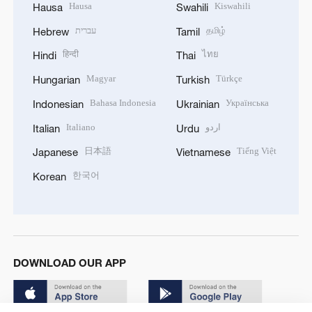
Hausa
Kiswahili
Hausa
Swahili
עברית
தமிழ்
Hebrew
Tamil
हिन्दी
ไทย
Hindi
Thai
Magyar
Türkçe
Hungarian
Turkish
Bahasa Indonesia
Українська
Indonesian
Ukrainian
Italiano
اردو
Italian
Urdu
日本語
Tiếng Việt
Japanese
Vietnamese
한국어
Korean
DOWNLOAD OUR APP