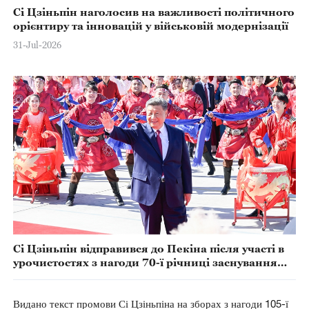
Сі Цзіньпін наголосив на важливості політичного
орієнтиру та інновацій у військовій модернізації
31-Jul-2026
Сі Цзіньпін відправився до Пекіна після участі в
урочистостях з нагоди 70-ї річниці заснування
СУАР
Видано текст промови Сі Цзіньпіна на зборах з нагоди 105-ї