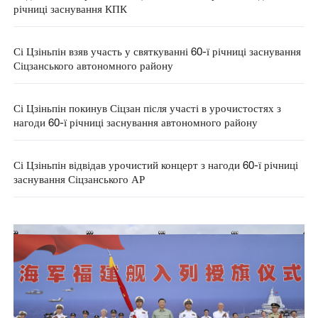
річниці заснування КПК
Сі Цзіньпін взяв участь у святкуванні 60-ї річниці заснування
Сіцзанського автономного району
Сі Цзіньпін покинув Сіцзан після участі в урочистостях з
нагоди 60-ї річниці заснування автономного району
Сі Цзіньпін відвідав урочистий концерт з нагоди 60-ї річниці
заснування Сіцзанського АР