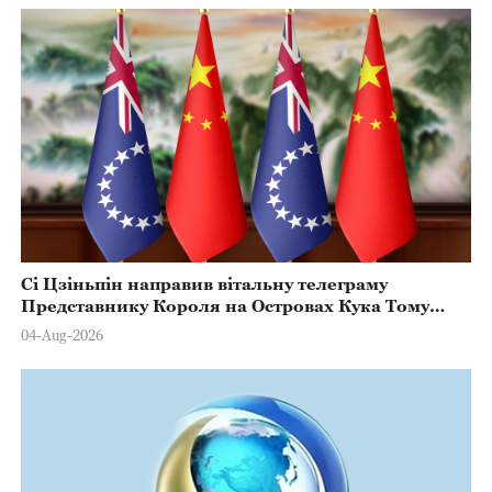
Сі Цзіньпін направив вітальну телеграму
Представнику Короля на Островах Кука Тому
Марстерсу з нагоди Дня Конституції
04-Aug-2026