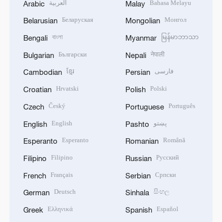
العربية
Bahasa Melayu
Arabic
Malay
Беларуская
Монгол
Belarusian
Mongolian
বাংলা
မြန်မာဘာသာ
Bengali
Myanmar
Български
नेपाली
Bulgarian
Nepali
ខ្មែរ
فارسی
Cambodian
Persian
Hrvatski
Polski
Croatian
Polish
Český
Português
Czech
Portuguese
English
پښتو
English
Pashto
Esperanto
Română
Esperanto
Romanian
Filipino
Русский
Filipino
Russian
Français
Српски
French
Serbian
Deutsch
සිංහල
German
Sinhala
Ελληνικά
Español
Greek
Spanish