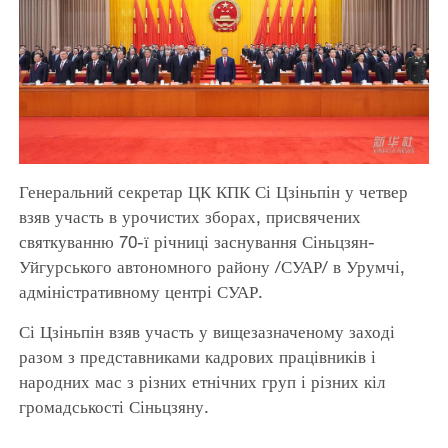
Генеральний секретар ЦК КПК Сі Цзіньпін у четвер
взяв участь в урочистих зборах, присвячених
святкуванню 70-ї річниці заснування Сіньцзян-
Уйгурського автономного району /СУАР/ в Урумчі,
адміністративному центрі СУАР.
Сі Цзіньпін взяв участь у вищезазначеному заході
разом з представниками кадрових працівників і
народних мас з різних етнічних груп і різних кіл
громадськості Сіньцзяну.