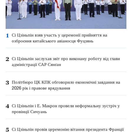
1
Сі Цзіньпін взяв участь у церемонії прийняття на
озброєння китайського авіаносця Фуцзянь
2
Сі Цзіньпін заслухав звіт про виконану роботу від глави
адміністрації САР Сянґан
3
Політбюро ЦК КПК обговорило економічні завдання на
2026 рік і правове врядування
4
Сі Цзіньпін і Е. Макрон провели неформальну зустріч у
провінції Сичуань
5
Сі Цзіньпін провів церемонію вітання президента Франції